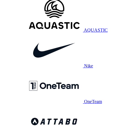
AQUASTIC
Nike
OneTeam