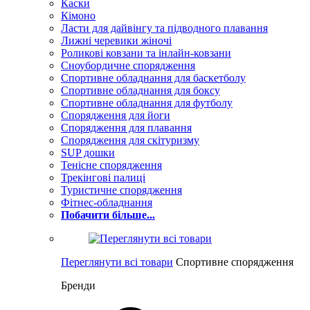
Каски
Кімоно
Ласти для дайвінгу та підводного плавання
Лижні черевики жіночі
Роликові ковзани та інлайн-ковзани
Сноубордичне спорядження
Спортивне обладнання для баскетболу
Спортивне обладнання для боксу
Спортивне обладнання для футболу
Спорядження для йоги
Спорядження для плавання
Спорядження для скітуризму
SUP дошки
Тенісне спорядження
Трекінгові палиці
Туристичне спорядження
Фітнес-обладнання
Побачити більше...
Переглянути всі товари
Спортивне спорядження
Бренди