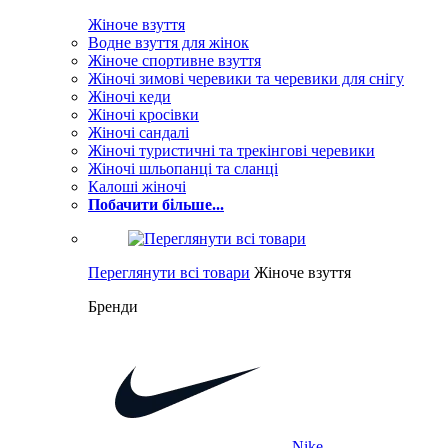
Жіноче взуття
Водне взуття для жінок
Жіноче спортивне взуття
Жіночі зимові черевики та черевики для снігу
Жіночі кеди
Жіночі кросівки
Жіночі сандалі
Жіночі туристичні та трекінгові черевики
Жіночі шльопанці та сланці
Калоші жіночі
Побачити більше...
Переглянути всі товари
Жіноче взуття
Бренди
Nike