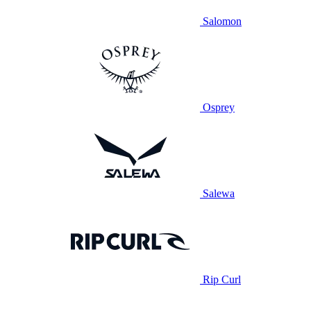
Salomon
Osprey
Salewa
Rip Curl