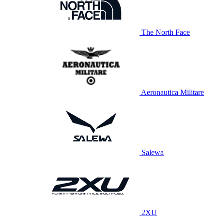
The North Face
Aeronautica Militare
Salewa
2XU