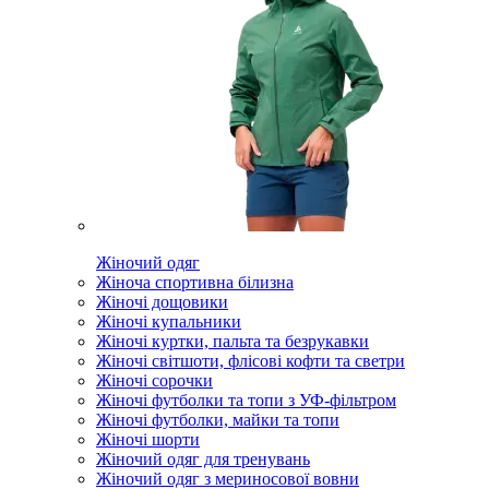
Жіночий одяг
Жіноча спортивна білизна
Жіночі дощовики
Жіночі купальники
Жіночі куртки, пальта та безрукавки
Жіночі світшоти, флісові кофти та светри
Жіночі сорочки
Жіночі футболки та топи з УФ-фільтром
Жіночі футболки, майки та топи
Жіночі шорти
Жіночий одяг для тренувань
Жіночий одяг з мериносової вовни