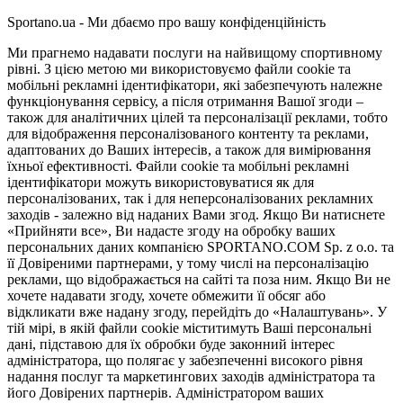
Sportano.ua - Ми дбаємо про вашу конфіденційність
Ми прагнемо надавати послуги на найвищому спортивному
рівні. З цією метою ми використовуємо файли cookie та
мобільні рекламні ідентифікатори, які забезпечують належне
функціонування сервісу, а після отримання Вашої згоди –
також для аналітичних цілей та персоналізації реклами, тобто
для відображення персоналізованого контенту та реклами,
адаптованих до Ваших інтересів, а також для вимірювання
їхньої ефективності. Файли cookie та мобільні рекламні
ідентифікатори можуть використовуватися як для
персоналізованих, так і для неперсоналізованих рекламних
заходів - залежно від наданих Вами згод. Якщо Ви натиснете
«Прийняти все», Ви надасте згоду на обробку ваших
персональних даних компанією SPORTANO.COM Sp. z o.o. та
її Довіреними партнерами, у тому числі на персоналізацію
реклами, що відображається на сайті та поза ним. Якщо Ви не
хочете надавати згоду, хочете обмежити її обсяг або
відкликати вже надану згоду, перейдіть до «Налаштувань». У
тій мірі, в якій файли cookie міститимуть Ваші персональні
дані, підставою для їх обробки буде законний інтерес
адміністратора, що полягає у забезпеченні високого рівня
надання послуг та маркетингових заходів адміністратора та
його Довірених партнерів. Адміністратором ваших