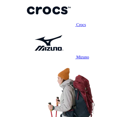
Crocs
Mizuno