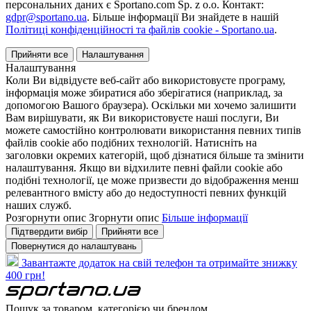
персональних даних є Sportano.com Sp. z o.o. Контакт:
gdpr@sportano.ua
. Більше інформації Ви знайдете в нашій
Політиці конфіденційності та файлів cookie - Sportano.ua
.
Прийняти все
Налаштування
Налаштування
Коли Ви відвідуєте веб-сайт або використовуєте програму,
інформація може збиратися або зберігатися (наприклад, за
допомогою Вашого браузера). Оскільки ми хочемо залишити
Вам вирішувати, як Ви використовуєте наші послуги, Ви
можете самостійно контролювати використання певних типів
файлів cookie або подібних технологій. Натисніть на
заголовки окремих категорій, щоб дізнатися більше та змінити
налаштування. Якщо ви відхилите певні файли cookie або
подібні технології, це може призвести до відображення менш
релевантного вмісту або до недоступності певних функцій
наших служб.
Розгорнути опис
Згорнути опис
Більше інформації
Підтвердити вибір
Прийняти все
Повернутися до налаштувань
Завантажте додаток на свій телефон та отримайте знижку
400 грн!
Пошук за товаром, категорією чи брендом