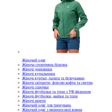
Жіночий одяг
Жіноча спортивна білизна
Жіночі дощовики
Жіночі купальники
Жіночі куртки, пальта та безрукавки
Жіночі світшоти, флісові кофти та светри
Жіночі сорочки
Жіночі футболки та топи з УФ-фільтром
Жіночі футболки, майки та топи
Жіночі шорти
Жіночий одяг для тренувань
Жіночий одяг з мериносової вовни