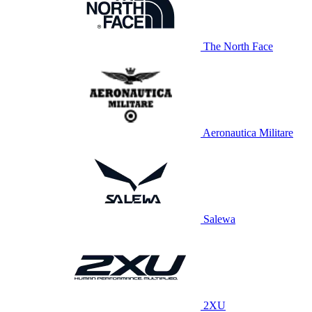
The North Face
Aeronautica Militare
Salewa
2XU