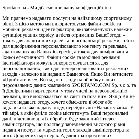
Sportano.ua - Ми дбаємо про вашу конфіденційність
Ми прагнемо надавати послуги на найвищому спортивному
рівні. З цією метою ми використовуємо файли cookie та
мобільні рекламні ідентифікатори, які забезпечують належне
функціонування сервісу, а після отримання Вашої згоди –
також для аналітичних цілей та персоналізації реклами, тобто
для відображення персоналізованого контенту та реклами,
адаптованих до Ваших інтересів, а також для вимірювання
їхньої ефективності. Файли cookie та мобільні рекламні
ідентифікатори можуть використовуватися як для
персоналізованих, так і для неперсоналізованих рекламних
заходів - залежно від наданих Вами згод. Якщо Ви натиснете
«Прийняти все», Ви надасте згоду на обробку ваших
персональних даних компанією SPORTANO.COM Sp. z o.o. та
її Довіреними партнерами, у тому числі на персоналізацію
реклами, що відображається на сайті та поза ним. Якщо Ви не
хочете надавати згоду, хочете обмежити її обсяг або
відкликати вже надану згоду, перейдіть до «Налаштувань». У
тій мірі, в якій файли cookie міститимуть Ваші персональні
дані, підставою для їх обробки буде законний інтерес
адміністратора, що полягає у забезпеченні високого рівня
надання послуг та маркетингових заходів адміністратора та
його Довірених партнерів. Адміністратором ваших