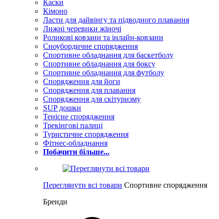
Каски
Кімоно
Ласти для дайвінгу та підводного плавання
Лижні черевики жіночі
Роликові ковзани та інлайн-ковзани
Сноубордичне спорядження
Спортивне обладнання для баскетболу
Спортивне обладнання для боксу
Спортивне обладнання для футболу
Спорядження для йоги
Спорядження для плавання
Спорядження для скітуризму
SUP дошки
Тенісне спорядження
Трекінгові палиці
Туристичне спорядження
Фітнес-обладнання
Побачити більше...
Переглянути всі товари
Спортивне спорядження
Бренди