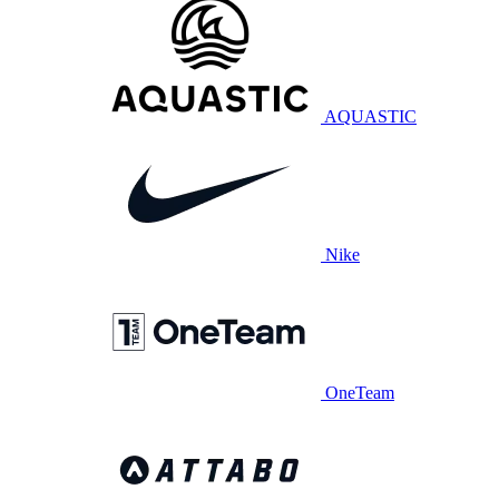
AQUASTIC
Nike
OneTeam