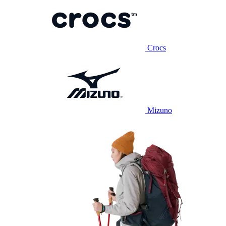
Crocs
Mizuno