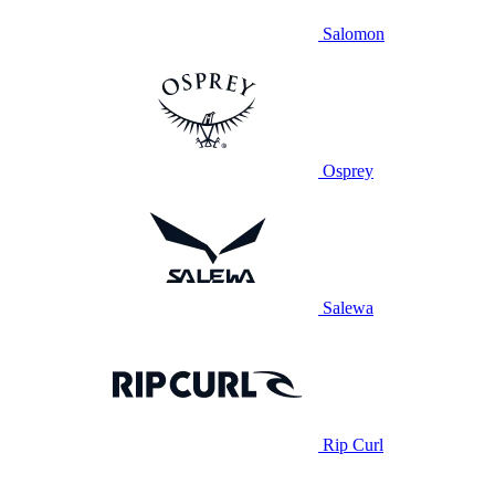
Salomon
Osprey
Salewa
Rip Curl