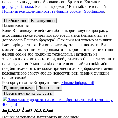
персональних даних є Sportano.com Sp. z o.o. Контакт:
gdpr@sportano.ua
. Більше інформації Ви знайдете в нашій
Політиці конфіденційності та файлів cookie - Sportano.ua
.
Прийняти все
Налаштування
Налаштування
Коли Ви відвідуєте веб-сайт або використовуєте програму,
інформація може збиратися або зберігатися (наприклад, за
допомогою Вашого браузера). Оскільки ми хочемо залишити
Вам вирішувати, як Ви використовуєте наші послуги, Ви
можете самостійно контролювати використання певних типів
файлів cookie або подібних технологій. Натисніть на
заголовки окремих категорій, щоб дізнатися більше та змінити
налаштування. Якщо ви відхилите певні файли cookie або
подібні технології, це може призвести до відображення менш
релевантного вмісту або до недоступності певних функцій
наших служб.
Розгорнути опис
Згорнути опис
Більше інформації
Підтвердити вибір
Прийняти все
Повернутися до налаштувань
Завантажте додаток на свій телефон та отримайте знижку
400 грн!
Пошук за товаром, категорією чи брендом