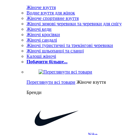
Жіноче взуття
Водне взуття для жінок
Жіноче спортивне взуття
Жіночі зимові черевики та черевики для снігу
Жіночі кеди
Жіночі кросівки
Жіночі сандалі
Жіночі туристичні та трекінгові черевики
Жіночі шльопанці та сланці
Калоші жіночі
Побачити більше...
Переглянути всі товари
Жіноче взуття
Бренди
Nike