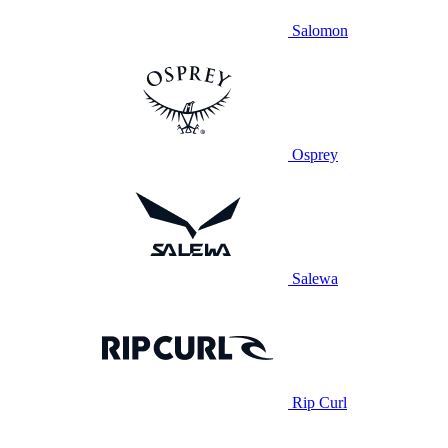
Salomon
Osprey
Salewa
Rip Curl