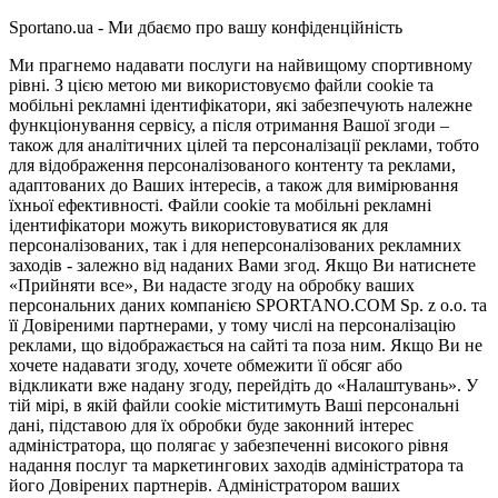
Sportano.ua - Ми дбаємо про вашу конфіденційність
Ми прагнемо надавати послуги на найвищому спортивному
рівні. З цією метою ми використовуємо файли cookie та
мобільні рекламні ідентифікатори, які забезпечують належне
функціонування сервісу, а після отримання Вашої згоди –
також для аналітичних цілей та персоналізації реклами, тобто
для відображення персоналізованого контенту та реклами,
адаптованих до Ваших інтересів, а також для вимірювання
їхньої ефективності. Файли cookie та мобільні рекламні
ідентифікатори можуть використовуватися як для
персоналізованих, так і для неперсоналізованих рекламних
заходів - залежно від наданих Вами згод. Якщо Ви натиснете
«Прийняти все», Ви надасте згоду на обробку ваших
персональних даних компанією SPORTANO.COM Sp. z o.o. та
її Довіреними партнерами, у тому числі на персоналізацію
реклами, що відображається на сайті та поза ним. Якщо Ви не
хочете надавати згоду, хочете обмежити її обсяг або
відкликати вже надану згоду, перейдіть до «Налаштувань». У
тій мірі, в якій файли cookie міститимуть Ваші персональні
дані, підставою для їх обробки буде законний інтерес
адміністратора, що полягає у забезпеченні високого рівня
надання послуг та маркетингових заходів адміністратора та
його Довірених партнерів. Адміністратором ваших