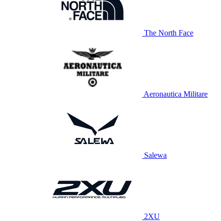
The North Face
Aeronautica Militare
Salewa
2XU