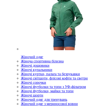
Жіночий одяг
Жіноча спортивна білизна
Жіночі дощовики
Жіночі купальники
Жіночі куртки, пальта та безрукавки
Жіночі світшоти, флісові кофти та светри
Жіночі сорочки
Жіночі футболки та топи з УФ-фільтром
Жіночі футболки, майки та топи
Жіночі шорти
Жіночий одяг для тренувань
Жіночий одяг з мериносової вовни