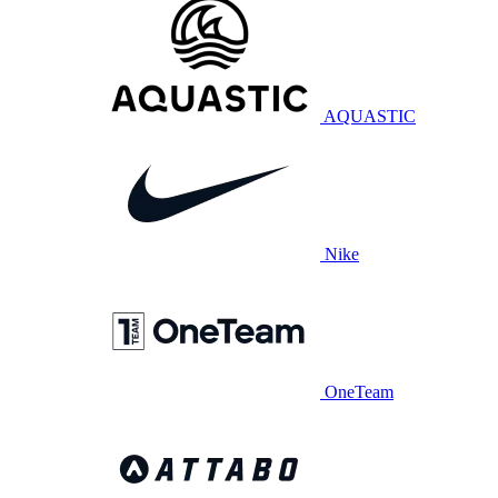
AQUASTIC
Nike
OneTeam