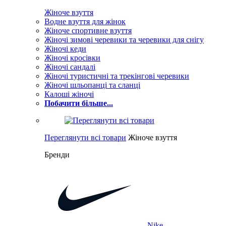
Жіноче взуття
Водне взуття для жінок
Жіноче спортивне взуття
Жіночі зимові черевики та черевики для снігу
Жіночі кеди
Жіночі кросівки
Жіночі сандалі
Жіночі туристичні та трекінгові черевики
Жіночі шльопанці та сланці
Калоші жіночі
Побачити більше...
Переглянути всі товари
Жіноче взуття
Бренди
Nike