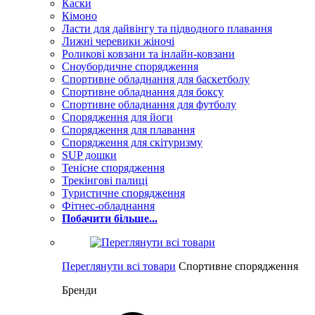
Каски
Кімоно
Ласти для дайвінгу та підводного плавання
Лижні черевики жіночі
Роликові ковзани та інлайн-ковзани
Сноубордичне спорядження
Спортивне обладнання для баскетболу
Спортивне обладнання для боксу
Спортивне обладнання для футболу
Спорядження для йоги
Спорядження для плавання
Спорядження для скітуризму
SUP дошки
Тенісне спорядження
Трекінгові палиці
Туристичне спорядження
Фітнес-обладнання
Побачити більше...
Переглянути всі товари
Спортивне спорядження
Бренди