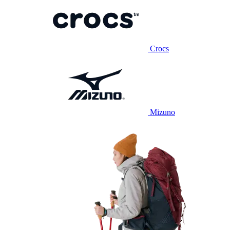
Crocs
Mizuno