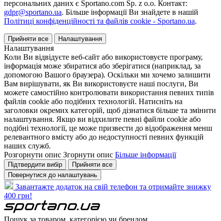
персональних даних є Sportano.com Sp. z o.o. Контакт:
gdpr@sportano.ua
. Більше інформації Ви знайдете в нашій
Політиці конфіденційності та файлів cookie - Sportano.ua
.
Прийняти все
Налаштування
Налаштування
Коли Ви відвідуєте веб-сайт або використовуєте програму,
інформація може збиратися або зберігатися (наприклад, за
допомогою Вашого браузера). Оскільки ми хочемо залишити
Вам вирішувати, як Ви використовуєте наші послуги, Ви
можете самостійно контролювати використання певних типів
файлів cookie або подібних технологій. Натисніть на
заголовки окремих категорій, щоб дізнатися більше та змінити
налаштування. Якщо ви відхилите певні файли cookie або
подібні технології, це може призвести до відображення менш
релевантного вмісту або до недоступності певних функцій
наших служб.
Розгорнути опис
Згорнути опис
Більше інформації
Підтвердити вибір
Прийняти все
Повернутися до налаштувань
Завантажте додаток на свій телефон та отримайте знижку
400 грн!
Пошук за товаром, категорією чи брендом