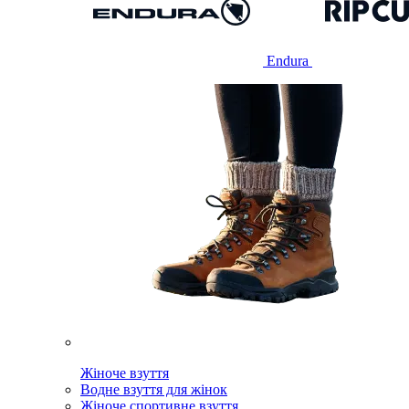
Endura
Жіноче взуття
Водне взуття для жінок
Жіноче спортивне взуття