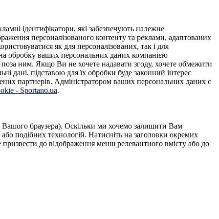
ламні ідентифікатори, які забезпечують належне
дображення персоналізованого контенту та реклами, адаптованих
ористовуватися як для персоналізованих, так і для
у на обробку ваших персональних даних компанією
 поза ним. Якщо Ви не хочете надавати згоду, хочете обмежити
ьні дані, підставою для їх обробки буде законний інтерес
ірених партнерів. Адміністратором ваших персональних даних є
kie - Sportano.ua
.
ою Вашого браузера). Оскільки ми хочемо залишити Вам
 або подібних технологій. Натисніть на заголовки окремих
же призвести до відображення менш релевантного вмісту або до