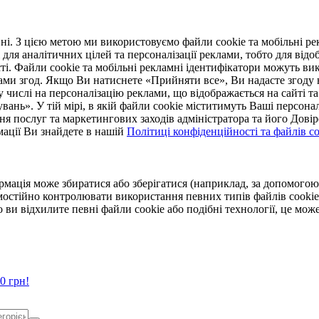
. З цією метою ми використовуємо файли cookie та мобільні рек
 для аналітичних цілей та персоналізації реклами, тобто для ві
ті. Файли cookie та мобільні рекламні ідентифікатори можуть вик
Вами згод. Якщо Ви натиснете «Прийняти все», Ви надасте згод
числі на персоналізацію реклами, що відображається на сайті та
увань». У тій мірі, в якій файли cookie міститимуть Ваші персонал
ння послуг та маркетингових заходів адміністратора та його Дов
мації Ви знайдете в нашій
Політиці конфіденційності та файлів coo
ормація може збиратися або зберігатися (наприклад, за допомог
мостійно контролювати використання певних типів файлів cookie
 ви відхилите певні файли cookie або подібні технології, це мо
0 грн!