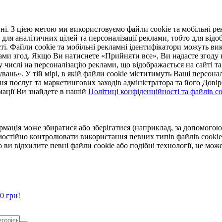
. З цією метою ми використовуємо файли cookie та мобільні рек
 для аналітичних цілей та персоналізації реклами, тобто для ві
ті. Файли cookie та мобільні рекламні ідентифікатори можуть вик
Вами згод. Якщо Ви натиснете «Прийняти все», Ви надасте згод
числі на персоналізацію реклами, що відображається на сайті та
увань». У тій мірі, в якій файли cookie міститимуть Ваші персонал
ння послуг та маркетингових заходів адміністратора та його Дов
мації Ви знайдете в нашій
Політиці конфіденційності та файлів coo
ормація може збиратися або зберігатися (наприклад, за допомог
мостійно контролювати використання певних типів файлів cookie
 ви відхилите певні файли cookie або подібні технології, це мо
0 грн!