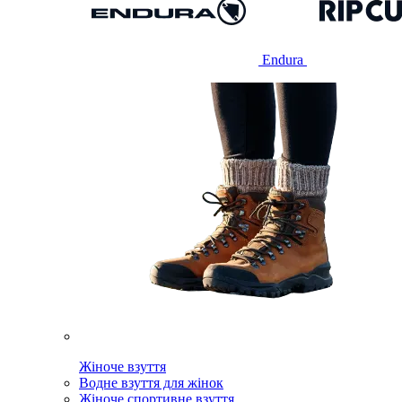
Endura
Жіноче взуття
Водне взуття для жінок
Жіноче спортивне взуття