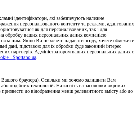
ламні ідентифікатори, які забезпечують належне
дображення персоналізованого контенту та реклами, адаптованих
ористовуватися як для персоналізованих, так і для
у на обробку ваших персональних даних компанією
 поза ним. Якщо Ви не хочете надавати згоду, хочете обмежити
ьні дані, підставою для їх обробки буде законний інтерес
ірених партнерів. Адміністратором ваших персональних даних є
kie - Sportano.ua
.
ою Вашого браузера). Оскільки ми хочемо залишити Вам
 або подібних технологій. Натисніть на заголовки окремих
же призвести до відображення менш релевантного вмісту або до