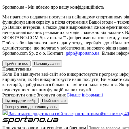
Sportano.ua - Ми дбаємо про вашу конфіденційність
Ми прагнемо надавати послуги на найвищому спортивному рівні
функціонування сервісу, а після отримання Вашої згоди – також
до Ваших інтересів, а також для вимірювання їхньої ефективнос
неперсоналізованих рекламних заходів - залежно від наданих 
SPORTANO.COM Sp. z o.o. та її Довіреними партнерами, у тому 
її обсяг або відкликати вже надану згоду, перейдіть до «Налашт
адміністратора, що полягає у забезпеченні високого рівня нада
Sportano.com Sp. z o.o. Контакт:
gdpr@sportano.ua
. Більше інфор
Прийняти все
Налаштування
Налаштування
Коли Ви відвідуєте веб-сайт або використовуєте програму, інф
вирішувати, як Ви використовуєте наші послуги, Ви можете са
категорій, щоб дізнатися більше та змінити налаштування. Якщо
недоступності певних функцій наших служб.
Розгорнути опис
Згорнути опис
Більше інформації
Підтвердити вибір
Прийняти все
Повернутися до налаштувань
Завантажте додаток на свій телефон та отримайте знижку 40
Пошук за товаром, категорією чи брендом