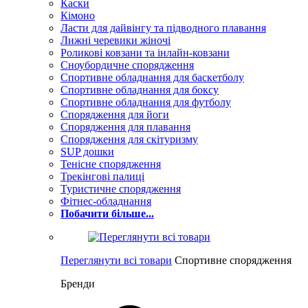
Каски
Кімоно
Ласти для дайвінгу та підводного плавання
Лижні черевики жіночі
Роликові ковзани та інлайн-ковзани
Сноубордичне спорядження
Спортивне обладнання для баскетболу
Спортивне обладнання для боксу
Спортивне обладнання для футболу
Спорядження для йоги
Спорядження для плавання
Спорядження для скітуризму
SUP дошки
Тенісне спорядження
Трекінгові палиці
Туристичне спорядження
Фітнес-обладнання
Побачити більше...
Переглянути всі товари
Спортивне спорядження
Бренди