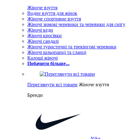
Жіноче взуття
Водне взуття для жінок
Жіноче спортивне взуття
Жіночі зимові черевики та черевики для снігу
Жіночі кеди
Жіночі кросівки
Жіночі сандалі
Жіночі туристичні та трекінгові черевики
Жіночі шльопанці та сланці
Калоші жіночі
Побачити більше...
Переглянути всі товари
Жіноче взуття
Бренди
Nike