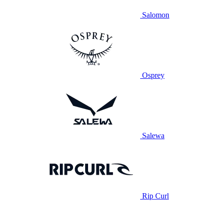
Salomon
Osprey
Salewa
Rip Curl