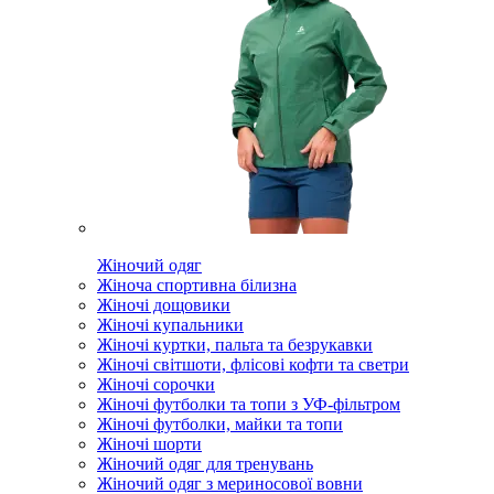
Жіночий одяг
Жіноча спортивна білизна
Жіночі дощовики
Жіночі купальники
Жіночі куртки, пальта та безрукавки
Жіночі світшоти, флісові кофти та светри
Жіночі сорочки
Жіночі футболки та топи з УФ-фільтром
Жіночі футболки, майки та топи
Жіночі шорти
Жіночий одяг для тренувань
Жіночий одяг з мериносової вовни