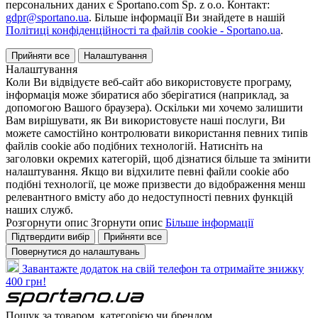
персональних даних є Sportano.com Sp. z o.o. Контакт:
gdpr@sportano.ua
. Більше інформації Ви знайдете в нашій
Політиці конфіденційності та файлів cookie - Sportano.ua
.
Прийняти все
Налаштування
Налаштування
Коли Ви відвідуєте веб-сайт або використовуєте програму,
інформація може збиратися або зберігатися (наприклад, за
допомогою Вашого браузера). Оскільки ми хочемо залишити
Вам вирішувати, як Ви використовуєте наші послуги, Ви
можете самостійно контролювати використання певних типів
файлів cookie або подібних технологій. Натисніть на
заголовки окремих категорій, щоб дізнатися більше та змінити
налаштування. Якщо ви відхилите певні файли cookie або
подібні технології, це може призвести до відображення менш
релевантного вмісту або до недоступності певних функцій
наших служб.
Розгорнути опис
Згорнути опис
Більше інформації
Підтвердити вибір
Прийняти все
Повернутися до налаштувань
Завантажте додаток на свій телефон та отримайте знижку
400 грн!
Пошук за товаром, категорією чи брендом