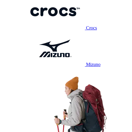
Crocs
Mizuno