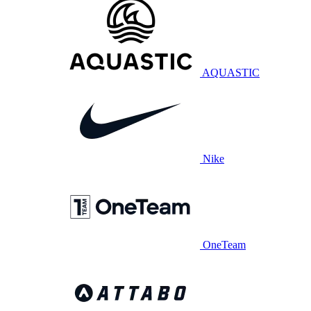
AQUASTIC
Nike
OneTeam