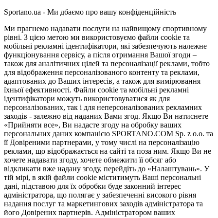
Sportano.ua - Ми дбаємо про вашу конфіденційність
Ми прагнемо надавати послуги на найвищому спортивному
рівні. З цією метою ми використовуємо файли cookie та
мобільні рекламні ідентифікатори, які забезпечують належне
функціонування сервісу, а після отримання Вашої згоди –
також для аналітичних цілей та персоналізації реклами, тобто
для відображення персоналізованого контенту та реклами,
адаптованих до Ваших інтересів, а також для вимірювання
їхньої ефективності. Файли cookie та мобільні рекламні
ідентифікатори можуть використовуватися як для
персоналізованих, так і для неперсоналізованих рекламних
заходів - залежно від наданих Вами згод. Якщо Ви натиснете
«Прийняти все», Ви надасте згоду на обробку ваших
персональних даних компанією SPORTANO.COM Sp. z o.o. та
її Довіреними партнерами, у тому числі на персоналізацію
реклами, що відображається на сайті та поза ним. Якщо Ви не
хочете надавати згоду, хочете обмежити її обсяг або
відкликати вже надану згоду, перейдіть до «Налаштувань». У
тій мірі, в якій файли cookie міститимуть Ваші персональні
дані, підставою для їх обробки буде законний інтерес
адміністратора, що полягає у забезпеченні високого рівня
надання послуг та маркетингових заходів адміністратора та
його Довірених партнерів. Адміністратором ваших