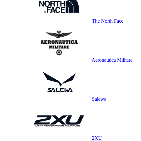
The North Face
Aeronautica Militare
Salewa
2XU