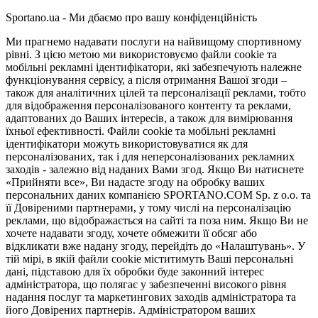
Sportano.ua - Ми дбаємо про вашу конфіденційність
Ми прагнемо надавати послуги на найвищому спортивному
рівні. З цією метою ми використовуємо файли cookie та
мобільні рекламні ідентифікатори, які забезпечують належне
функціонування сервісу, а після отримання Вашої згоди –
також для аналітичних цілей та персоналізації реклами, тобто
для відображення персоналізованого контенту та реклами,
адаптованих до Ваших інтересів, а також для вимірювання
їхньої ефективності. Файли cookie та мобільні рекламні
ідентифікатори можуть використовуватися як для
персоналізованих, так і для неперсоналізованих рекламних
заходів - залежно від наданих Вами згод. Якщо Ви натиснете
«Прийняти все», Ви надасте згоду на обробку ваших
персональних даних компанією SPORTANO.COM Sp. z o.o. та
її Довіреними партнерами, у тому числі на персоналізацію
реклами, що відображається на сайті та поза ним. Якщо Ви не
хочете надавати згоду, хочете обмежити її обсяг або
відкликати вже надану згоду, перейдіть до «Налаштувань». У
тій мірі, в якій файли cookie міститимуть Ваші персональні
дані, підставою для їх обробки буде законний інтерес
адміністратора, що полягає у забезпеченні високого рівня
надання послуг та маркетингових заходів адміністратора та
його Довірених партнерів. Адміністратором ваших