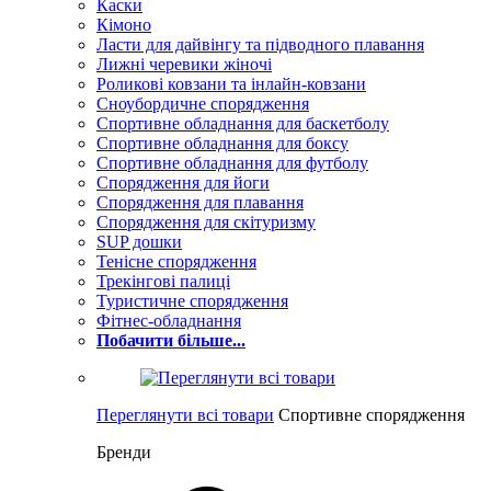
Каски
Кімоно
Ласти для дайвінгу та підводного плавання
Лижні черевики жіночі
Роликові ковзани та інлайн-ковзани
Сноубордичне спорядження
Спортивне обладнання для баскетболу
Спортивне обладнання для боксу
Спортивне обладнання для футболу
Спорядження для йоги
Спорядження для плавання
Спорядження для скітуризму
SUP дошки
Тенісне спорядження
Трекінгові палиці
Туристичне спорядження
Фітнес-обладнання
Побачити більше...
Переглянути всі товари
Спортивне спорядження
Бренди