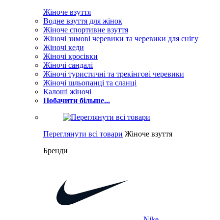
Жіноче взуття
Водне взуття для жінок
Жіноче спортивне взуття
Жіночі зимові черевики та черевики для снігу
Жіночі кеди
Жіночі кросівки
Жіночі сандалі
Жіночі туристичні та трекінгові черевики
Жіночі шльопанці та сланці
Калоші жіночі
Побачити більше...
Переглянути всі товари
Жіноче взуття
Бренди
Nike