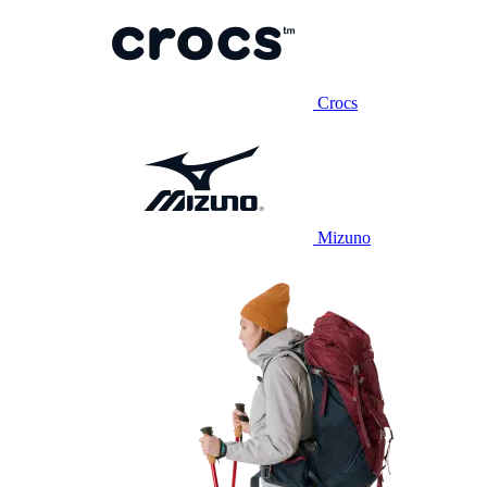
Crocs
Mizuno