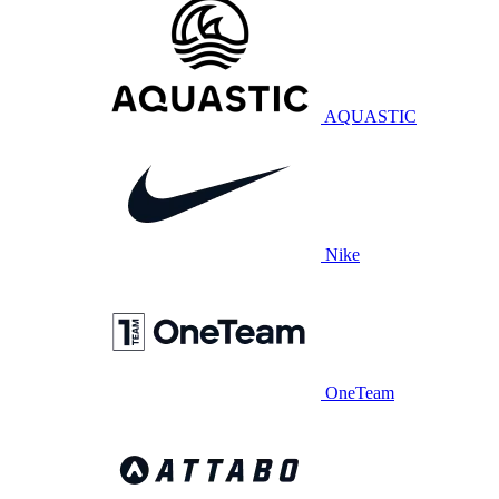
AQUASTIC
Nike
OneTeam