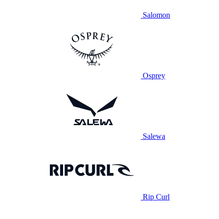
Salomon
Osprey
Salewa
Rip Curl