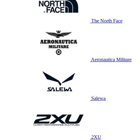
The North Face
Aeronautica Militare
Salewa
2XU