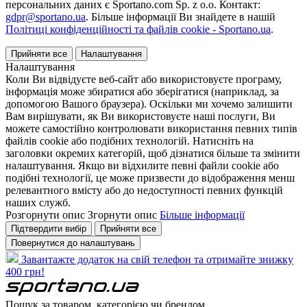
персональних даних є Sportano.com Sp. z o.o. Контакт:
gdpr@sportano.ua
. Більше інформації Ви знайдете в нашій
Політиці конфіденційності та файлів cookie - Sportano.ua
.
Прийняти все
Налаштування
Налаштування
Коли Ви відвідуєте веб-сайт або використовуєте програму,
інформація може збиратися або зберігатися (наприклад, за
допомогою Вашого браузера). Оскільки ми хочемо залишити
Вам вирішувати, як Ви використовуєте наші послуги, Ви
можете самостійно контролювати використання певних типів
файлів cookie або подібних технологій. Натисніть на
заголовки окремих категорій, щоб дізнатися більше та змінити
налаштування. Якщо ви відхилите певні файли cookie або
подібні технології, це може призвести до відображення менш
релевантного вмісту або до недоступності певних функцій
наших служб.
Розгорнути опис
Згорнути опис
Більше інформації
Підтвердити вибір
Прийняти все
Повернутися до налаштувань
Завантажте додаток на свій телефон та отримайте знижку
400 грн!
Пошук за товаром, категорією чи брендом