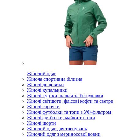
Жіночий одяг
Жіноча спортивна білизна
Жіночі дощовики
Жіночі купальники
Жіночі куртки, пальта та безрукавки
Жіночі світшоти, флісові кофти та светри
Жіночі сорочки
Жіночі футболки та топи з УФ-фільтром
Жіночі футболки, майки та топи
Жіночі шорти
Жіночий одяг для тренувань
Жіночий одяг з мериносової вовни