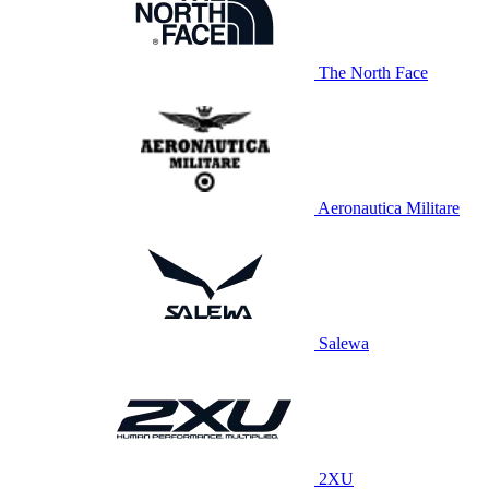
The North Face
Aeronautica Militare
Salewa
2XU