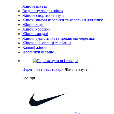
Жіноче взуття
Водне взуття для жінок
Жіноче спортивне взуття
Жіночі зимові черевики та черевики для снігу
Жіночі кеди
Жіночі кросівки
Жіночі сандалі
Жіночі туристичні та трекінгові черевики
Жіночі шльопанці та сланці
Калоші жіночі
Побачити більше...
Переглянути всі товари
Жіноче взуття
Бренди
Nike