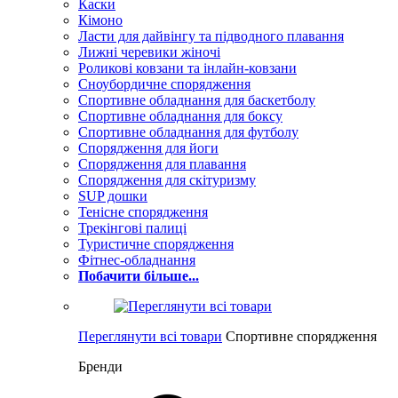
Каски
Кімоно
Ласти для дайвінгу та підводного плавання
Лижні черевики жіночі
Роликові ковзани та інлайн-ковзани
Сноубордичне спорядження
Спортивне обладнання для баскетболу
Спортивне обладнання для боксу
Спортивне обладнання для футболу
Спорядження для йоги
Спорядження для плавання
Спорядження для скітуризму
SUP дошки
Тенісне спорядження
Трекінгові палиці
Туристичне спорядження
Фітнес-обладнання
Побачити більше...
Переглянути всі товари
Спортивне спорядження
Бренди