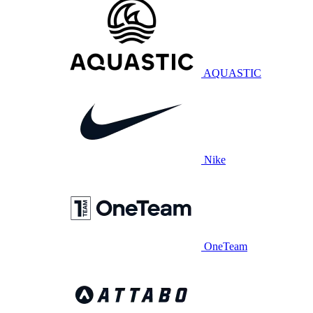
AQUASTIC
Nike
OneTeam