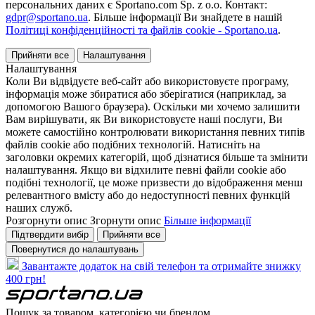
персональних даних є Sportano.com Sp. z o.o. Контакт:
gdpr@sportano.ua
. Більше інформації Ви знайдете в нашій
Політиці конфіденційності та файлів cookie - Sportano.ua
.
Прийняти все
Налаштування
Налаштування
Коли Ви відвідуєте веб-сайт або використовуєте програму,
інформація може збиратися або зберігатися (наприклад, за
допомогою Вашого браузера). Оскільки ми хочемо залишити
Вам вирішувати, як Ви використовуєте наші послуги, Ви
можете самостійно контролювати використання певних типів
файлів cookie або подібних технологій. Натисніть на
заголовки окремих категорій, щоб дізнатися більше та змінити
налаштування. Якщо ви відхилите певні файли cookie або
подібні технології, це може призвести до відображення менш
релевантного вмісту або до недоступності певних функцій
наших служб.
Розгорнути опис
Згорнути опис
Більше інформації
Підтвердити вибір
Прийняти все
Повернутися до налаштувань
Завантажте додаток на свій телефон та отримайте знижку
400 грн!
Пошук за товаром, категорією чи брендом