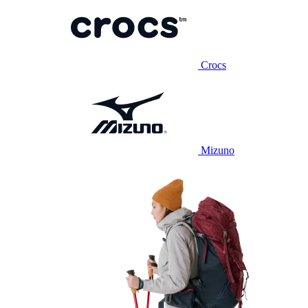
Crocs
Mizuno