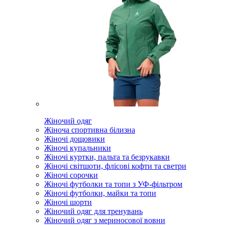
Жіночий одяг
Жіноча спортивна білизна
Жіночі дощовики
Жіночі купальники
Жіночі куртки, пальта та безрукавки
Жіночі світшоти, флісові кофти та светри
Жіночі сорочки
Жіночі футболки та топи з УФ-фільтром
Жіночі футболки, майки та топи
Жіночі шорти
Жіночий одяг для тренувань
Жіночий одяг з мериносової вовни