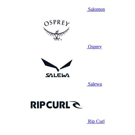
Salomon
Osprey
Salewa
Rip Curl