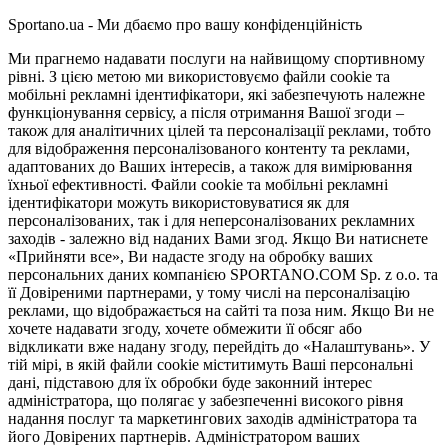
Sportano.ua - Ми дбаємо про вашу конфіденційність
Ми прагнемо надавати послуги на найвищому спортивному
рівні. З цією метою ми використовуємо файли cookie та
мобільні рекламні ідентифікатори, які забезпечують належне
функціонування сервісу, а після отримання Вашої згоди –
також для аналітичних цілей та персоналізації реклами, тобто
для відображення персоналізованого контенту та реклами,
адаптованих до Ваших інтересів, а також для вимірювання
їхньої ефективності. Файли cookie та мобільні рекламні
ідентифікатори можуть використовуватися як для
персоналізованих, так і для неперсоналізованих рекламних
заходів - залежно від наданих Вами згод. Якщо Ви натиснете
«Прийняти все», Ви надасте згоду на обробку ваших
персональних даних компанією SPORTANO.COM Sp. z o.o. та
її Довіреними партнерами, у тому числі на персоналізацію
реклами, що відображається на сайті та поза ним. Якщо Ви не
хочете надавати згоду, хочете обмежити її обсяг або
відкликати вже надану згоду, перейдіть до «Налаштувань». У
тій мірі, в якій файли cookie міститимуть Ваші персональні
дані, підставою для їх обробки буде законний інтерес
адміністратора, що полягає у забезпеченні високого рівня
надання послуг та маркетингових заходів адміністратора та
його Довірених партнерів. Адміністратором ваших