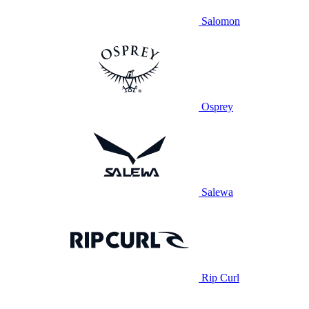
Salomon
Osprey
Salewa
Rip Curl