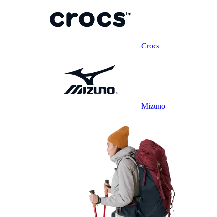
Crocs
Mizuno