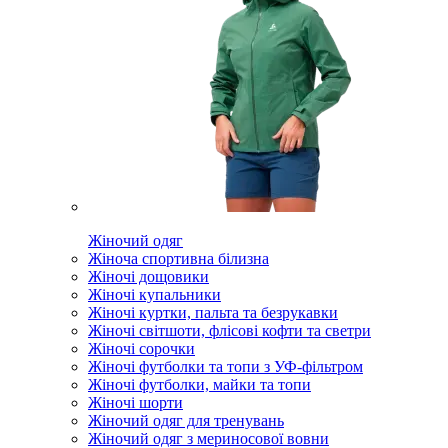
Жіночий одяг
Жіноча спортивна білизна
Жіночі дощовики
Жіночі купальники
Жіночі куртки, пальта та безрукавки
Жіночі світшоти, флісові кофти та светри
Жіночі сорочки
Жіночі футболки та топи з УФ-фільтром
Жіночі футболки, майки та топи
Жіночі шорти
Жіночий одяг для тренувань
Жіночий одяг з мериносової вовни