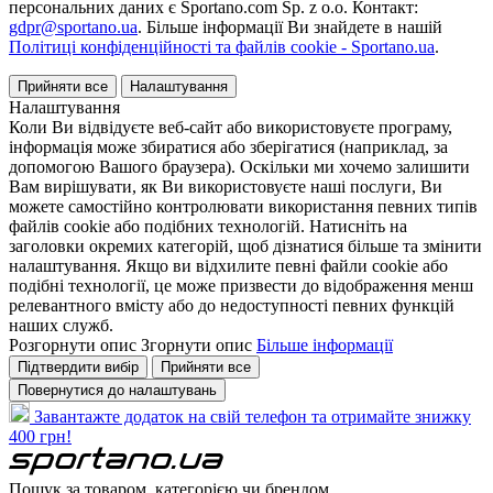
персональних даних є Sportano.com Sp. z o.o. Контакт:
gdpr@sportano.ua
. Більше інформації Ви знайдете в нашій
Політиці конфіденційності та файлів cookie - Sportano.ua
.
Прийняти все
Налаштування
Налаштування
Коли Ви відвідуєте веб-сайт або використовуєте програму,
інформація може збиратися або зберігатися (наприклад, за
допомогою Вашого браузера). Оскільки ми хочемо залишити
Вам вирішувати, як Ви використовуєте наші послуги, Ви
можете самостійно контролювати використання певних типів
файлів cookie або подібних технологій. Натисніть на
заголовки окремих категорій, щоб дізнатися більше та змінити
налаштування. Якщо ви відхилите певні файли cookie або
подібні технології, це може призвести до відображення менш
релевантного вмісту або до недоступності певних функцій
наших служб.
Розгорнути опис
Згорнути опис
Більше інформації
Підтвердити вибір
Прийняти все
Повернутися до налаштувань
Завантажте додаток на свій телефон та отримайте знижку
400 грн!
Пошук за товаром, категорією чи брендом