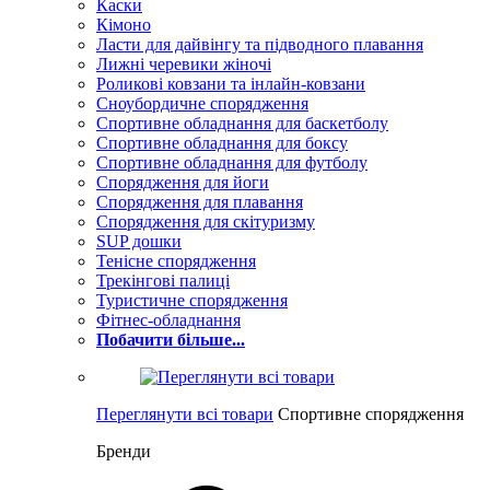
Каски
Кімоно
Ласти для дайвінгу та підводного плавання
Лижні черевики жіночі
Роликові ковзани та інлайн-ковзани
Сноубордичне спорядження
Спортивне обладнання для баскетболу
Спортивне обладнання для боксу
Спортивне обладнання для футболу
Спорядження для йоги
Спорядження для плавання
Спорядження для скітуризму
SUP дошки
Тенісне спорядження
Трекінгові палиці
Туристичне спорядження
Фітнес-обладнання
Побачити більше...
Переглянути всі товари
Спортивне спорядження
Бренди