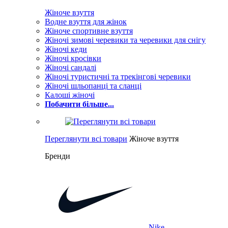
Жіноче взуття
Водне взуття для жінок
Жіноче спортивне взуття
Жіночі зимові черевики та черевики для снігу
Жіночі кеди
Жіночі кросівки
Жіночі сандалі
Жіночі туристичні та трекінгові черевики
Жіночі шльопанці та сланці
Калоші жіночі
Побачити більше...
Переглянути всі товари
Жіноче взуття
Бренди
Nike