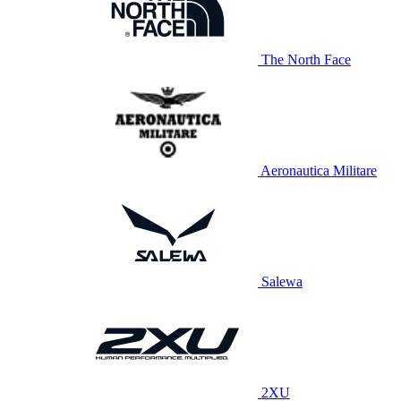
The North Face
Aeronautica Militare
Salewa
2XU