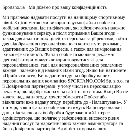
Sportano.ua - Ми дбаємо про вашу конфіденційність
Ми прагнемо надавати послуги на найвищому спортивному
рівні. З цією метою ми використовуємо файли cookie та
мобільні рекламні ідентифікатори, які забезпечують належне
функціонування сервісу, а після отримання Вашої згоди –
також для аналітичних цілей та персоналізації реклами, тобто
для відображення персоналізованого контенту та реклами,
адаптованих до Ваших інтересів, а також для вимірювання
їхньої ефективності. Файли cookie та мобільні рекламні
ідентифікатори можуть використовуватися як для
персоналізованих, так і для неперсоналізованих рекламних
заходів - залежно від наданих Вами згод. Якщо Ви натиснете
«Прийняти все», Ви надасте згоду на обробку ваших
персональних даних компанією SPORTANO.COM Sp. z o.o. та
її Довіреними партнерами, у тому числі на персоналізацію
реклами, що відображається на сайті та поза ним. Якщо Ви не
хочете надавати згоду, хочете обмежити її обсяг або
відкликати вже надану згоду, перейдіть до «Налаштувань». У
тій мірі, в якій файли cookie міститимуть Ваші персональні
дані, підставою для їх обробки буде законний інтерес
адміністратора, що полягає у забезпеченні високого рівня
надання послуг та маркетингових заходів адміністратора та
його Довірених партнерів. Адміністратором ваших