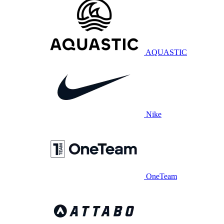
AQUASTIC
Nike
OneTeam