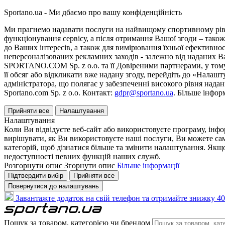
Sportano.ua - Ми дбаємо про вашу конфіденційність
Ми прагнемо надавати послуги на найвищому спортивному рівні
функціонування сервісу, а після отримання Вашої згоди – також
до Ваших інтересів, а також для вимірювання їхньої ефективнос
неперсоналізованих рекламних заходів - залежно від наданих 
SPORTANO.COM Sp. z o.o. та її Довіреними партнерами, у тому 
її обсяг або відкликати вже надану згоду, перейдіть до «Налашт
адміністратора, що полягає у забезпеченні високого рівня нада
Sportano.com Sp. z o.o. Контакт:
gdpr@sportano.ua
. Більше інфор
Прийняти все
Налаштування
Налаштування
Коли Ви відвідуєте веб-сайт або використовуєте програму, інф
вирішувати, як Ви використовуєте наші послуги, Ви можете са
категорій, щоб дізнатися більше та змінити налаштування. Якщо
недоступності певних функцій наших служб.
Розгорнути опис
Згорнути опис
Більше інформації
Підтвердити вибір
Прийняти все
Повернутися до налаштувань
Завантажте додаток на свій телефон та отримайте знижку 40
Пошук за товаром, категорією чи брендом