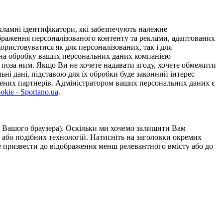
ламні ідентифікатори, які забезпечують належне
дображення персоналізованого контенту та реклами, адаптованих
ористовуватися як для персоналізованих, так і для
у на обробку ваших персональних даних компанією
 поза ним. Якщо Ви не хочете надавати згоду, хочете обмежити
ьні дані, підставою для їх обробки буде законний інтерес
ірених партнерів. Адміністратором ваших персональних даних є
kie - Sportano.ua
.
ою Вашого браузера). Оскільки ми хочемо залишити Вам
 або подібних технологій. Натисніть на заголовки окремих
же призвести до відображення менш релевантного вмісту або до