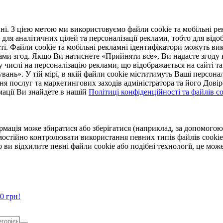
. З цією метою ми використовуємо файли cookie та мобільні рек
 для аналітичних цілей та персоналізації реклами, тобто для ві
ті. Файли cookie та мобільні рекламні ідентифікатори можуть вик
Вами згод. Якщо Ви натиснете «Прийняти все», Ви надасте згод
числі на персоналізацію реклами, що відображається на сайті та
увань». У тій мірі, в якій файли cookie міститимуть Ваші персонал
ння послуг та маркетингових заходів адміністратора та його Дов
мації Ви знайдете в нашій
Політиці конфіденційності та файлів coo
ормація може збиратися або зберігатися (наприклад, за допомог
мостійно контролювати використання певних типів файлів cookie
 ви відхилите певні файли cookie або подібні технології, це мо
0 грн!