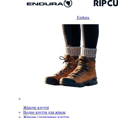
Endura
Жіноче взуття
Водне взуття для жінок
Жіноче спортивне взуття