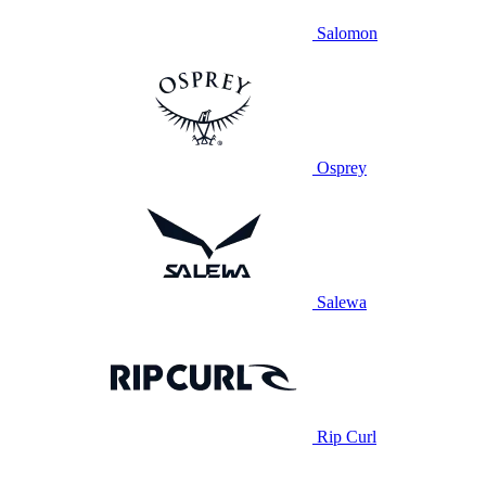
Salomon
Osprey
Salewa
Rip Curl