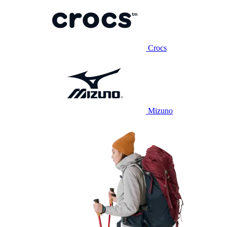
Crocs
Mizuno