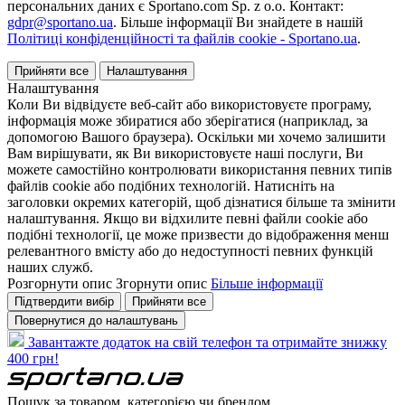
персональних даних є Sportano.com Sp. z o.o. Контакт:
gdpr@sportano.ua
. Більше інформації Ви знайдете в нашій
Політиці конфіденційності та файлів cookie - Sportano.ua
.
Прийняти все
Налаштування
Налаштування
Коли Ви відвідуєте веб-сайт або використовуєте програму,
інформація може збиратися або зберігатися (наприклад, за
допомогою Вашого браузера). Оскільки ми хочемо залишити
Вам вирішувати, як Ви використовуєте наші послуги, Ви
можете самостійно контролювати використання певних типів
файлів cookie або подібних технологій. Натисніть на
заголовки окремих категорій, щоб дізнатися більше та змінити
налаштування. Якщо ви відхилите певні файли cookie або
подібні технології, це може призвести до відображення менш
релевантного вмісту або до недоступності певних функцій
наших служб.
Розгорнути опис
Згорнути опис
Більше інформації
Підтвердити вибір
Прийняти все
Повернутися до налаштувань
Завантажте додаток на свій телефон та отримайте знижку
400 грн!
Пошук за товаром, категорією чи брендом