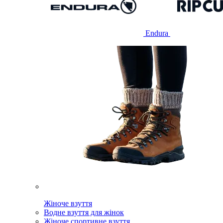
Endura
Жіноче взуття
Водне взуття для жінок
Жіноче спортивне взуття