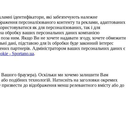
ламні ідентифікатори, які забезпечують належне
дображення персоналізованого контенту та реклами, адаптованих
ористовуватися як для персоналізованих, так і для
у на обробку ваших персональних даних компанією
 поза ним. Якщо Ви не хочете надавати згоду, хочете обмежити
ьні дані, підставою для їх обробки буде законний інтерес
ірених партнерів. Адміністратором ваших персональних даних є
kie - Sportano.ua
.
ою Вашого браузера). Оскільки ми хочемо залишити Вам
 або подібних технологій. Натисніть на заголовки окремих
же призвести до відображення менш релевантного вмісту або до