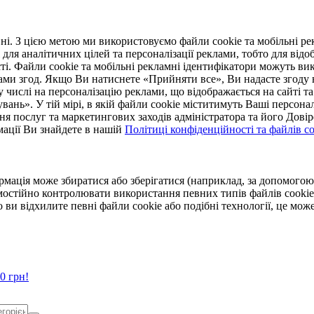
. З цією метою ми використовуємо файли cookie та мобільні рек
 для аналітичних цілей та персоналізації реклами, тобто для ві
ті. Файли cookie та мобільні рекламні ідентифікатори можуть вик
Вами згод. Якщо Ви натиснете «Прийняти все», Ви надасте згод
числі на персоналізацію реклами, що відображається на сайті та
увань». У тій мірі, в якій файли cookie міститимуть Ваші персонал
ння послуг та маркетингових заходів адміністратора та його Дов
мації Ви знайдете в нашій
Політиці конфіденційності та файлів coo
ормація може збиратися або зберігатися (наприклад, за допомог
мостійно контролювати використання певних типів файлів cookie
 ви відхилите певні файли cookie або подібні технології, це мо
0 грн!