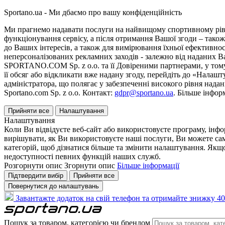
Sportano.ua - Ми дбаємо про вашу конфіденційність
Ми прагнемо надавати послуги на найвищому спортивному рівні
функціонування сервісу, а після отримання Вашої згоди – також
до Ваших інтересів, а також для вимірювання їхньої ефективнос
неперсоналізованих рекламних заходів - залежно від наданих 
SPORTANO.COM Sp. z o.o. та її Довіреними партнерами, у тому 
її обсяг або відкликати вже надану згоду, перейдіть до «Налашт
адміністратора, що полягає у забезпеченні високого рівня нада
Sportano.com Sp. z o.o. Контакт:
gdpr@sportano.ua
. Більше інфор
Прийняти все
Налаштування
Налаштування
Коли Ви відвідуєте веб-сайт або використовуєте програму, інф
вирішувати, як Ви використовуєте наші послуги, Ви можете са
категорій, щоб дізнатися більше та змінити налаштування. Якщо
недоступності певних функцій наших служб.
Розгорнути опис
Згорнути опис
Більше інформації
Підтвердити вибір
Прийняти все
Повернутися до налаштувань
Завантажте додаток на свій телефон та отримайте знижку 40
Пошук за товаром, категорією чи брендом