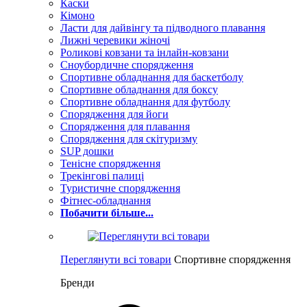
Каски
Кімоно
Ласти для дайвінгу та підводного плавання
Лижні черевики жіночі
Роликові ковзани та інлайн-ковзани
Сноубордичне спорядження
Спортивне обладнання для баскетболу
Спортивне обладнання для боксу
Спортивне обладнання для футболу
Спорядження для йоги
Спорядження для плавання
Спорядження для скітуризму
SUP дошки
Тенісне спорядження
Трекінгові палиці
Туристичне спорядження
Фітнес-обладнання
Побачити більше...
Переглянути всі товари
Спортивне спорядження
Бренди