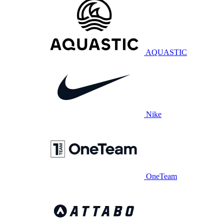
AQUASTIC
Nike
OneTeam