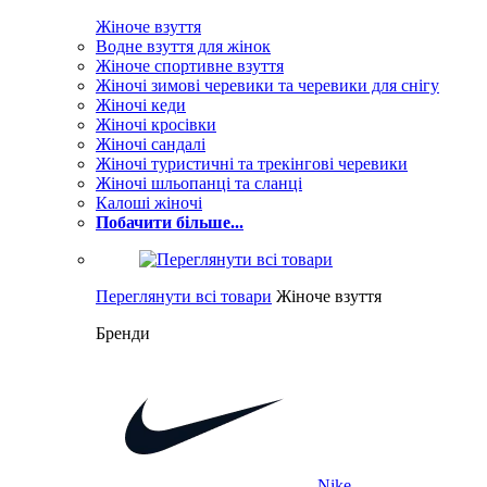
Жіноче взуття
Водне взуття для жінок
Жіноче спортивне взуття
Жіночі зимові черевики та черевики для снігу
Жіночі кеди
Жіночі кросівки
Жіночі сандалі
Жіночі туристичні та трекінгові черевики
Жіночі шльопанці та сланці
Калоші жіночі
Побачити більше...
Переглянути всі товари
Жіноче взуття
Бренди
Nike