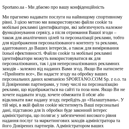
Sportano.ua - Ми дбаємо про вашу конфіденційність
Ми прагнемо надавати послуги на найвищому спортивному
рівні. З цією метою ми використовуємо файли cookie та
мобільні рекламні ідентифікатори, які забезпечують належне
функціонування сервісу, а після отримання Вашої згоди –
також для аналітичних цілей та персоналізації реклами, тобто
для відображення персоналізованого контенту та реклами,
адаптованих до Ваших інтересів, а також для вимірювання
їхньої ефективності. Файли cookie та мобільні рекламні
ідентифікатори можуть використовуватися як для
персоналізованих, так і для неперсоналізованих рекламних
заходів - залежно від наданих Вами згод. Якщо Ви натиснете
«Прийняти все», Ви надасте згоду на обробку ваших
персональних даних компанією SPORTANO.COM Sp. z o.o. та
її Довіреними партнерами, у тому числі на персоналізацію
реклами, що відображається на сайті та поза ним. Якщо Ви не
хочете надавати згоду, хочете обмежити її обсяг або
відкликати вже надану згоду, перейдіть до «Налаштувань». У
тій мірі, в якій файли cookie міститимуть Ваші персональні
дані, підставою для їх обробки буде законний інтерес
адміністратора, що полягає у забезпеченні високого рівня
надання послуг та маркетингових заходів адміністратора та
його Довірених партнерів. Адміністратором ваших