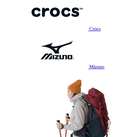
Crocs
Mizuno