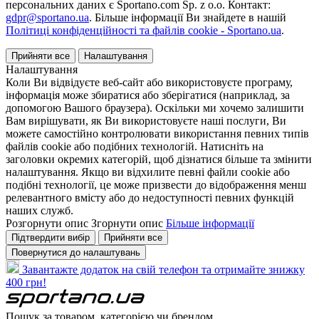
персональних даних є Sportano.com Sp. z o.o. Контакт:
gdpr@sportano.ua
. Більше інформації Ви знайдете в нашій
Політиці конфіденційності та файлів cookie - Sportano.ua
.
Прийняти все
Налаштування
Налаштування
Коли Ви відвідуєте веб-сайт або використовуєте програму,
інформація може збиратися або зберігатися (наприклад, за
допомогою Вашого браузера). Оскільки ми хочемо залишити
Вам вирішувати, як Ви використовуєте наші послуги, Ви
можете самостійно контролювати використання певних типів
файлів cookie або подібних технологій. Натисніть на
заголовки окремих категорій, щоб дізнатися більше та змінити
налаштування. Якщо ви відхилите певні файли cookie або
подібні технології, це може призвести до відображення менш
релевантного вмісту або до недоступності певних функцій
наших служб.
Розгорнути опис
Згорнути опис
Більше інформації
Підтвердити вибір
Прийняти все
Повернутися до налаштувань
Завантажте додаток на свій телефон та отримайте знижку
400 грн!
Пошук за товаром, категорією чи брендом