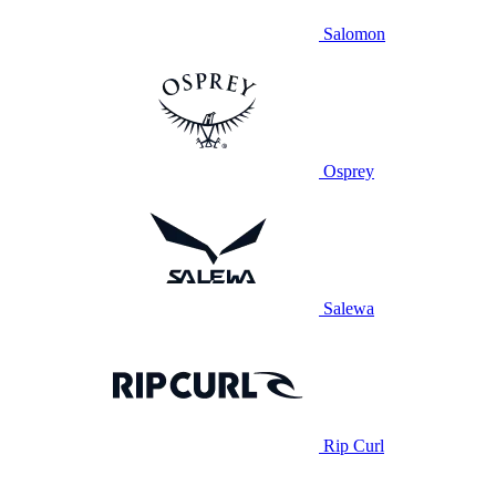
Salomon
Osprey
Salewa
Rip Curl