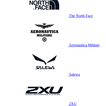
The North Face
Aeronautica Militare
Salewa
2XU