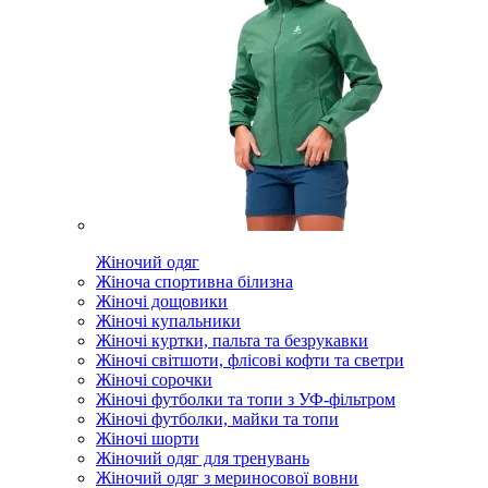
Жіночий одяг
Жіноча спортивна білизна
Жіночі дощовики
Жіночі купальники
Жіночі куртки, пальта та безрукавки
Жіночі світшоти, флісові кофти та светри
Жіночі сорочки
Жіночі футболки та топи з УФ-фільтром
Жіночі футболки, майки та топи
Жіночі шорти
Жіночий одяг для тренувань
Жіночий одяг з мериносової вовни