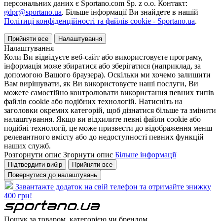
персональних даних є Sportano.com Sp. z o.o. Контакт:
gdpr@sportano.ua
. Більше інформації Ви знайдете в нашій
Політиці конфіденційності та файлів cookie - Sportano.ua
.
Прийняти все
Налаштування
Налаштування
Коли Ви відвідуєте веб-сайт або використовуєте програму,
інформація може збиратися або зберігатися (наприклад, за
допомогою Вашого браузера). Оскільки ми хочемо залишити
Вам вирішувати, як Ви використовуєте наші послуги, Ви
можете самостійно контролювати використання певних типів
файлів cookie або подібних технологій. Натисніть на
заголовки окремих категорій, щоб дізнатися більше та змінити
налаштування. Якщо ви відхилите певні файли cookie або
подібні технології, це може призвести до відображення менш
релевантного вмісту або до недоступності певних функцій
наших служб.
Розгорнути опис
Згорнути опис
Більше інформації
Підтвердити вибір
Прийняти все
Повернутися до налаштувань
Завантажте додаток на свій телефон та отримайте знижку
400 грн!
Пошук за товаром, категорією чи брендом