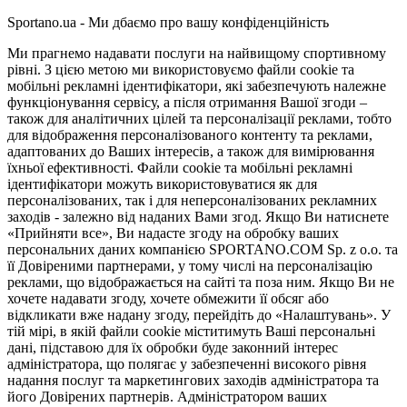
Sportano.ua - Ми дбаємо про вашу конфіденційність
Ми прагнемо надавати послуги на найвищому спортивному
рівні. З цією метою ми використовуємо файли cookie та
мобільні рекламні ідентифікатори, які забезпечують належне
функціонування сервісу, а після отримання Вашої згоди –
також для аналітичних цілей та персоналізації реклами, тобто
для відображення персоналізованого контенту та реклами,
адаптованих до Ваших інтересів, а також для вимірювання
їхньої ефективності. Файли cookie та мобільні рекламні
ідентифікатори можуть використовуватися як для
персоналізованих, так і для неперсоналізованих рекламних
заходів - залежно від наданих Вами згод. Якщо Ви натиснете
«Прийняти все», Ви надасте згоду на обробку ваших
персональних даних компанією SPORTANO.COM Sp. z o.o. та
її Довіреними партнерами, у тому числі на персоналізацію
реклами, що відображається на сайті та поза ним. Якщо Ви не
хочете надавати згоду, хочете обмежити її обсяг або
відкликати вже надану згоду, перейдіть до «Налаштувань». У
тій мірі, в якій файли cookie міститимуть Ваші персональні
дані, підставою для їх обробки буде законний інтерес
адміністратора, що полягає у забезпеченні високого рівня
надання послуг та маркетингових заходів адміністратора та
його Довірених партнерів. Адміністратором ваших