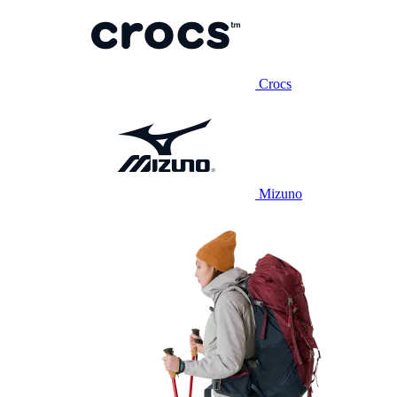
Crocs
Mizuno