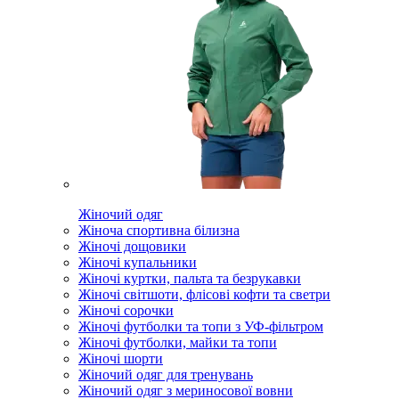
Жіночий одяг
Жіноча спортивна білизна
Жіночі дощовики
Жіночі купальники
Жіночі куртки, пальта та безрукавки
Жіночі світшоти, флісові кофти та светри
Жіночі сорочки
Жіночі футболки та топи з УФ-фільтром
Жіночі футболки, майки та топи
Жіночі шорти
Жіночий одяг для тренувань
Жіночий одяг з мериносової вовни