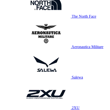
The North Face
Aeronautica Militare
Salewa
2XU