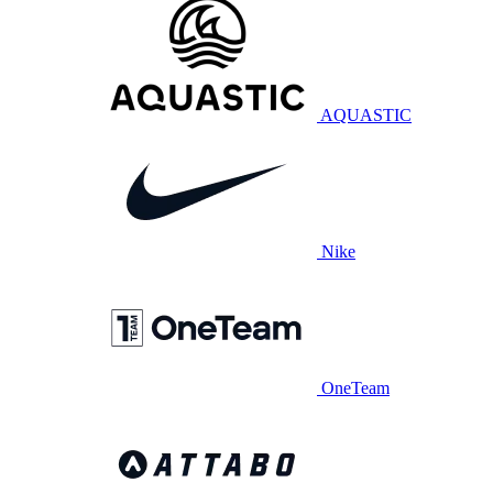
AQUASTIC
Nike
OneTeam