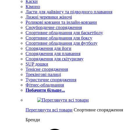
Каски
Кімоно
Ласти для дайвінгу та підводного плавання
Лижні черевики жіночі
Роликові ковзани та інлайн-ковзани
Сноубордичне спорядження
Спортивне обладнання для баскетболу
Спортивне обладнання для боксу
Спортивне обладнання для футболу
Спорядження для йоги
Спорядження для плавання
Спорядження для скітуризму
SUP дошки
Тенісне спорядження
Трекінгові палиці
Туристичне спорядження
Фітнес-обладнання
Побачити більше...
Переглянути всі товари
Спортивне спорядження
Бренди