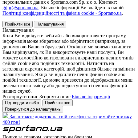
персональних даних є Sportano.com Sp. z o.o. Контакт:
gdpr@sportano.ua
. Більше інформації Ви знайдете в нашій
Політиці конфіденційності та файлів cookie - Sportano.ua
.
Прийняти все
Налаштування
Налаштування
Коли Ви відвідуєте веб-сайт або використовуєте програму,
інформація може збиратися або зберігатися (наприклад, за
допомогою Вашого браузера). Оскільки ми хочемо залишити
Вам вирішувати, як Ви використовуєте наші послуги, Ви
можете самостійно контролювати використання певних типів
файлів cookie або подібних технологій. Натисніть на
заголовки окремих категорій, щоб дізнатися більше та змінити
налаштування. Якщо ви відхилите певні файли cookie або
подібні технології, це може призвести до відображення менш
релевантного вмісту або до недоступності певних функцій
наших служб.
Розгорнути опис
Згорнути опис
Більше інформації
Підтвердити вибір
Прийняти все
Повернутися до налаштувань
Завантажте додаток на свій телефон та отримайте знижку
400 грн!
Пошук за товаром, категорією чи брендом