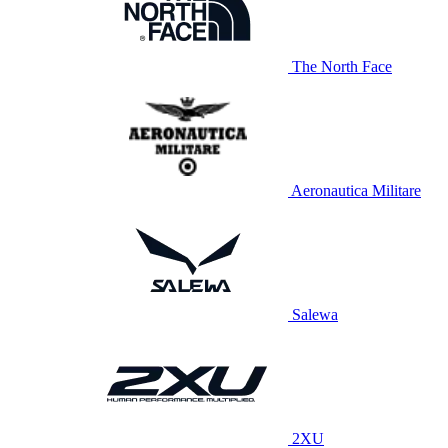
The North Face
Aeronautica Militare
Salewa
2XU