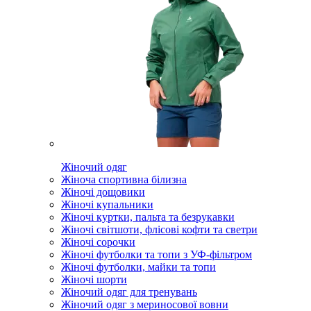
Жіночий одяг
Жіноча спортивна білизна
Жіночі дощовики
Жіночі купальники
Жіночі куртки, пальта та безрукавки
Жіночі світшоти, флісові кофти та светри
Жіночі сорочки
Жіночі футболки та топи з УФ-фільтром
Жіночі футболки, майки та топи
Жіночі шорти
Жіночий одяг для тренувань
Жіночий одяг з мериносової вовни