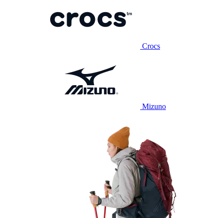
Crocs
Mizuno