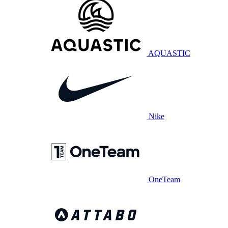
AQUASTIC
Nike
OneTeam