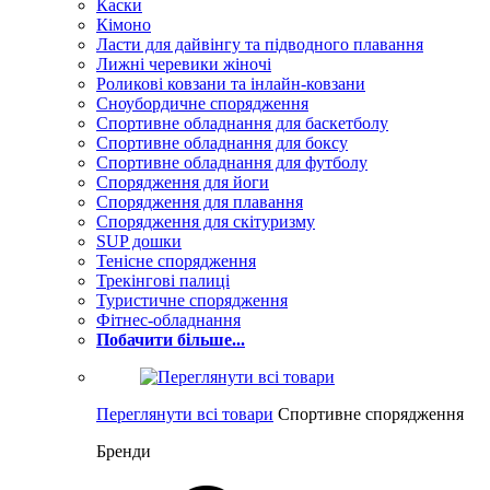
Каски
Кімоно
Ласти для дайвінгу та підводного плавання
Лижні черевики жіночі
Роликові ковзани та інлайн-ковзани
Сноубордичне спорядження
Спортивне обладнання для баскетболу
Спортивне обладнання для боксу
Спортивне обладнання для футболу
Спорядження для йоги
Спорядження для плавання
Спорядження для скітуризму
SUP дошки
Тенісне спорядження
Трекінгові палиці
Туристичне спорядження
Фітнес-обладнання
Побачити більше...
Переглянути всі товари
Спортивне спорядження
Бренди