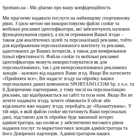
Sportano.ua - Ми дбаємо про вашу конфіденційність
Ми прагнемо надавати послуги на найвищому спортивному
рівні. З цією метою ми використовуємо файли cookie та
мобільні рекламні ідентифікатори, які забезпечують належне
функціонування сервісу, а після отримання Вашої згоди –
також для аналітичних цілей та персоналізації реклами, тобто
для відображення персоналізованого контенту та реклами,
адаптованих до Ваших інтересів, а також для вимірювання
їхньої ефективності. Файли cookie та мобільні рекламні
ідентифікатори можуть використовуватися як для
персоналізованих, так і для неперсоналізованих рекламних
заходів - залежно від наданих Вами згод. Якщо Ви натиснете
«Прийняти все», Ви надасте згоду на обробку ваших
персональних даних компанією SPORTANO.COM Sp. z o.o. та
її Довіреними партнерами, у тому числі на персоналізацію
реклами, що відображається на сайті та поза ним. Якщо Ви не
хочете надавати згоду, хочете обмежити її обсяг або
відкликати вже надану згоду, перейдіть до «Налаштувань». У
тій мірі, в якій файли cookie міститимуть Ваші персональні
дані, підставою для їх обробки буде законний інтерес
адміністратора, що полягає у забезпеченні високого рівня
надання послуг та маркетингових заходів адміністратора та
його Довірених партнерів. Адміністратором ваших