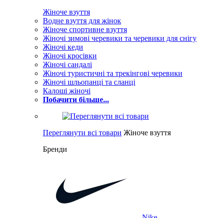
Жіноче взуття
Водне взуття для жінок
Жіноче спортивне взуття
Жіночі зимові черевики та черевики для снігу
Жіночі кеди
Жіночі кросівки
Жіночі сандалі
Жіночі туристичні та трекінгові черевики
Жіночі шльопанці та сланці
Калоші жіночі
Побачити більше...
Переглянути всі товари
Жіноче взуття
Бренди
Nike