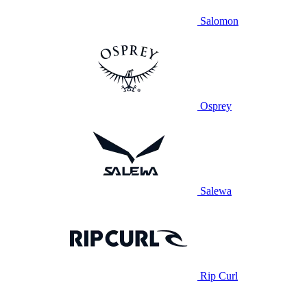
Salomon
Osprey
Salewa
Rip Curl