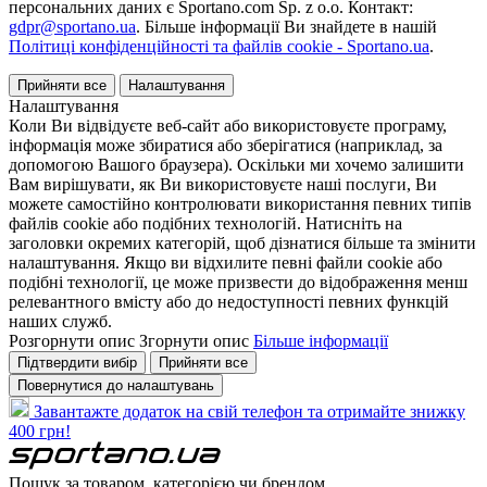
персональних даних є Sportano.com Sp. z o.o. Контакт:
gdpr@sportano.ua
. Більше інформації Ви знайдете в нашій
Політиці конфіденційності та файлів cookie - Sportano.ua
.
Прийняти все
Налаштування
Налаштування
Коли Ви відвідуєте веб-сайт або використовуєте програму,
інформація може збиратися або зберігатися (наприклад, за
допомогою Вашого браузера). Оскільки ми хочемо залишити
Вам вирішувати, як Ви використовуєте наші послуги, Ви
можете самостійно контролювати використання певних типів
файлів cookie або подібних технологій. Натисніть на
заголовки окремих категорій, щоб дізнатися більше та змінити
налаштування. Якщо ви відхилите певні файли cookie або
подібні технології, це може призвести до відображення менш
релевантного вмісту або до недоступності певних функцій
наших служб.
Розгорнути опис
Згорнути опис
Більше інформації
Підтвердити вибір
Прийняти все
Повернутися до налаштувань
Завантажте додаток на свій телефон та отримайте знижку
400 грн!
Пошук за товаром, категорією чи брендом