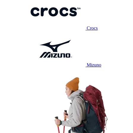
Crocs
Mizuno