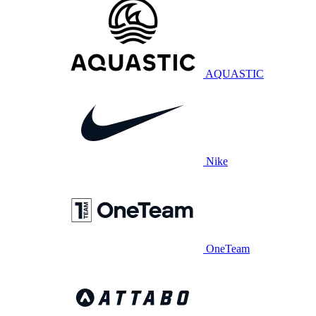
AQUASTIC
Nike
OneTeam