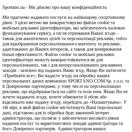
Sportano.ua - Ми дбаємо про вашу конфіденційність
Ми прагнемо надавати послуги на найвищому спортивному
рівні. З цією метою ми використовуємо файли cookie та
мобільні рекламні ідентифікатори, які забезпечують належне
функціонування сервісу, а після отримання Вашої згоди –
також для аналітичних цілей та персоналізації реклами, тобто
для відображення персоналізованого контенту та реклами,
адаптованих до Ваших інтересів, а також для вимірювання
їхньої ефективності. Файли cookie та мобільні рекламні
ідентифікатори можуть використовуватися як для
персоналізованих, так і для неперсоналізованих рекламних
заходів - залежно від наданих Вами згод. Якщо Ви натиснете
«Прийняти все», Ви надасте згоду на обробку ваших
персональних даних компанією SPORTANO.COM Sp. z o.o. та
її Довіреними партнерами, у тому числі на персоналізацію
реклами, що відображається на сайті та поза ним. Якщо Ви не
хочете надавати згоду, хочете обмежити її обсяг або
відкликати вже надану згоду, перейдіть до «Налаштувань». У
тій мірі, в якій файли cookie міститимуть Ваші персональні
дані, підставою для їх обробки буде законний інтерес
адміністратора, що полягає у забезпеченні високого рівня
надання послуг та маркетингових заходів адміністратора та
його Довірених партнерів. Адміністратором ваших