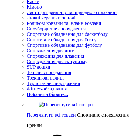
Каски
Кімоно
Ласти для дайвінгу та підводного плавання
Лижні черевики жіночі
Роликові ковзани та інлайн-ковзани
Сноубордичне спорядження
Спортивне обладнання для баскетболу
Спортивне обладнання для боксу
Спортивне обладнання для футболу
Спорядження для йоги
Спорядження для плавання
Спорядження для скітуризму
SUP дошки
Тенісне спорядження
Трекінгові палиці
Туристичне спорядження
Фітнес-обладнання
Побачити більше...
Переглянути всі товари
Спортивне спорядження
Бренди