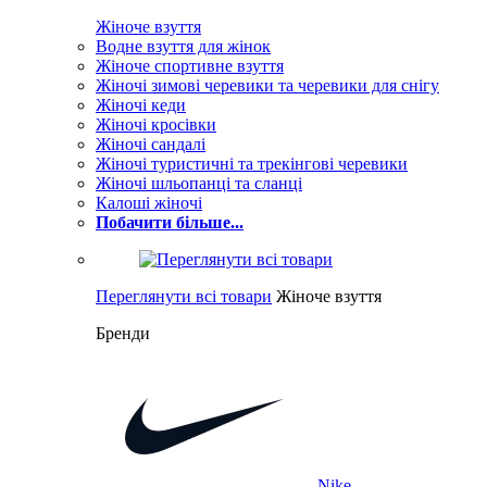
Жіноче взуття
Водне взуття для жінок
Жіноче спортивне взуття
Жіночі зимові черевики та черевики для снігу
Жіночі кеди
Жіночі кросівки
Жіночі сандалі
Жіночі туристичні та трекінгові черевики
Жіночі шльопанці та сланці
Калоші жіночі
Побачити більше...
Переглянути всі товари
Жіноче взуття
Бренди
Nike