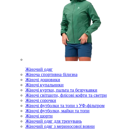
Жіночий одяг
Жіноча спортивна білизна
Жіночі дощовики
Жіночі купальники
Жіночі куртки, пальта та безрукавки
Жіночі світшоти, флісові кофти та светри
Жіночі сорочки
Жіночі футболки та топи з УФ-фільтром
Жіночі футболки, майки та топи
Жіночі шорти
Жіночий одяг для тренувань
Жіночий одяг з мериносової вовни