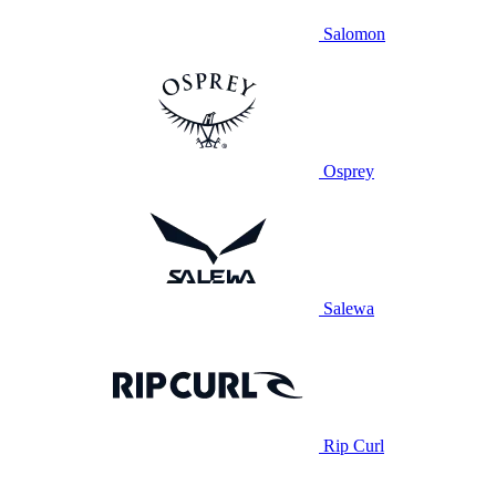
Salomon
Osprey
Salewa
Rip Curl