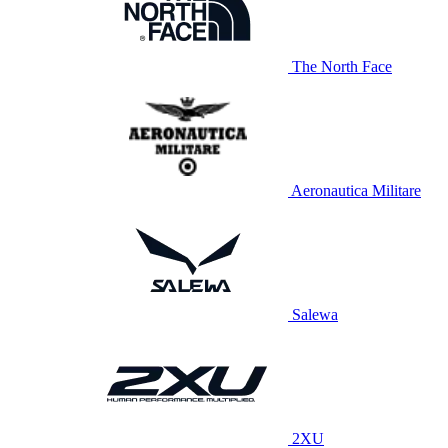
The North Face
Aeronautica Militare
Salewa
2XU