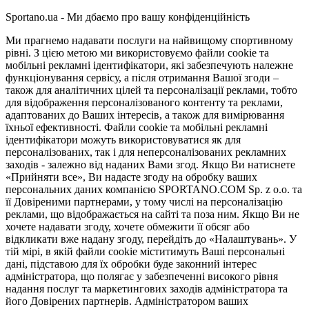
Sportano.ua - Ми дбаємо про вашу конфіденційність
Ми прагнемо надавати послуги на найвищому спортивному
рівні. З цією метою ми використовуємо файли cookie та
мобільні рекламні ідентифікатори, які забезпечують належне
функціонування сервісу, а після отримання Вашої згоди –
також для аналітичних цілей та персоналізації реклами, тобто
для відображення персоналізованого контенту та реклами,
адаптованих до Ваших інтересів, а також для вимірювання
їхньої ефективності. Файли cookie та мобільні рекламні
ідентифікатори можуть використовуватися як для
персоналізованих, так і для неперсоналізованих рекламних
заходів - залежно від наданих Вами згод. Якщо Ви натиснете
«Прийняти все», Ви надасте згоду на обробку ваших
персональних даних компанією SPORTANO.COM Sp. z o.o. та
її Довіреними партнерами, у тому числі на персоналізацію
реклами, що відображається на сайті та поза ним. Якщо Ви не
хочете надавати згоду, хочете обмежити її обсяг або
відкликати вже надану згоду, перейдіть до «Налаштувань». У
тій мірі, в якій файли cookie міститимуть Ваші персональні
дані, підставою для їх обробки буде законний інтерес
адміністратора, що полягає у забезпеченні високого рівня
надання послуг та маркетингових заходів адміністратора та
його Довірених партнерів. Адміністратором ваших