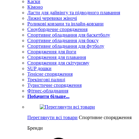
Каски
Кімоно
Ласти для дайвінгу та підводного плавання
Лижні черевики жіночі
Роликові ковзани та інлайн-ковзани
Сноубордичне спорядження
Спортивне обладнання для баскетболу
Спортивне обладнання для боксу
Спортивне обладнання для футболу
Спорядження для йоги
Спорядження для плавання
Спорядження для скітуризму
SUP дошки
Тенісне спорядження
Трекінгові палиці
Туристичне спорядження
Фітнес-обладнання
Побачити більше...
Переглянути всі товари
Спортивне спорядження
Бренди