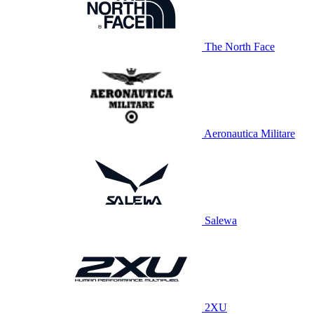
The North Face
Aeronautica Militare
Salewa
2XU