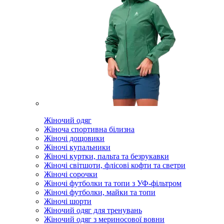
Жіночий одяг
Жіноча спортивна білизна
Жіночі дощовики
Жіночі купальники
Жіночі куртки, пальта та безрукавки
Жіночі світшоти, флісові кофти та светри
Жіночі сорочки
Жіночі футболки та топи з УФ-фільтром
Жіночі футболки, майки та топи
Жіночі шорти
Жіночий одяг для тренувань
Жіночий одяг з мериносової вовни