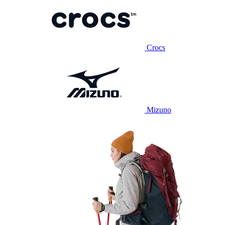
Crocs
Mizuno