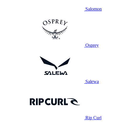
Salomon
Osprey
Salewa
Rip Curl