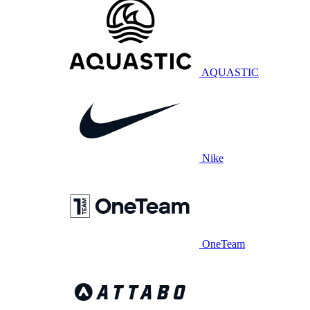
AQUASTIC
Nike
OneTeam