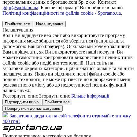
персональних даних є Sportano.com Sp. z o.o. Контакт:
gdpr@sportano.ua
. Більше інформації Ви знайдете в нашій
Політиці конфіденційності та файлів cookie - Sportano.ua
.
Прийняти все
Налаштування
Налаштування
Коли Ви відвідуєте веб-сайт або використовуєте програму,
інформація може збиратися або зберігатися (наприклад, за
допомогою Вашого браузера). Оскільки ми хочемо залишити
Вам вирішувати, як Ви використовуєте наші послуги, Ви
можете самостійно контролювати використання певних типів
файлів cookie або подібних технологій. Натисніть на
заголовки окремих категорій, щоб дізнатися більше та змінити
налаштування. Якщо ви відхилите певні файли cookie або
подібні технології, це може призвести до відображення менш
релевантного вмісту або до недоступності певних функцій
наших служб.
Розгорнути опис
Згорнути опис
Більше інформації
Підтвердити вибір
Прийняти все
Повернутися до налаштувань
Завантажте додаток на свій телефон та отримайте знижку
400 грн!
Пошук за товаром, категорією чи брендом