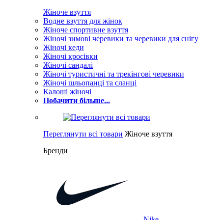
Жіноче взуття
Водне взуття для жінок
Жіноче спортивне взуття
Жіночі зимові черевики та черевики для снігу
Жіночі кеди
Жіночі кросівки
Жіночі сандалі
Жіночі туристичні та трекінгові черевики
Жіночі шльопанці та сланці
Калоші жіночі
Побачити більше...
Переглянути всі товари
Жіноче взуття
Бренди
Nike