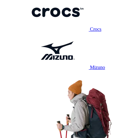
Crocs
Mizuno