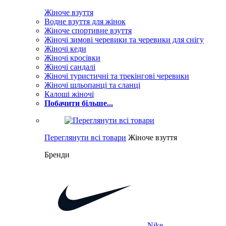
Жіноче взуття
Водне взуття для жінок
Жіноче спортивне взуття
Жіночі зимові черевики та черевики для снігу
Жіночі кеди
Жіночі кросівки
Жіночі сандалі
Жіночі туристичні та трекінгові черевики
Жіночі шльопанці та сланці
Калоші жіночі
Побачити більше...
Переглянути всі товари
Жіноче взуття
Бренди
Nike