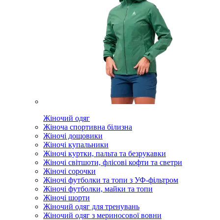
Жіночий одяг
Жіноча спортивна білизна
Жіночі дощовики
Жіночі купальники
Жіночі куртки, пальта та безрукавки
Жіночі світшоти, флісові кофти та светри
Жіночі сорочки
Жіночі футболки та топи з УФ-фільтром
Жіночі футболки, майки та топи
Жіночі шорти
Жіночий одяг для тренувань
Жіночий одяг з мериносової вовни