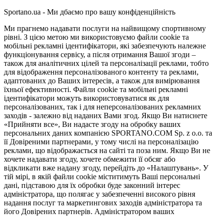
Sportano.ua - Ми дбаємо про вашу конфіденційність
Ми прагнемо надавати послуги на найвищому спортивному
рівні. З цією метою ми використовуємо файли cookie та
мобільні рекламні ідентифікатори, які забезпечують належне
функціонування сервісу, а після отримання Вашої згоди –
також для аналітичних цілей та персоналізації реклами, тобто
для відображення персоналізованого контенту та реклами,
адаптованих до Ваших інтересів, а також для вимірювання
їхньої ефективності. Файли cookie та мобільні рекламні
ідентифікатори можуть використовуватися як для
персоналізованих, так і для неперсоналізованих рекламних
заходів - залежно від наданих Вами згод. Якщо Ви натиснете
«Прийняти все», Ви надасте згоду на обробку ваших
персональних даних компанією SPORTANO.COM Sp. z o.o. та
її Довіреними партнерами, у тому числі на персоналізацію
реклами, що відображається на сайті та поза ним. Якщо Ви не
хочете надавати згоду, хочете обмежити її обсяг або
відкликати вже надану згоду, перейдіть до «Налаштувань». У
тій мірі, в якій файли cookie міститимуть Ваші персональні
дані, підставою для їх обробки буде законний інтерес
адміністратора, що полягає у забезпеченні високого рівня
надання послуг та маркетингових заходів адміністратора та
його Довірених партнерів. Адміністратором ваших