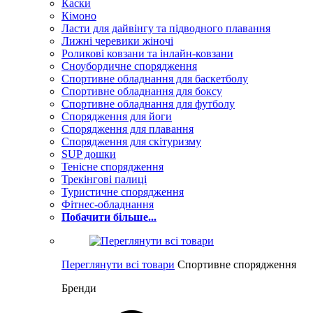
Каски
Кімоно
Ласти для дайвінгу та підводного плавання
Лижні черевики жіночі
Роликові ковзани та інлайн-ковзани
Сноубордичне спорядження
Спортивне обладнання для баскетболу
Спортивне обладнання для боксу
Спортивне обладнання для футболу
Спорядження для йоги
Спорядження для плавання
Спорядження для скітуризму
SUP дошки
Тенісне спорядження
Трекінгові палиці
Туристичне спорядження
Фітнес-обладнання
Побачити більше...
Переглянути всі товари
Спортивне спорядження
Бренди