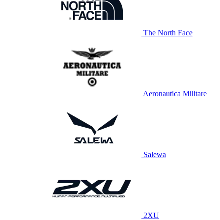
The North Face
Aeronautica Militare
Salewa
2XU