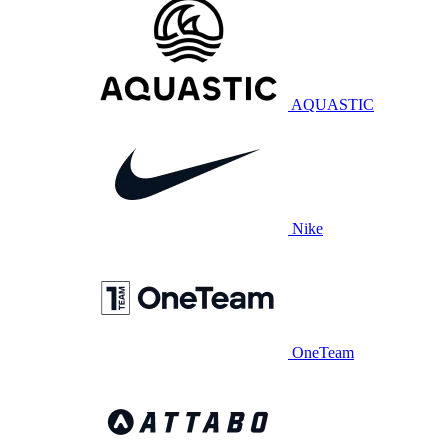
AQUASTIC
Nike
OneTeam