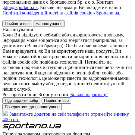
персональних даних є Sportano.com Sp. z o.o. Контакт:
gdpr@sportano.ua
. Більше інформації Ви знайдете в нашій
Політиці конфіденційності та файлів cookie - Sportano.ua
.
Прийняти все
Налаштування
Налаштування
Коли Ви відвідуєте веб-сайт або використовуєте програму,
інформація може збиратися або зберігатися (наприклад, за
допомогою Вашого браузера). Оскільки ми хочемо залишити
Вам вирішувати, як Ви використовуєте наші послуги, Ви
можете самостійно контролювати використання певних типів
файлів cookie або подібних технологій. Натисніть на
заголовки окремих категорій, щоб дізнатися більше та змінити
налаштування. Якщо ви відхилите певні файли cookie або
подібні технології, це може призвести до відображення менш
релевантного вмісту або до недоступності певних функцій
наших служб.
Розгорнути опис
Згорнути опис
Більше інформації
Підтвердити вибір
Прийняти все
Повернутися до налаштувань
Завантажте додаток на свій телефон та отримайте знижку
400 грн!
Пошук за товаром, категорією чи брендом