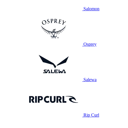
Salomon
Osprey
Salewa
Rip Curl