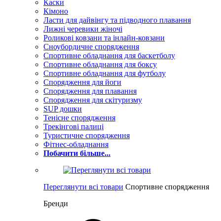
Каски
Кімоно
Ласти для дайвінгу та підводного плавання
Лижні черевики жіночі
Роликові ковзани та інлайн-ковзани
Сноубордичне спорядження
Спортивне обладнання для баскетболу
Спортивне обладнання для боксу
Спортивне обладнання для футболу
Спорядження для йоги
Спорядження для плавання
Спорядження для скітуризму
SUP дошки
Тенісне спорядження
Трекінгові палиці
Туристичне спорядження
Фітнес-обладнання
Побачити більше...
Переглянути всі товари
Спортивне спорядження
Бренди