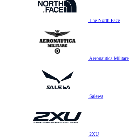
The North Face
Aeronautica Militare
Salewa
2XU