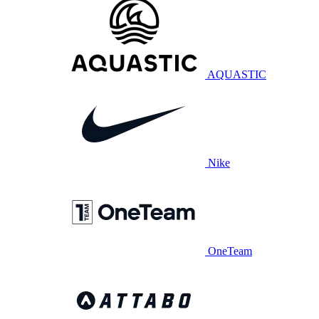
AQUASTIC
Nike
OneTeam