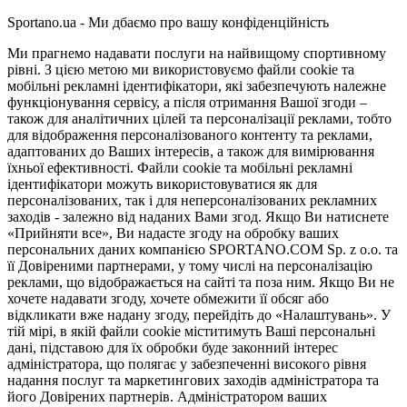
Sportano.ua - Ми дбаємо про вашу конфіденційність
Ми прагнемо надавати послуги на найвищому спортивному
рівні. З цією метою ми використовуємо файли cookie та
мобільні рекламні ідентифікатори, які забезпечують належне
функціонування сервісу, а після отримання Вашої згоди –
також для аналітичних цілей та персоналізації реклами, тобто
для відображення персоналізованого контенту та реклами,
адаптованих до Ваших інтересів, а також для вимірювання
їхньої ефективності. Файли cookie та мобільні рекламні
ідентифікатори можуть використовуватися як для
персоналізованих, так і для неперсоналізованих рекламних
заходів - залежно від наданих Вами згод. Якщо Ви натиснете
«Прийняти все», Ви надасте згоду на обробку ваших
персональних даних компанією SPORTANO.COM Sp. z o.o. та
її Довіреними партнерами, у тому числі на персоналізацію
реклами, що відображається на сайті та поза ним. Якщо Ви не
хочете надавати згоду, хочете обмежити її обсяг або
відкликати вже надану згоду, перейдіть до «Налаштувань». У
тій мірі, в якій файли cookie міститимуть Ваші персональні
дані, підставою для їх обробки буде законний інтерес
адміністратора, що полягає у забезпеченні високого рівня
надання послуг та маркетингових заходів адміністратора та
його Довірених партнерів. Адміністратором ваших