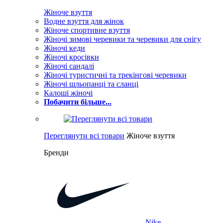
Жіноче взуття
Водне взуття для жінок
Жіноче спортивне взуття
Жіночі зимові черевики та черевики для снігу
Жіночі кеди
Жіночі кросівки
Жіночі сандалі
Жіночі туристичні та трекінгові черевики
Жіночі шльопанці та сланці
Калоші жіночі
Побачити більше...
Переглянути всі товари
Жіноче взуття
Бренди
Nike