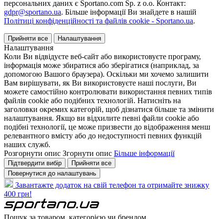
персональних даних є Sportano.com Sp. z o.o. Контакт:
gdpr@sportano.ua
. Більше інформації Ви знайдете в нашій
Політиці конфіденційності та файлів cookie - Sportano.ua
.
Прийняти все
Налаштування
Налаштування
Коли Ви відвідуєте веб-сайт або використовуєте програму,
інформація може збиратися або зберігатися (наприклад, за
допомогою Вашого браузера). Оскільки ми хочемо залишити
Вам вирішувати, як Ви використовуєте наші послуги, Ви
можете самостійно контролювати використання певних типів
файлів cookie або подібних технологій. Натисніть на
заголовки окремих категорій, щоб дізнатися більше та змінити
налаштування. Якщо ви відхилите певні файли cookie або
подібні технології, це може призвести до відображення менш
релевантного вмісту або до недоступності певних функцій
наших служб.
Розгорнути опис
Згорнути опис
Більше інформації
Підтвердити вибір
Прийняти все
Повернутися до налаштувань
Завантажте додаток на свій телефон та отримайте знижку
400 грн!
Пошук за товаром, категорією чи брендом