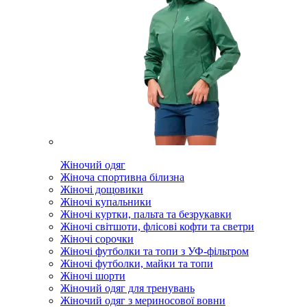
Жіночий одяг
Жіноча спортивна білизна
Жіночі дощовики
Жіночі купальники
Жіночі куртки, пальта та безрукавки
Жіночі світшоти, флісові кофти та светри
Жіночі сорочки
Жіночі футболки та топи з УФ-фільтром
Жіночі футболки, майки та топи
Жіночі шорти
Жіночий одяг для тренувань
Жіночий одяг з мериносової вовни