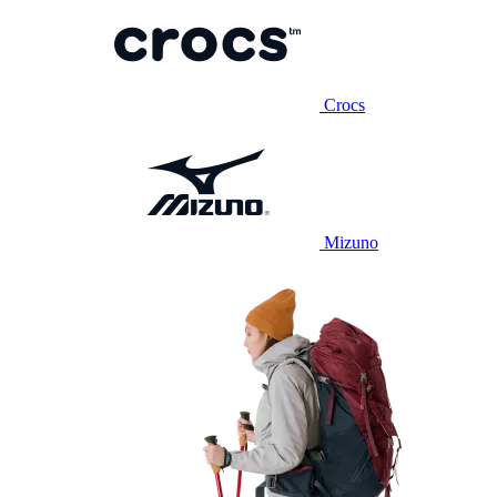
Crocs
Mizuno