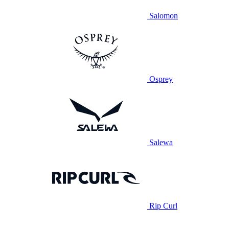
Salomon
Osprey
Salewa
Rip Curl