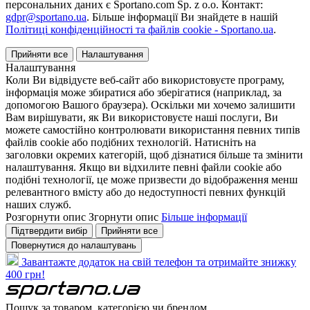
персональних даних є Sportano.com Sp. z o.o. Контакт:
gdpr@sportano.ua
. Більше інформації Ви знайдете в нашій
Політиці конфіденційності та файлів cookie - Sportano.ua
.
Прийняти все
Налаштування
Налаштування
Коли Ви відвідуєте веб-сайт або використовуєте програму,
інформація може збиратися або зберігатися (наприклад, за
допомогою Вашого браузера). Оскільки ми хочемо залишити
Вам вирішувати, як Ви використовуєте наші послуги, Ви
можете самостійно контролювати використання певних типів
файлів cookie або подібних технологій. Натисніть на
заголовки окремих категорій, щоб дізнатися більше та змінити
налаштування. Якщо ви відхилите певні файли cookie або
подібні технології, це може призвести до відображення менш
релевантного вмісту або до недоступності певних функцій
наших служб.
Розгорнути опис
Згорнути опис
Більше інформації
Підтвердити вибір
Прийняти все
Повернутися до налаштувань
Завантажте додаток на свій телефон та отримайте знижку
400 грн!
Пошук за товаром, категорією чи брендом