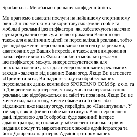
Sportano.ua - Ми дбаємо про вашу конфіденційність
Ми прагнемо надавати послуги на найвищому спортивному
рівні. З цією метою ми використовуємо файли cookie та
мобільні рекламні ідентифікатори, які забезпечують належне
функціонування сервісу, а після отримання Вашої згоди –
також для аналітичних цілей та персоналізації реклами, тобто
для відображення персоналізованого контенту та реклами,
адаптованих до Ваших інтересів, а також для вимірювання
їхньої ефективності. Файли cookie та мобільні рекламні
ідентифікатори можуть використовуватися як для
персоналізованих, так і для неперсоналізованих рекламних
заходів - залежно від наданих Вами згод. Якщо Ви натиснете
«Прийняти все», Ви надасте згоду на обробку ваших
персональних даних компанією SPORTANO.COM Sp. z o.o. та
її Довіреними партнерами, у тому числі на персоналізацію
реклами, що відображається на сайті та поза ним. Якщо Ви не
хочете надавати згоду, хочете обмежити її обсяг або
відкликати вже надану згоду, перейдіть до «Налаштувань». У
тій мірі, в якій файли cookie міститимуть Ваші персональні
дані, підставою для їх обробки буде законний інтерес
адміністратора, що полягає у забезпеченні високого рівня
надання послуг та маркетингових заходів адміністратора та
його Довірених партнерів. Адміністратором ваших