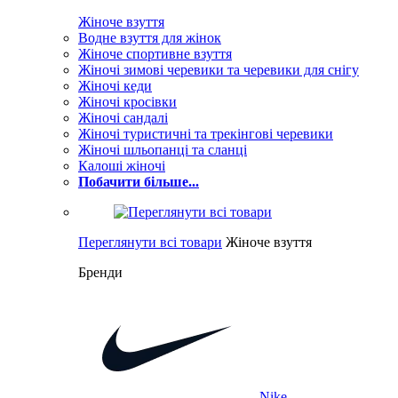
Жіноче взуття
Водне взуття для жінок
Жіноче спортивне взуття
Жіночі зимові черевики та черевики для снігу
Жіночі кеди
Жіночі кросівки
Жіночі сандалі
Жіночі туристичні та трекінгові черевики
Жіночі шльопанці та сланці
Калоші жіночі
Побачити більше...
Переглянути всі товари
Жіноче взуття
Бренди
Nike