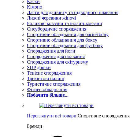
Каски
Кімоно
Ласти для дайвінгу та підводного плавання
Лижні черевики жіночі
Роликові ковзани та інлайн-ковзани
Сноубордичне спорядження
Спортивне обладнання для баскетболу
Спортивне обладнання для боксу
Спортивне обладнання для футболу
Спорядження для йоги
Спорядження для плавання
Спорядження для скітуризму
SUP дошки
Тенісне спорядження
Трекінгові палиці
Туристичне спорядження
Фітнес-обладнання
Побачити більше...
Переглянути всі товари
Спортивне спорядження
Бренди