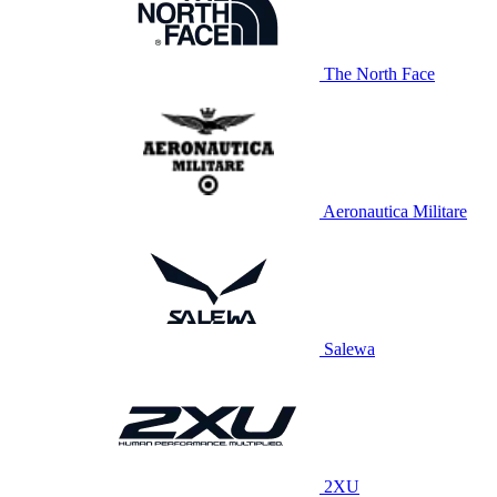
The North Face
Aeronautica Militare
Salewa
2XU