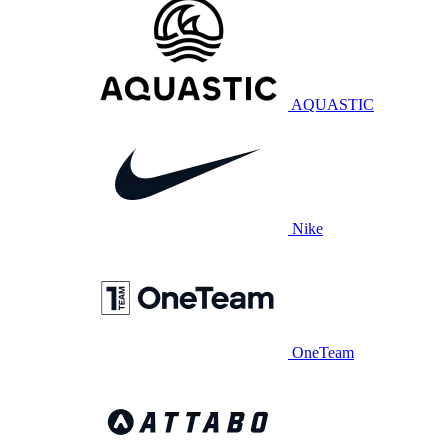
AQUASTIC
Nike
OneTeam