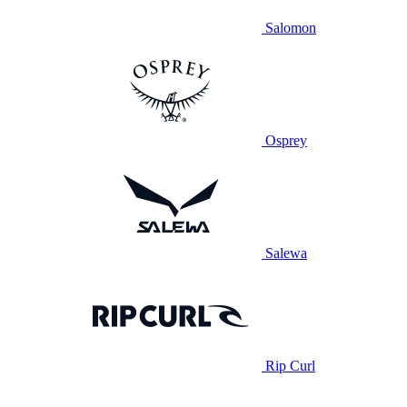
Salomon
Osprey
Salewa
Rip Curl