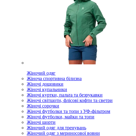
Жіночий одяг
Жіноча спортивна білизна
Жіночі дощовики
Жіночі купальники
Жіночі куртки, пальта та безрукавки
Жіночі світшоти, флісові кофти та светри
Жіночі сорочки
Жіночі футболки та топи з УФ-фільтром
Жіночі футболки, майки та топи
Жіночі шорти
Жіночий одяг для тренувань
Жіночий одяг з мериносової вовни