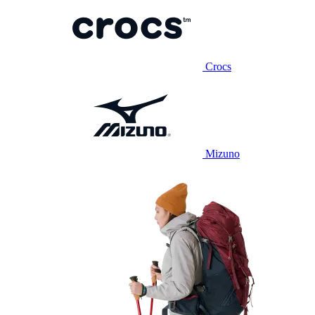
Crocs
Mizuno