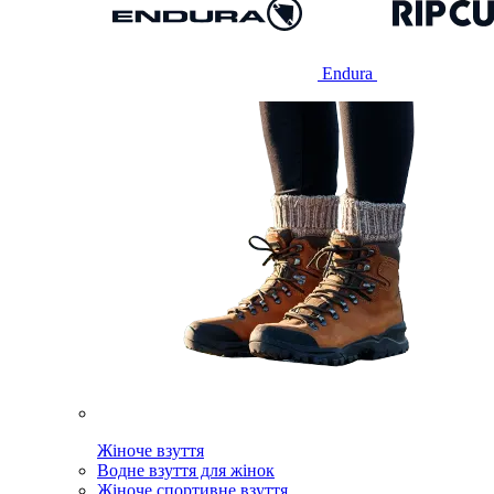
Endura
Жіноче взуття
Водне взуття для жінок
Жіноче спортивне взуття