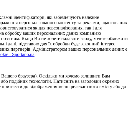
ламні ідентифікатори, які забезпечують належне
дображення персоналізованого контенту та реклами, адаптованих
ористовуватися як для персоналізованих, так і для
у на обробку ваших персональних даних компанією
 поза ним. Якщо Ви не хочете надавати згоду, хочете обмежити
ьні дані, підставою для їх обробки буде законний інтерес
ірених партнерів. Адміністратором ваших персональних даних є
kie - Sportano.ua
.
ою Вашого браузера). Оскільки ми хочемо залишити Вам
 або подібних технологій. Натисніть на заголовки окремих
же призвести до відображення менш релевантного вмісту або до