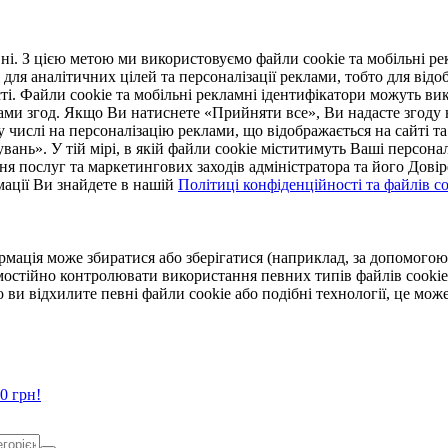
. З цією метою ми використовуємо файли cookie та мобільні рек
 для аналітичних цілей та персоналізації реклами, тобто для ві
ті. Файли cookie та мобільні рекламні ідентифікатори можуть вик
Вами згод. Якщо Ви натиснете «Прийняти все», Ви надасте згод
числі на персоналізацію реклами, що відображається на сайті та
увань». У тій мірі, в якій файли cookie міститимуть Ваші персонал
ння послуг та маркетингових заходів адміністратора та його Дов
мації Ви знайдете в нашій
Політиці конфіденційності та файлів coo
ормація може збиратися або зберігатися (наприклад, за допомог
мостійно контролювати використання певних типів файлів cookie
 ви відхилите певні файли cookie або подібні технології, це мо
0 грн!