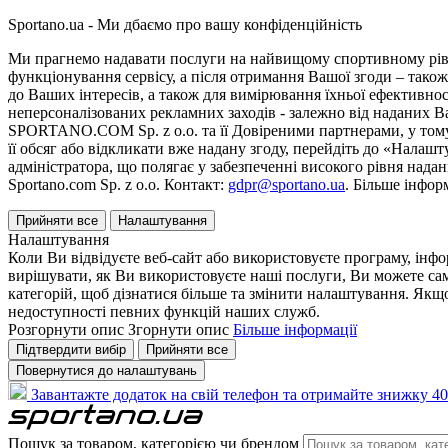
Sportano.ua - Ми дбаємо про вашу конфіденційність
Ми прагнемо надавати послуги на найвищому спортивному рівні
функціонування сервісу, а після отримання Вашої згоди – також
до Ваших інтересів, а також для вимірювання їхньої ефективнос
неперсоналізованих рекламних заходів - залежно від наданих 
SPORTANO.COM Sp. z o.o. та її Довіреними партнерами, у тому 
її обсяг або відкликати вже надану згоду, перейдіть до «Налашт
адміністратора, що полягає у забезпеченні високого рівня нада
Sportano.com Sp. z o.o. Контакт:
gdpr@sportano.ua
. Більше інфор
Прийняти все
Налаштування
Налаштування
Коли Ви відвідуєте веб-сайт або використовуєте програму, інф
вирішувати, як Ви використовуєте наші послуги, Ви можете са
категорій, щоб дізнатися більше та змінити налаштування. Якщо
недоступності певних функцій наших служб.
Розгорнути опис
Згорнути опис
Більше інформації
Підтвердити вибір
Прийняти все
Повернутися до налаштувань
Завантажте додаток на свій телефон та отримайте знижку 40
Пошук за товаром, категорією чи брендом