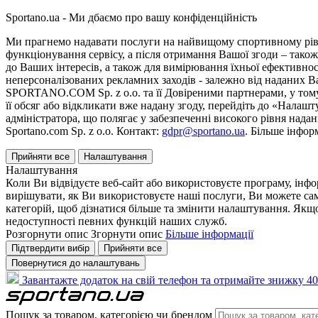
Sportano.ua - Ми дбаємо про вашу конфіденційність
Ми прагнемо надавати послуги на найвищому спортивному рівні
функціонування сервісу, а після отримання Вашої згоди – також
до Ваших інтересів, а також для вимірювання їхньої ефективнос
неперсоналізованих рекламних заходів - залежно від наданих 
SPORTANO.COM Sp. z o.o. та її Довіреними партнерами, у тому 
її обсяг або відкликати вже надану згоду, перейдіть до «Налашт
адміністратора, що полягає у забезпеченні високого рівня нада
Sportano.com Sp. z o.o. Контакт:
gdpr@sportano.ua
. Більше інфор
Прийняти все
Налаштування
Налаштування
Коли Ви відвідуєте веб-сайт або використовуєте програму, інф
вирішувати, як Ви використовуєте наші послуги, Ви можете са
категорій, щоб дізнатися більше та змінити налаштування. Якщо
недоступності певних функцій наших служб.
Розгорнути опис
Згорнути опис
Більше інформації
Підтвердити вибір
Прийняти все
Повернутися до налаштувань
Завантажте додаток на свій телефон та отримайте знижку 40
Пошук за товаром, категорією чи брендом