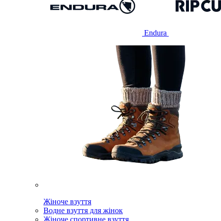
Endura
Жіноче взуття
Водне взуття для жінок
Жіноче спортивне взуття