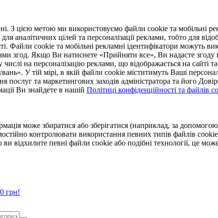
. З цією метою ми використовуємо файли cookie та мобільні рек
 для аналітичних цілей та персоналізації реклами, тобто для ві
ті. Файли cookie та мобільні рекламні ідентифікатори можуть вик
Вами згод. Якщо Ви натиснете «Прийняти все», Ви надасте згод
числі на персоналізацію реклами, що відображається на сайті та
увань». У тій мірі, в якій файли cookie міститимуть Ваші персонал
ння послуг та маркетингових заходів адміністратора та його Дов
мації Ви знайдете в нашій
Політиці конфіденційності та файлів coo
ормація може збиратися або зберігатися (наприклад, за допомог
мостійно контролювати використання певних типів файлів cookie
 ви відхилите певні файли cookie або подібні технології, це мо
0 грн!