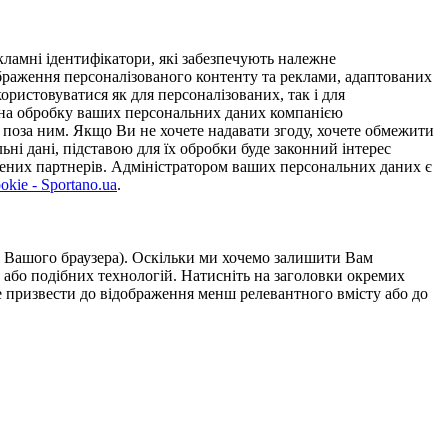
ламні ідентифікатори, які забезпечують належне
дображення персоналізованого контенту та реклами, адаптованих
ористовуватися як для персоналізованих, так і для
у на обробку ваших персональних даних компанією
 поза ним. Якщо Ви не хочете надавати згоду, хочете обмежити
ьні дані, підставою для їх обробки буде законний інтерес
ірених партнерів. Адміністратором ваших персональних даних є
kie - Sportano.ua
.
ою Вашого браузера). Оскільки ми хочемо залишити Вам
 або подібних технологій. Натисніть на заголовки окремих
же призвести до відображення менш релевантного вмісту або до