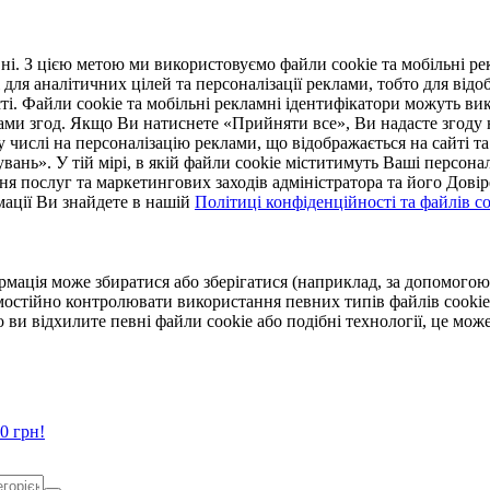
. З цією метою ми використовуємо файли cookie та мобільні рек
 для аналітичних цілей та персоналізації реклами, тобто для ві
ті. Файли cookie та мобільні рекламні ідентифікатори можуть вик
Вами згод. Якщо Ви натиснете «Прийняти все», Ви надасте згод
числі на персоналізацію реклами, що відображається на сайті та
увань». У тій мірі, в якій файли cookie міститимуть Ваші персонал
ння послуг та маркетингових заходів адміністратора та його Дов
мації Ви знайдете в нашій
Політиці конфіденційності та файлів coo
ормація може збиратися або зберігатися (наприклад, за допомог
мостійно контролювати використання певних типів файлів cookie
 ви відхилите певні файли cookie або подібні технології, це мо
0 грн!