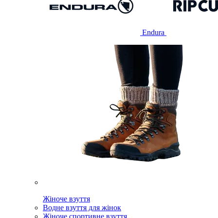
Endura
Жіноче взуття
Водне взуття для жінок
Жіноче спортивне взуття