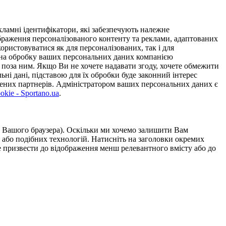
ламні ідентифікатори, які забезпечують належне
дображення персоналізованого контенту та реклами, адаптованих
ористовуватися як для персоналізованих, так і для
у на обробку ваших персональних даних компанією
 поза ним. Якщо Ви не хочете надавати згоду, хочете обмежити
ьні дані, підставою для їх обробки буде законний інтерес
ірених партнерів. Адміністратором ваших персональних даних є
kie - Sportano.ua
.
ою Вашого браузера). Оскільки ми хочемо залишити Вам
 або подібних технологій. Натисніть на заголовки окремих
же призвести до відображення менш релевантного вмісту або до