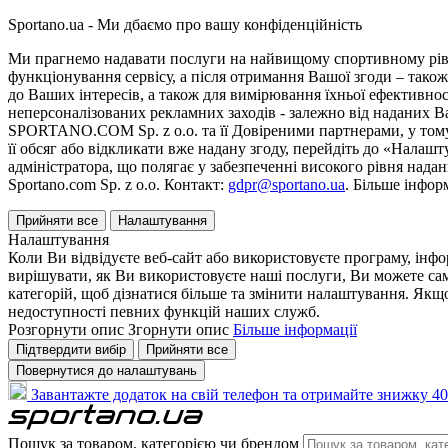
Sportano.ua - Ми дбаємо про вашу конфіденційність
Ми прагнемо надавати послуги на найвищому спортивному рівні
функціонування сервісу, а після отримання Вашої згоди – також
до Ваших інтересів, а також для вимірювання їхньої ефективнос
неперсоналізованих рекламних заходів - залежно від наданих 
SPORTANO.COM Sp. z o.o. та її Довіреними партнерами, у тому 
її обсяг або відкликати вже надану згоду, перейдіть до «Налашт
адміністратора, що полягає у забезпеченні високого рівня нада
Sportano.com Sp. z o.o. Контакт:
gdpr@sportano.ua
. Більше інфор
Прийняти все
Налаштування
Налаштування
Коли Ви відвідуєте веб-сайт або використовуєте програму, інф
вирішувати, як Ви використовуєте наші послуги, Ви можете са
категорій, щоб дізнатися більше та змінити налаштування. Якщо
недоступності певних функцій наших служб.
Розгорнути опис
Згорнути опис
Більше інформації
Підтвердити вибір
Прийняти все
Повернутися до налаштувань
Завантажте додаток на свій телефон та отримайте знижку 40
Пошук за товаром, категорією чи брендом