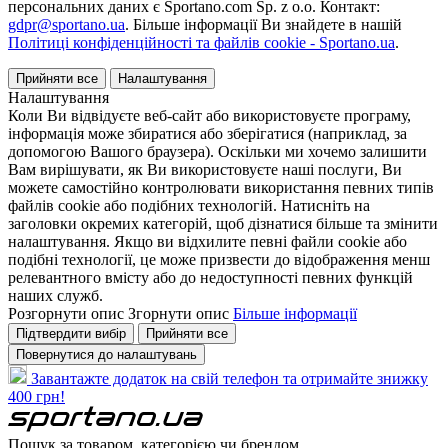
персональних даних є Sportano.com Sp. z o.o. Контакт:
gdpr@sportano.ua
. Більше інформації Ви знайдете в нашій
Політиці конфіденційності та файлів cookie - Sportano.ua
.
Прийняти все
Налаштування
Налаштування
Коли Ви відвідуєте веб-сайт або використовуєте програму,
інформація може збиратися або зберігатися (наприклад, за
допомогою Вашого браузера). Оскільки ми хочемо залишити
Вам вирішувати, як Ви використовуєте наші послуги, Ви
можете самостійно контролювати використання певних типів
файлів cookie або подібних технологій. Натисніть на
заголовки окремих категорій, щоб дізнатися більше та змінити
налаштування. Якщо ви відхилите певні файли cookie або
подібні технології, це може призвести до відображення менш
релевантного вмісту або до недоступності певних функцій
наших служб.
Розгорнути опис
Згорнути опис
Більше інформації
Підтвердити вибір
Прийняти все
Повернутися до налаштувань
Завантажте додаток на свій телефон та отримайте знижку
400 грн!
Пошук за товаром, категорією чи брендом