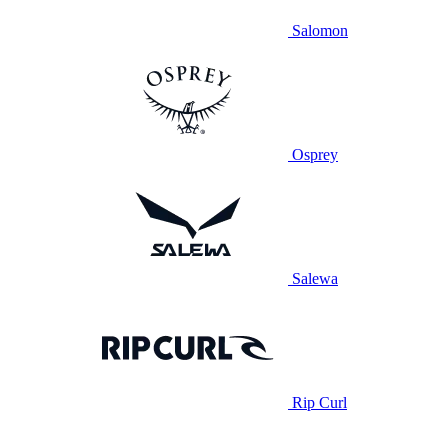
Salomon
Osprey
Salewa
Rip Curl