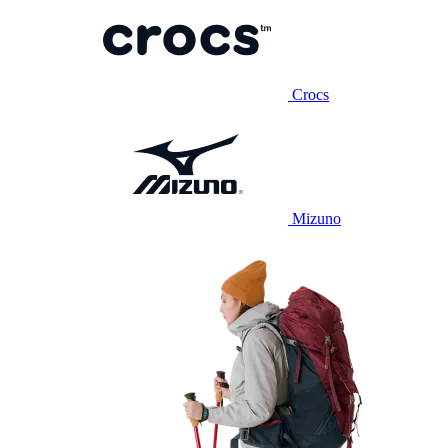
Crocs
Mizuno