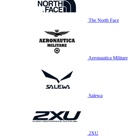
The North Face
Aeronautica Militare
Salewa
2XU