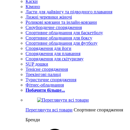
Каски
Кімоно
Ласти для дайвінгу та підводного плавання
Лижні черевики жіночі
Роликові ковзани та інлайн-ковзани
Сноубордичне спорядження
Спортивне обладнання для баскетболу
Спортивне обладнання для боксу
Спортивне обладнання для футболу
Спорядження для йоги
Спорядження для плавання
Спорядження для скітуризму
SUP дошки
Тенісне спорядження
Трекінгові палиці
Туристичне спорядження
Фітнес-обладнання
Побачити більше...
Переглянути всі товари
Спортивне спорядження
Бренди