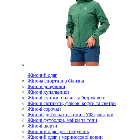
Жіночий одяг
Жіноча спортивна білизна
Жіночі дощовики
Жіночі купальники
Жіночі куртки, пальта та безрукавки
Жіночі світшоти, флісові кофти та светри
Жіночі сорочки
Жіночі футболки та топи з УФ-фільтром
Жіночі футболки, майки та топи
Жіночі шорти
Жіночий одяг для тренувань
Жіночий одяг з мериносової вовни