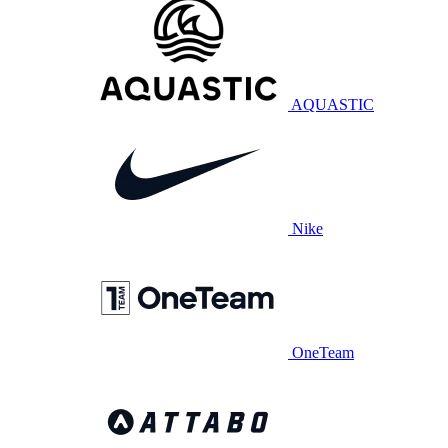
AQUASTIC
Nike
OneTeam