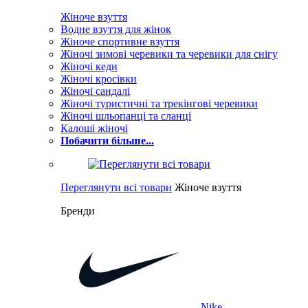
Жіноче взуття
Водне взуття для жінок
Жіноче спортивне взуття
Жіночі зимові черевики та черевики для снігу
Жіночі кеди
Жіночі кросівки
Жіночі сандалі
Жіночі туристичні та трекінгові черевики
Жіночі шльопанці та сланці
Калоші жіночі
Побачити більше...
Переглянути всі товари
Жіноче взуття
Бренди
Nike