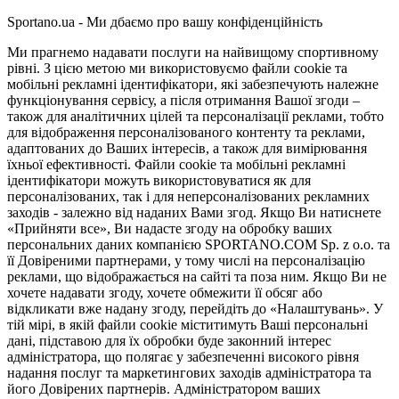
Sportano.ua - Ми дбаємо про вашу конфіденційність
Ми прагнемо надавати послуги на найвищому спортивному
рівні. З цією метою ми використовуємо файли cookie та
мобільні рекламні ідентифікатори, які забезпечують належне
функціонування сервісу, а після отримання Вашої згоди –
також для аналітичних цілей та персоналізації реклами, тобто
для відображення персоналізованого контенту та реклами,
адаптованих до Ваших інтересів, а також для вимірювання
їхньої ефективності. Файли cookie та мобільні рекламні
ідентифікатори можуть використовуватися як для
персоналізованих, так і для неперсоналізованих рекламних
заходів - залежно від наданих Вами згод. Якщо Ви натиснете
«Прийняти все», Ви надасте згоду на обробку ваших
персональних даних компанією SPORTANO.COM Sp. z o.o. та
її Довіреними партнерами, у тому числі на персоналізацію
реклами, що відображається на сайті та поза ним. Якщо Ви не
хочете надавати згоду, хочете обмежити її обсяг або
відкликати вже надану згоду, перейдіть до «Налаштувань». У
тій мірі, в якій файли cookie міститимуть Ваші персональні
дані, підставою для їх обробки буде законний інтерес
адміністратора, що полягає у забезпеченні високого рівня
надання послуг та маркетингових заходів адміністратора та
його Довірених партнерів. Адміністратором ваших