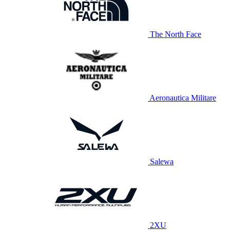
The North Face
Aeronautica Militare
Salewa
2XU