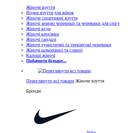
Жіноче взуття
Водне взуття для жінок
Жіноче спортивне взуття
Жіночі зимові черевики та черевики для снігу
Жіночі кеди
Жіночі кросівки
Жіночі сандалі
Жіночі туристичні та трекінгові черевики
Жіночі шльопанці та сланці
Калоші жіночі
Побачити більше...
Переглянути всі товари
Жіноче взуття
Бренди
Nike