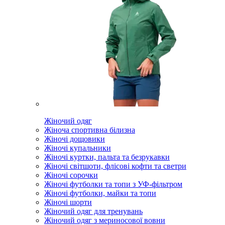
Жіночий одяг
Жіноча спортивна білизна
Жіночі дощовики
Жіночі купальники
Жіночі куртки, пальта та безрукавки
Жіночі світшоти, флісові кофти та светри
Жіночі сорочки
Жіночі футболки та топи з УФ-фільтром
Жіночі футболки, майки та топи
Жіночі шорти
Жіночий одяг для тренувань
Жіночий одяг з мериносової вовни