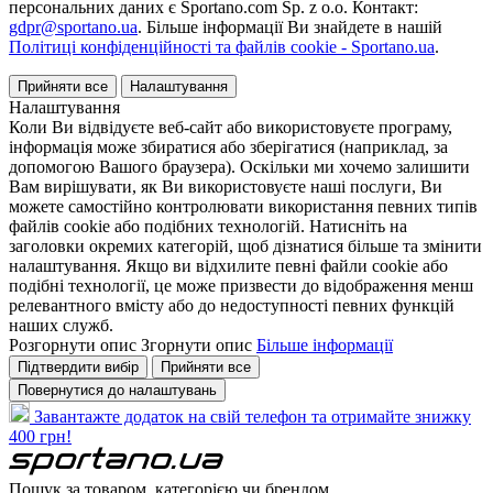
персональних даних є Sportano.com Sp. z o.o. Контакт:
gdpr@sportano.ua
. Більше інформації Ви знайдете в нашій
Політиці конфіденційності та файлів cookie - Sportano.ua
.
Прийняти все
Налаштування
Налаштування
Коли Ви відвідуєте веб-сайт або використовуєте програму,
інформація може збиратися або зберігатися (наприклад, за
допомогою Вашого браузера). Оскільки ми хочемо залишити
Вам вирішувати, як Ви використовуєте наші послуги, Ви
можете самостійно контролювати використання певних типів
файлів cookie або подібних технологій. Натисніть на
заголовки окремих категорій, щоб дізнатися більше та змінити
налаштування. Якщо ви відхилите певні файли cookie або
подібні технології, це може призвести до відображення менш
релевантного вмісту або до недоступності певних функцій
наших служб.
Розгорнути опис
Згорнути опис
Більше інформації
Підтвердити вибір
Прийняти все
Повернутися до налаштувань
Завантажте додаток на свій телефон та отримайте знижку
400 грн!
Пошук за товаром, категорією чи брендом