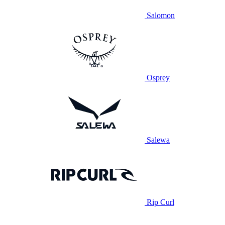
Salomon
Osprey
Salewa
Rip Curl