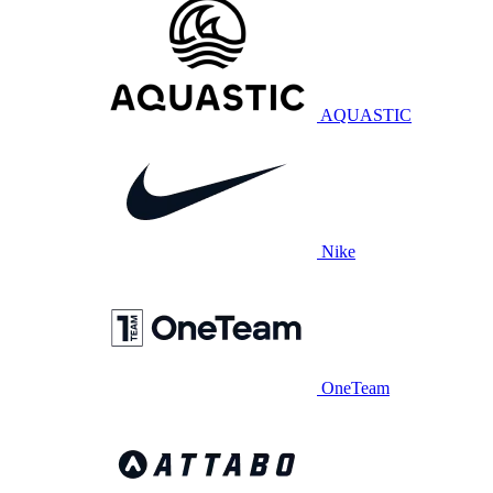
AQUASTIC
Nike
OneTeam