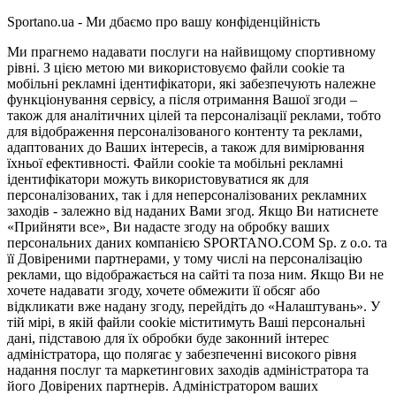
Sportano.ua - Ми дбаємо про вашу конфіденційність
Ми прагнемо надавати послуги на найвищому спортивному
рівні. З цією метою ми використовуємо файли cookie та
мобільні рекламні ідентифікатори, які забезпечують належне
функціонування сервісу, а після отримання Вашої згоди –
також для аналітичних цілей та персоналізації реклами, тобто
для відображення персоналізованого контенту та реклами,
адаптованих до Ваших інтересів, а також для вимірювання
їхньої ефективності. Файли cookie та мобільні рекламні
ідентифікатори можуть використовуватися як для
персоналізованих, так і для неперсоналізованих рекламних
заходів - залежно від наданих Вами згод. Якщо Ви натиснете
«Прийняти все», Ви надасте згоду на обробку ваших
персональних даних компанією SPORTANO.COM Sp. z o.o. та
її Довіреними партнерами, у тому числі на персоналізацію
реклами, що відображається на сайті та поза ним. Якщо Ви не
хочете надавати згоду, хочете обмежити її обсяг або
відкликати вже надану згоду, перейдіть до «Налаштувань». У
тій мірі, в якій файли cookie міститимуть Ваші персональні
дані, підставою для їх обробки буде законний інтерес
адміністратора, що полягає у забезпеченні високого рівня
надання послуг та маркетингових заходів адміністратора та
його Довірених партнерів. Адміністратором ваших