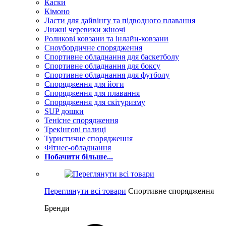
Каски
Кімоно
Ласти для дайвінгу та підводного плавання
Лижні черевики жіночі
Роликові ковзани та інлайн-ковзани
Сноубордичне спорядження
Спортивне обладнання для баскетболу
Спортивне обладнання для боксу
Спортивне обладнання для футболу
Спорядження для йоги
Спорядження для плавання
Спорядження для скітуризму
SUP дошки
Тенісне спорядження
Трекінгові палиці
Туристичне спорядження
Фітнес-обладнання
Побачити більше...
Переглянути всі товари
Спортивне спорядження
Бренди