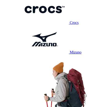
Crocs
Mizuno