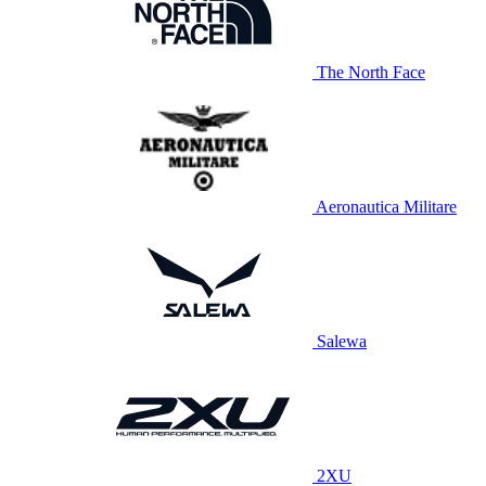
The North Face
Aeronautica Militare
Salewa
2XU