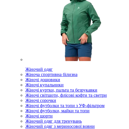
Жіночий одяг
Жіноча спортивна білизна
Жіночі дощовики
Жіночі купальники
Жіночі куртки, пальта та безрукавки
Жіночі світшоти, флісові кофти та светри
Жіночі сорочки
Жіночі футболки та топи з УФ-фільтром
Жіночі футболки, майки та топи
Жіночі шорти
Жіночий одяг для тренувань
Жіночий одяг з мериносової вовни