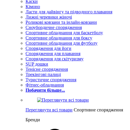
Каски
Кімоно
Ласти для дайвінгу та підводного плавання
Лижні черевики жіночі
Роликові ковзани та інлайн-ковзани
Сноубордичне спорядження
Спортивне обладнання для баскетболу
Спортивне обладнання для боксу
Спортивне обладнання для футболу
Спорядження для йоги
Спорядження для плавання
Спорядження для скітуризму
SUP дошки
Тенісне спорядження
Трекінгові палиці
Туристичне спорядження
Фітнес-обладнання
Побачити більше...
Переглянути всі товари
Спортивне спорядження
Бренди