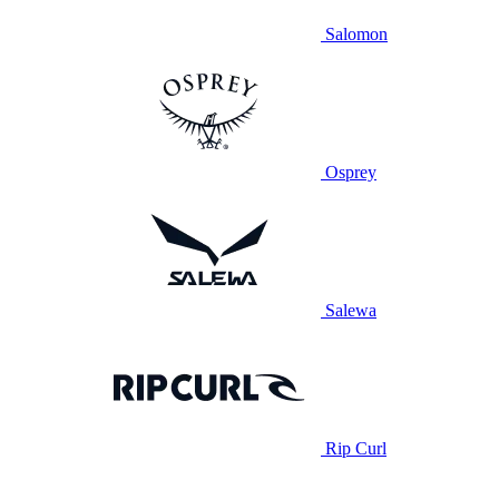
Salomon
Osprey
Salewa
Rip Curl