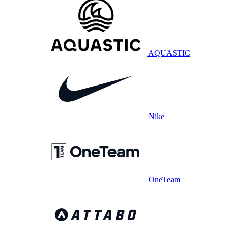
AQUASTIC
Nike
OneTeam