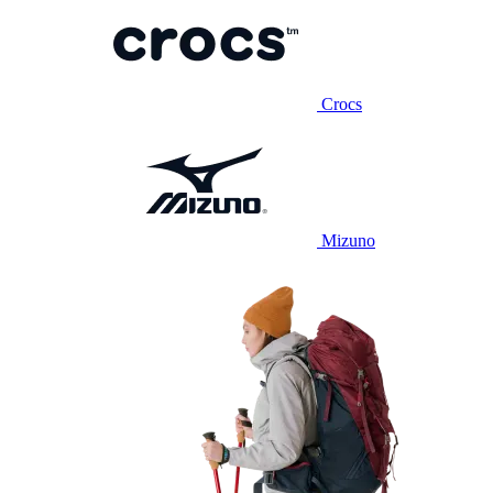
Crocs
Mizuno