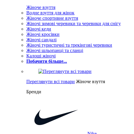
Жіноче взуття
Водне взуття для жінок
Жіноче спортивне взуття
Жіночі зимові черевики та черевики для снігу
Жіночі кеди
Жіночі кросівки
Жіночі сандалі
Жіночі туристичні та трекінгові черевики
Жіночі шльопанці та сланці
Калоші жіночі
Побачити більше...
Переглянути всі товари
Жіноче взуття
Бренди
Nike