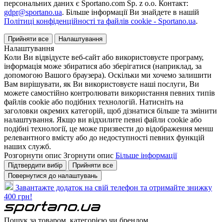
персональних даних є Sportano.com Sp. z o.o. Контакт:
gdpr@sportano.ua
. Більше інформації Ви знайдете в нашій
Політиці конфіденційності та файлів cookie - Sportano.ua
.
Прийняти все
Налаштування
Налаштування
Коли Ви відвідуєте веб-сайт або використовуєте програму,
інформація може збиратися або зберігатися (наприклад, за
допомогою Вашого браузера). Оскільки ми хочемо залишити
Вам вирішувати, як Ви використовуєте наші послуги, Ви
можете самостійно контролювати використання певних типів
файлів cookie або подібних технологій. Натисніть на
заголовки окремих категорій, щоб дізнатися більше та змінити
налаштування. Якщо ви відхилите певні файли cookie або
подібні технології, це може призвести до відображення менш
релевантного вмісту або до недоступності певних функцій
наших служб.
Розгорнути опис
Згорнути опис
Більше інформації
Підтвердити вибір
Прийняти все
Повернутися до налаштувань
Завантажте додаток на свій телефон та отримайте знижку
400 грн!
Пошук за товаром, категорією чи брендом