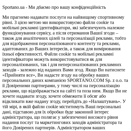
Sportano.ua - Ми дбаємо про вашу конфіденційність
Ми прагнемо надавати послуги на найвищому спортивному
рівні. З цією метою ми використовуємо файли cookie та
мобільні рекламні ідентифікатори, які забезпечують належне
функціонування сервісу, а після отримання Вашої згоди –
також для аналітичних цілей та персоналізації реклами, тобто
для відображення персоналізованого контенту та реклами,
адаптованих до Ваших інтересів, а також для вимірювання
їхньої ефективності. Файли cookie та мобільні рекламні
ідентифікатори можуть використовуватися як для
персоналізованих, так і для неперсоналізованих рекламних
заходів - залежно від наданих Вами згод. Якщо Ви натиснете
«Прийняти все», Ви надасте згоду на обробку ваших
персональних даних компанією SPORTANO.COM Sp. z o.o. та
її Довіреними партнерами, у тому числі на персоналізацію
реклами, що відображається на сайті та поза ним. Якщо Ви не
хочете надавати згоду, хочете обмежити її обсяг або
відкликати вже надану згоду, перейдіть до «Налаштувань». У
тій мірі, в якій файли cookie міститимуть Ваші персональні
дані, підставою для їх обробки буде законний інтерес
адміністратора, що полягає у забезпеченні високого рівня
надання послуг та маркетингових заходів адміністратора та
його Довірених партнерів. Адміністратором ваших