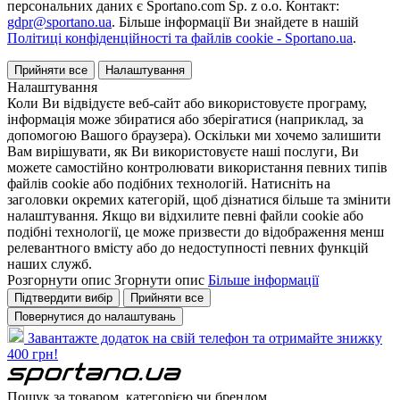
персональних даних є Sportano.com Sp. z o.o. Контакт:
gdpr@sportano.ua
. Більше інформації Ви знайдете в нашій
Політиці конфіденційності та файлів cookie - Sportano.ua
.
Прийняти все
Налаштування
Налаштування
Коли Ви відвідуєте веб-сайт або використовуєте програму,
інформація може збиратися або зберігатися (наприклад, за
допомогою Вашого браузера). Оскільки ми хочемо залишити
Вам вирішувати, як Ви використовуєте наші послуги, Ви
можете самостійно контролювати використання певних типів
файлів cookie або подібних технологій. Натисніть на
заголовки окремих категорій, щоб дізнатися більше та змінити
налаштування. Якщо ви відхилите певні файли cookie або
подібні технології, це може призвести до відображення менш
релевантного вмісту або до недоступності певних функцій
наших служб.
Розгорнути опис
Згорнути опис
Більше інформації
Підтвердити вибір
Прийняти все
Повернутися до налаштувань
Завантажте додаток на свій телефон та отримайте знижку
400 грн!
Пошук за товаром, категорією чи брендом