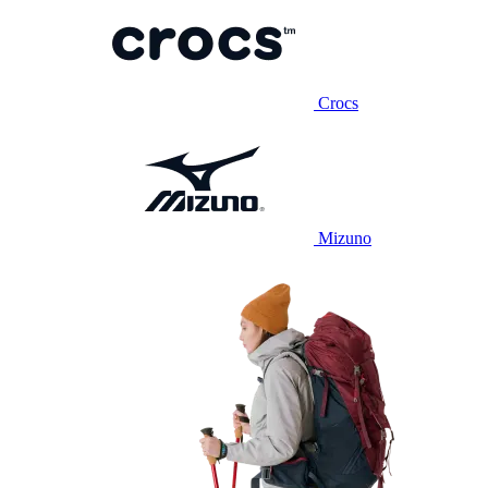
Crocs
Mizuno