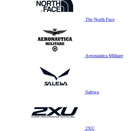
The North Face
Aeronautica Militare
Salewa
2XU