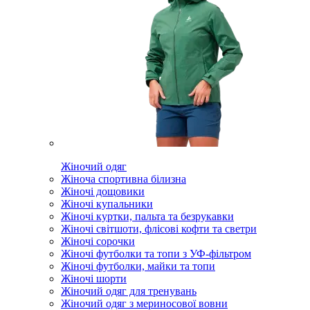
Жіночий одяг
Жіноча спортивна білизна
Жіночі дощовики
Жіночі купальники
Жіночі куртки, пальта та безрукавки
Жіночі світшоти, флісові кофти та светри
Жіночі сорочки
Жіночі футболки та топи з УФ-фільтром
Жіночі футболки, майки та топи
Жіночі шорти
Жіночий одяг для тренувань
Жіночий одяг з мериносової вовни