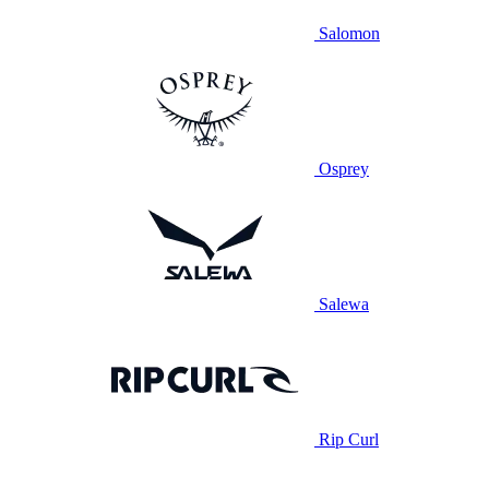
Salomon
Osprey
Salewa
Rip Curl