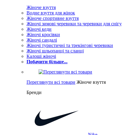
Жіноче взуття
Водне взуття для жінок
Жіноче спортивне взуття
Жіночі зимові черевики та черевики для снігу
Жіночі кеди
Жіночі кросівки
Жіночі сандалі
Жіночі туристичні та трекінгові черевики
Жіночі шльопанці та сланці
Калоші жіночі
Побачити більше...
Переглянути всі товари
Жіноче взуття
Бренди
Nike