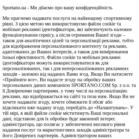
Sportano.ua - Ми дбаємо про вашу конфіденційність
Ми прагнемо надавати послуги на найвищому спортивному
рівні. З цією метою ми використовуємо файли cookie та
мобільні рекламні ідентифікатори, які забезпечують належне
функціонування сервісу, а після отримання Вашої згоди –
також для аналітичних цілей та персоналізації реклами, тобто
для відображення персоналізованого контенту та реклами,
адаптованих до Ваших інтересів, а також для вимірювання
їхньої ефективності. Файли cookie та мобільні рекламні
ідентифікатори можуть використовуватися як для
персоналізованих, так і для неперсоналізованих рекламних
заходів - залежно від наданих Вами згод. Якщо Ви натиснете
«Прийняти все», Ви надасте згоду на обробку ваших
персональних даних компанією SPORTANO.COM Sp. z o.o. та
її Довіреними партнерами, у тому числі на персоналізацію
реклами, що відображається на сайті та поза ним. Якщо Ви не
хочете надавати згоду, хочете обмежити її обсяг або
відкликати вже надану згоду, перейдіть до «Налаштувань». У
тій мірі, в якій файли cookie міститимуть Ваші персональні
дані, підставою для їх обробки буде законний інтерес
адміністратора, що полягає у забезпеченні високого рівня
надання послуг та маркетингових заходів адміністратора та
його Довірених партнерів. Адміністратором ваших