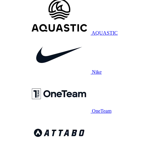
AQUASTIC
Nike
OneTeam