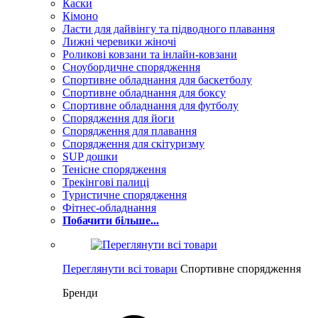
Каски
Кімоно
Ласти для дайвінгу та підводного плавання
Лижні черевики жіночі
Роликові ковзани та інлайн-ковзани
Сноубордичне спорядження
Спортивне обладнання для баскетболу
Спортивне обладнання для боксу
Спортивне обладнання для футболу
Спорядження для йоги
Спорядження для плавання
Спорядження для скітуризму
SUP дошки
Тенісне спорядження
Трекінгові палиці
Туристичне спорядження
Фітнес-обладнання
Побачити більше...
Переглянути всі товари
Спортивне спорядження
Бренди