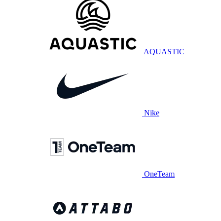
AQUASTIC
Nike
OneTeam