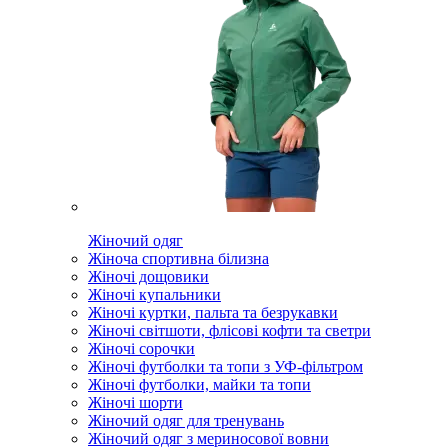
Жіночий одяг
Жіноча спортивна білизна
Жіночі дощовики
Жіночі купальники
Жіночі куртки, пальта та безрукавки
Жіночі світшоти, флісові кофти та светри
Жіночі сорочки
Жіночі футболки та топи з УФ-фільтром
Жіночі футболки, майки та топи
Жіночі шорти
Жіночий одяг для тренувань
Жіночий одяг з мериносової вовни