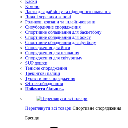
Каски
Кімоно
Ласти для дайвінгу та підводного плавання
Лижні черевики жіночі
Роликові ковзани та інлайн-ковзани
Сноубордичне спорядження
Спортивне обладнання для баскетболу
Спортивне обладнання для боксу
Спортивне обладнання для футболу
Спорядження для йоги
Спорядження для плавання
Спорядження для скітуризму
SUP дошки
Тенісне спорядження
Трекінгові палиці
Туристичне спорядження
Фітнес-обладнання
Побачити більше...
Переглянути всі товари
Спортивне спорядження
Бренди