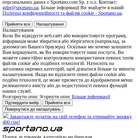
персональних даних є Sportano.com Sp. z o.o. Контакт:
gdpr@sportano.ua
. Більше інформації Ви знайдете в нашій
Політиці конфіденційності та файлів cookie - Sportano.ua
.
Прийняти все
Налаштування
Налаштування
Коли Ви відвідуєте веб-сайт або використовуєте програму,
інформація може збиратися або зберігатися (наприклад, за
допомогою Вашого браузера). Оскільки ми хочемо залишити
Вам вирішувати, як Ви використовуєте наші послуги, Ви
можете самостійно контролювати використання певних типів
файлів cookie або подібних технологій. Натисніть на
заголовки окремих категорій, щоб дізнатися більше та змінити
налаштування. Якщо ви відхилите певні файли cookie або
подібні технології, це може призвести до відображення менш
релевантного вмісту або до недоступності певних функцій
наших служб.
Розгорнути опис
Згорнути опис
Більше інформації
Підтвердити вибір
Прийняти все
Повернутися до налаштувань
Завантажте додаток на свій телефон та отримайте знижку
400 грн!
Пошук за товаром, категорією чи брендом