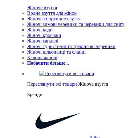
Жіноче взуття
Водне взуття для жінок
Жіноче спортивне взуття
Жіночі зимові черевики та черевики для снігу
Жіночі кеди
Жіночі кросівки
Жіночі сандалі
Жіночі туристичні та трекінгові черевики
Жіночі шльопанці та сланці
Калоші жіночі
Побачити більше...
Переглянути всі товари
Жіноче взуття
Бренди
Nike