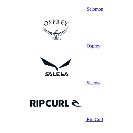
Salomon
Osprey
Salewa
Rip Curl