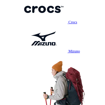
Crocs
Mizuno