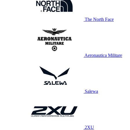
The North Face
Aeronautica Militare
Salewa
2XU