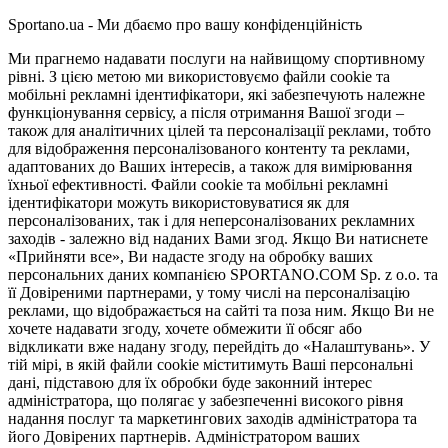
Sportano.ua - Ми дбаємо про вашу конфіденційність
Ми прагнемо надавати послуги на найвищому спортивному
рівні. З цією метою ми використовуємо файли cookie та
мобільні рекламні ідентифікатори, які забезпечують належне
функціонування сервісу, а після отримання Вашої згоди –
також для аналітичних цілей та персоналізації реклами, тобто
для відображення персоналізованого контенту та реклами,
адаптованих до Ваших інтересів, а також для вимірювання
їхньої ефективності. Файли cookie та мобільні рекламні
ідентифікатори можуть використовуватися як для
персоналізованих, так і для неперсоналізованих рекламних
заходів - залежно від наданих Вами згод. Якщо Ви натиснете
«Прийняти все», Ви надасте згоду на обробку ваших
персональних даних компанією SPORTANO.COM Sp. z o.o. та
її Довіреними партнерами, у тому числі на персоналізацію
реклами, що відображається на сайті та поза ним. Якщо Ви не
хочете надавати згоду, хочете обмежити її обсяг або
відкликати вже надану згоду, перейдіть до «Налаштувань». У
тій мірі, в якій файли cookie міститимуть Ваші персональні
дані, підставою для їх обробки буде законний інтерес
адміністратора, що полягає у забезпеченні високого рівня
надання послуг та маркетингових заходів адміністратора та
його Довірених партнерів. Адміністратором ваших