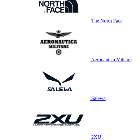
The North Face
Aeronautica Militare
Salewa
2XU