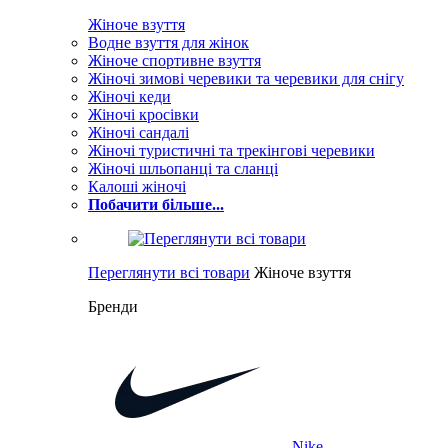
Жіноче взуття
Водне взуття для жінок
Жіноче спортивне взуття
Жіночі зимові черевики та черевики для снігу
Жіночі кеди
Жіночі кросівки
Жіночі сандалі
Жіночі туристичні та трекінгові черевики
Жіночі шльопанці та сланці
Калоші жіночі
Побачити більше...
Переглянути всі товари
Жіноче взуття
Бренди
Nike