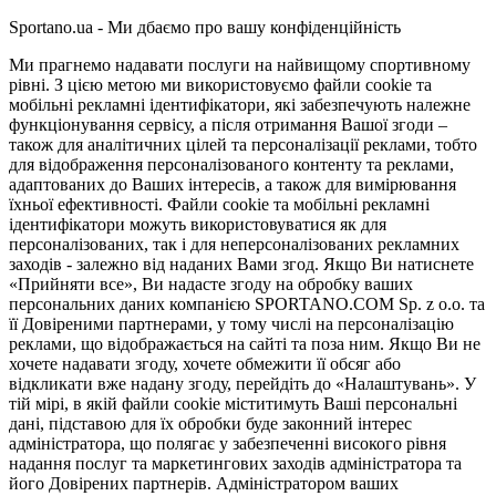
Sportano.ua - Ми дбаємо про вашу конфіденційність
Ми прагнемо надавати послуги на найвищому спортивному
рівні. З цією метою ми використовуємо файли cookie та
мобільні рекламні ідентифікатори, які забезпечують належне
функціонування сервісу, а після отримання Вашої згоди –
також для аналітичних цілей та персоналізації реклами, тобто
для відображення персоналізованого контенту та реклами,
адаптованих до Ваших інтересів, а також для вимірювання
їхньої ефективності. Файли cookie та мобільні рекламні
ідентифікатори можуть використовуватися як для
персоналізованих, так і для неперсоналізованих рекламних
заходів - залежно від наданих Вами згод. Якщо Ви натиснете
«Прийняти все», Ви надасте згоду на обробку ваших
персональних даних компанією SPORTANO.COM Sp. z o.o. та
її Довіреними партнерами, у тому числі на персоналізацію
реклами, що відображається на сайті та поза ним. Якщо Ви не
хочете надавати згоду, хочете обмежити її обсяг або
відкликати вже надану згоду, перейдіть до «Налаштувань». У
тій мірі, в якій файли cookie міститимуть Ваші персональні
дані, підставою для їх обробки буде законний інтерес
адміністратора, що полягає у забезпеченні високого рівня
надання послуг та маркетингових заходів адміністратора та
його Довірених партнерів. Адміністратором ваших