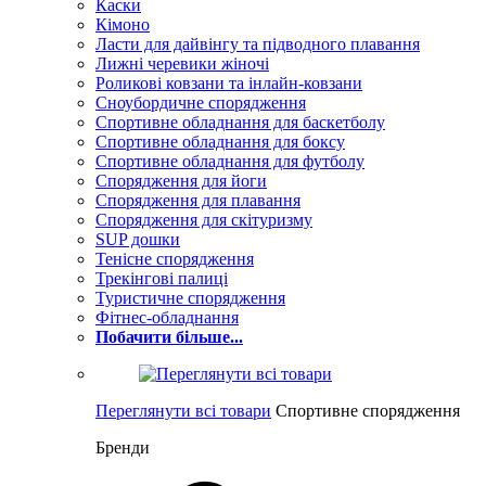
Каски
Кімоно
Ласти для дайвінгу та підводного плавання
Лижні черевики жіночі
Роликові ковзани та інлайн-ковзани
Сноубордичне спорядження
Спортивне обладнання для баскетболу
Спортивне обладнання для боксу
Спортивне обладнання для футболу
Спорядження для йоги
Спорядження для плавання
Спорядження для скітуризму
SUP дошки
Тенісне спорядження
Трекінгові палиці
Туристичне спорядження
Фітнес-обладнання
Побачити більше...
Переглянути всі товари
Спортивне спорядження
Бренди