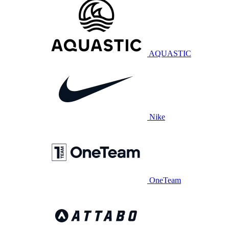
AQUASTIC
Nike
OneTeam