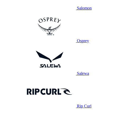
Salomon
Osprey
Salewa
Rip Curl