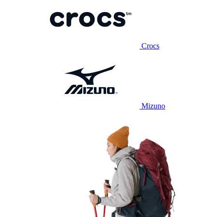
Crocs
Mizuno