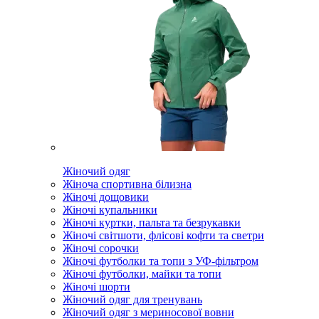
Жіночий одяг
Жіноча спортивна білизна
Жіночі дощовики
Жіночі купальники
Жіночі куртки, пальта та безрукавки
Жіночі світшоти, флісові кофти та светри
Жіночі сорочки
Жіночі футболки та топи з УФ-фільтром
Жіночі футболки, майки та топи
Жіночі шорти
Жіночий одяг для тренувань
Жіночий одяг з мериносової вовни