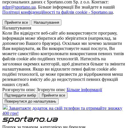
персональних даних є Sportano.com Sp. z o.o. Контакт:
gdpr@sportano.ua
. Більше інформації Ви знайдете в нашій
Політиці конфіденційності та файлів cookie - Sportano.ua
.
Прийняти все
Налаштування
Налаштування
Коли Ви відвідуєте веб-сайт або використовуєте програму,
інформація може збиратися або зберігатися (наприклад, за
допомогою Вашого браузера). Оскільки ми хочемо залишити
Вам вирішувати, як Ви використовуєте наші послуги, Ви
можете самостійно контролювати використання певних типів
файлів cookie або подібних технологій. Натисніть на
заголовки окремих категорій, щоб дізнатися більше та змінити
налаштування. Якщо ви відхилите певні файли cookie або
подібні технології, це може призвести до відображення менш
релевантного вмісту або до недоступності певних функцій
наших служб.
Розгорнути опис
Згорнути опис
Більше інформації
Підтвердити вибір
Прийняти все
Повернутися до налаштувань
Завантажте додаток на свій телефон та отримайте знижку
400 грн!
Пошук за товаром, категорією чи брендом