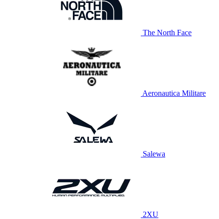
The North Face
Aeronautica Militare
Salewa
2XU