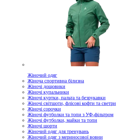
Жіночий одяг
Жіноча спортивна білизна
Жіночі дощовики
Жіночі купальники
Жіночі куртки, пальта та безрукавки
Жіночі світшоти, флісові кофти та светри
Жіночі сорочки
Жіночі футболки та топи з УФ-фільтром
Жіночі футболки, майки та топи
Жіночі шорти
Жіночий одяг для тренувань
Жіночий одяг з мериносової вовни