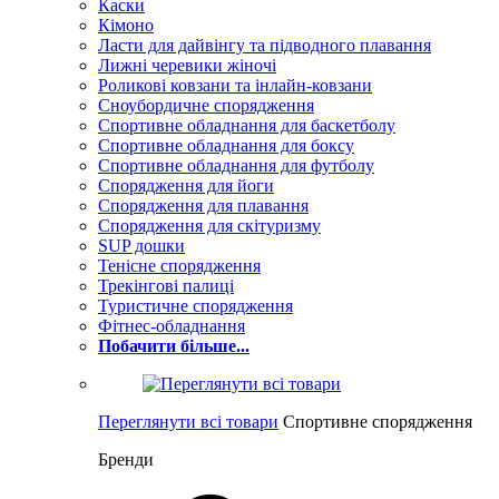
Каски
Кімоно
Ласти для дайвінгу та підводного плавання
Лижні черевики жіночі
Роликові ковзани та інлайн-ковзани
Сноубордичне спорядження
Спортивне обладнання для баскетболу
Спортивне обладнання для боксу
Спортивне обладнання для футболу
Спорядження для йоги
Спорядження для плавання
Спорядження для скітуризму
SUP дошки
Тенісне спорядження
Трекінгові палиці
Туристичне спорядження
Фітнес-обладнання
Побачити більше...
Переглянути всі товари
Спортивне спорядження
Бренди