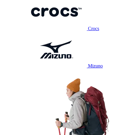
Crocs
Mizuno