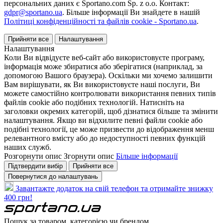
персональних даних є Sportano.com Sp. z o.o. Контакт:
gdpr@sportano.ua
. Більше інформації Ви знайдете в нашій
Політиці конфіденційності та файлів cookie - Sportano.ua
.
Прийняти все
Налаштування
Налаштування
Коли Ви відвідуєте веб-сайт або використовуєте програму,
інформація може збиратися або зберігатися (наприклад, за
допомогою Вашого браузера). Оскільки ми хочемо залишити
Вам вирішувати, як Ви використовуєте наші послуги, Ви
можете самостійно контролювати використання певних типів
файлів cookie або подібних технологій. Натисніть на
заголовки окремих категорій, щоб дізнатися більше та змінити
налаштування. Якщо ви відхилите певні файли cookie або
подібні технології, це може призвести до відображення менш
релевантного вмісту або до недоступності певних функцій
наших служб.
Розгорнути опис
Згорнути опис
Більше інформації
Підтвердити вибір
Прийняти все
Повернутися до налаштувань
Завантажте додаток на свій телефон та отримайте знижку
400 грн!
Пошук за товаром, категорією чи брендом