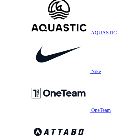
AQUASTIC
Nike
OneTeam