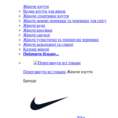
Жіноче взуття
Водне взуття для жінок
Жіноче спортивне взуття
Жіночі зимові черевики та черевики для снігу
Жіночі кеди
Жіночі кросівки
Жіночі сандалі
Жіночі туристичні та трекінгові черевики
Жіночі шльопанці та сланці
Калоші жіночі
Побачити більше...
Переглянути всі товари
Жіноче взуття
Бренди
Nike