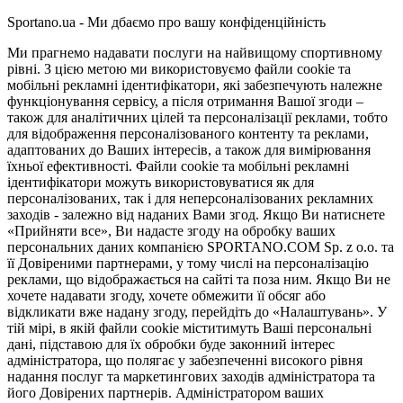
Sportano.ua - Ми дбаємо про вашу конфіденційність
Ми прагнемо надавати послуги на найвищому спортивному
рівні. З цією метою ми використовуємо файли cookie та
мобільні рекламні ідентифікатори, які забезпечують належне
функціонування сервісу, а після отримання Вашої згоди –
також для аналітичних цілей та персоналізації реклами, тобто
для відображення персоналізованого контенту та реклами,
адаптованих до Ваших інтересів, а також для вимірювання
їхньої ефективності. Файли cookie та мобільні рекламні
ідентифікатори можуть використовуватися як для
персоналізованих, так і для неперсоналізованих рекламних
заходів - залежно від наданих Вами згод. Якщо Ви натиснете
«Прийняти все», Ви надасте згоду на обробку ваших
персональних даних компанією SPORTANO.COM Sp. z o.o. та
її Довіреними партнерами, у тому числі на персоналізацію
реклами, що відображається на сайті та поза ним. Якщо Ви не
хочете надавати згоду, хочете обмежити її обсяг або
відкликати вже надану згоду, перейдіть до «Налаштувань». У
тій мірі, в якій файли cookie міститимуть Ваші персональні
дані, підставою для їх обробки буде законний інтерес
адміністратора, що полягає у забезпеченні високого рівня
надання послуг та маркетингових заходів адміністратора та
його Довірених партнерів. Адміністратором ваших