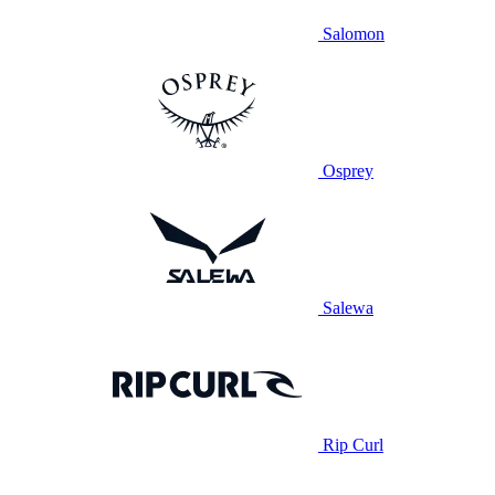
Salomon
Osprey
Salewa
Rip Curl