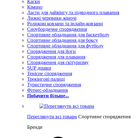
Каски
Кімоно
Ласти для дайвінгу та підводного плавання
Лижні черевики жіночі
Роликові ковзани та інлайн-ковзани
Сноубордичне спорядження
Спортивне обладнання для баскетболу
Спортивне обладнання для боксу
Спортивне обладнання для футболу
Спорядження для йоги
Спорядження для плавання
Спорядження для скітуризму
SUP дошки
Тенісне спорядження
Трекінгові палиці
Туристичне спорядження
Фітнес-обладнання
Побачити більше...
Переглянути всі товари
Спортивне спорядження
Бренди