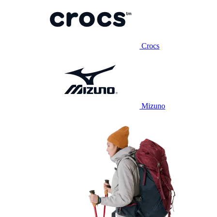
Crocs
Mizuno