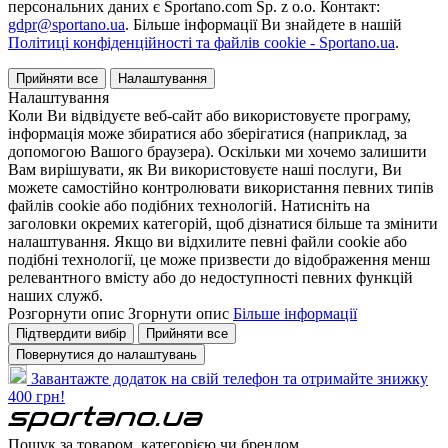
персональних даних є Sportano.com Sp. z o.o. Контакт:
gdpr@sportano.ua
. Більше інформації Ви знайдете в нашій
Політиці конфіденційності та файлів cookie - Sportano.ua
.
Прийняти все
Налаштування
Налаштування
Коли Ви відвідуєте веб-сайт або використовуєте програму,
інформація може збиратися або зберігатися (наприклад, за
допомогою Вашого браузера). Оскільки ми хочемо залишити
Вам вирішувати, як Ви використовуєте наші послуги, Ви
можете самостійно контролювати використання певних типів
файлів cookie або подібних технологій. Натисніть на
заголовки окремих категорій, щоб дізнатися більше та змінити
налаштування. Якщо ви відхилите певні файли cookie або
подібні технології, це може призвести до відображення менш
релевантного вмісту або до недоступності певних функцій
наших служб.
Розгорнути опис
Згорнути опис
Більше інформації
Підтвердити вибір
Прийняти все
Повернутися до налаштувань
Завантажте додаток на свій телефон та отримайте знижку
400 грн!
Пошук за товаром, категорією чи брендом