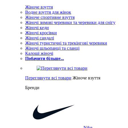
Жіноче взуття
Водне взуття для жінок
Жіноче спортивне взуття
Жіночі зимові черевики та черевики для снігу
Жіночі кеди
Жіночі кросівки
Жіночі сандалі
Жіночі туристичні та трекінгові черевики
Жіночі шльопанці та сланці
Калоші жіночі
Побачити більше...
Переглянути всі товари
Жіноче взуття
Бренди
Nike