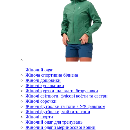
Жіночий одяг
Жіноча спортивна білизна
Жіночі дощовики
Жіночі купальники
Жіночі куртки, пальта та безрукавки
Жіночі світшоти, флісові кофти та светри
Жіночі сорочки
Жіночі футболки та топи з УФ-фільтром
Жіночі футболки, майки та топи
Жіночі шорти
Жіночий одяг для тренувань
Жіночий одяг з мериносової вовни