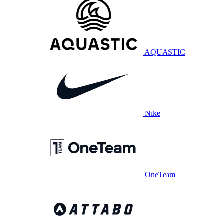
AQUASTIC
Nike
OneTeam