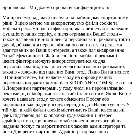
Sportano.ua - Ми дбаємо про вашу конфіденційність
Ми прагнемо надавати послуги на найвищому спортивному
рівні. З цією метою ми використовуємо файли cookie та
мобільні рекламні ідентифікатори, які забезпечують належне
функціонування сервісу, а після отримання Вашої згоди –
також для аналітичних цілей та персоналізації реклами, тобто
для відображення персоналізованого контенту та реклами,
адаптованих до Ваших інтересів, а також для вимірювання
їхньої ефективності. Файли cookie та мобільні рекламні
ідентифікатори можуть використовуватися як для
персоналізованих, так і для неперсоналізованих рекламних
заходів - залежно від наданих Вами згод. Якщо Ви натиснете
«Прийняти все», Ви надасте згоду на обробку ваших
персональних даних компанією SPORTANO.COM Sp. z o.o. та
її Довіреними партнерами, у тому числі на персоналізацію
реклами, що відображається на сайті та поза ним. Якщо Ви не
хочете надавати згоду, хочете обмежити її обсяг або
відкликати вже надану згоду, перейдіть до «Налаштувань». У
тій мірі, в якій файли cookie міститимуть Ваші персональні
дані, підставою для їх обробки буде законний інтерес
адміністратора, що полягає у забезпеченні високого рівня
надання послуг та маркетингових заходів адміністратора та
його Довірених партнерів. Адміністратором ваших