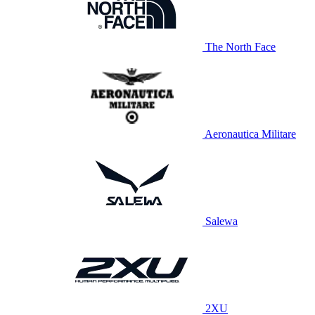
The North Face
Aeronautica Militare
Salewa
2XU