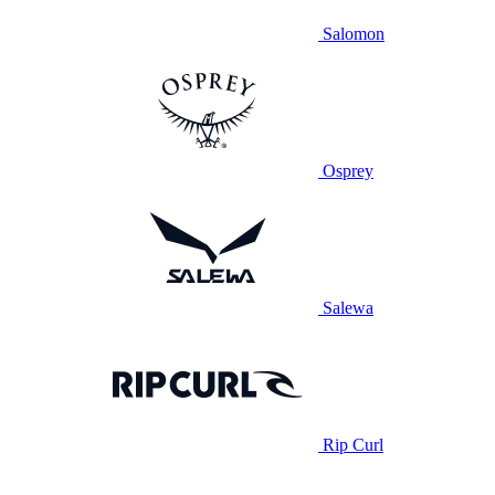
Salomon
Osprey
Salewa
Rip Curl