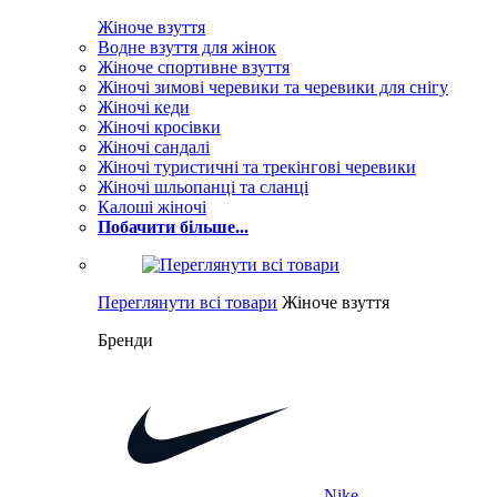
Жіноче взуття
Водне взуття для жінок
Жіноче спортивне взуття
Жіночі зимові черевики та черевики для снігу
Жіночі кеди
Жіночі кросівки
Жіночі сандалі
Жіночі туристичні та трекінгові черевики
Жіночі шльопанці та сланці
Калоші жіночі
Побачити більше...
Переглянути всі товари
Жіноче взуття
Бренди
Nike