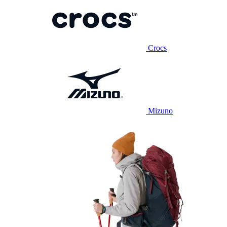
Crocs
Mizuno