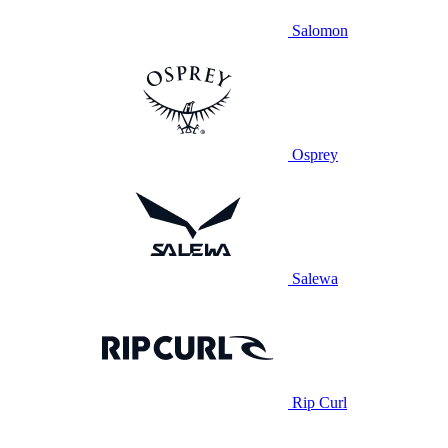
Salomon
Osprey
Salewa
Rip Curl