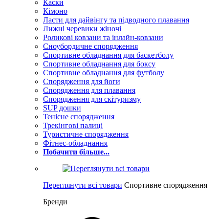
Каски
Кімоно
Ласти для дайвінгу та підводного плавання
Лижні черевики жіночі
Роликові ковзани та інлайн-ковзани
Сноубордичне спорядження
Спортивне обладнання для баскетболу
Спортивне обладнання для боксу
Спортивне обладнання для футболу
Спорядження для йоги
Спорядження для плавання
Спорядження для скітуризму
SUP дошки
Тенісне спорядження
Трекінгові палиці
Туристичне спорядження
Фітнес-обладнання
Побачити більше...
Переглянути всі товари
Спортивне спорядження
Бренди