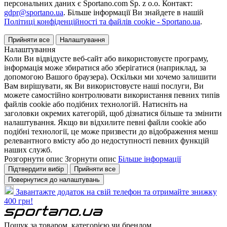
персональних даних є Sportano.com Sp. z o.o. Контакт:
gdpr@sportano.ua
. Більше інформації Ви знайдете в нашій
Політиці конфіденційності та файлів cookie - Sportano.ua
.
Прийняти все
Налаштування
Налаштування
Коли Ви відвідуєте веб-сайт або використовуєте програму,
інформація може збиратися або зберігатися (наприклад, за
допомогою Вашого браузера). Оскільки ми хочемо залишити
Вам вирішувати, як Ви використовуєте наші послуги, Ви
можете самостійно контролювати використання певних типів
файлів cookie або подібних технологій. Натисніть на
заголовки окремих категорій, щоб дізнатися більше та змінити
налаштування. Якщо ви відхилите певні файли cookie або
подібні технології, це може призвести до відображення менш
релевантного вмісту або до недоступності певних функцій
наших служб.
Розгорнути опис
Згорнути опис
Більше інформації
Підтвердити вибір
Прийняти все
Повернутися до налаштувань
Завантажте додаток на свій телефон та отримайте знижку
400 грн!
Пошук за товаром, категорією чи брендом