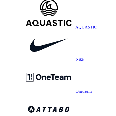
AQUASTIC
Nike
OneTeam