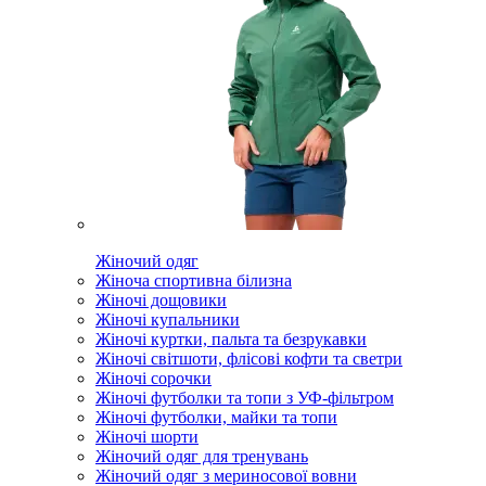
Жіночий одяг
Жіноча спортивна білизна
Жіночі дощовики
Жіночі купальники
Жіночі куртки, пальта та безрукавки
Жіночі світшоти, флісові кофти та светри
Жіночі сорочки
Жіночі футболки та топи з УФ-фільтром
Жіночі футболки, майки та топи
Жіночі шорти
Жіночий одяг для тренувань
Жіночий одяг з мериносової вовни