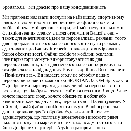
Sportano.ua - Ми дбаємо про вашу конфіденційність
Ми прагнемо надавати послуги на найвищому спортивному
рівні. З цією метою ми використовуємо файли cookie та
мобільні рекламні ідентифікатори, які забезпечують належне
функціонування сервісу, а після отримання Вашої згоди –
також для аналітичних цілей та персоналізації реклами, тобто
для відображення персоналізованого контенту та реклами,
адаптованих до Ваших інтересів, а також для вимірювання
їхньої ефективності. Файли cookie та мобільні рекламні
ідентифікатори можуть використовуватися як для
персоналізованих, так і для неперсоналізованих рекламних
заходів - залежно від наданих Вами згод. Якщо Ви натиснете
«Прийняти все», Ви надасте згоду на обробку ваших
персональних даних компанією SPORTANO.COM Sp. z o.o. та
її Довіреними партнерами, у тому числі на персоналізацію
реклами, що відображається на сайті та поза ним. Якщо Ви не
хочете надавати згоду, хочете обмежити її обсяг або
відкликати вже надану згоду, перейдіть до «Налаштувань». У
тій мірі, в якій файли cookie міститимуть Ваші персональні
дані, підставою для їх обробки буде законний інтерес
адміністратора, що полягає у забезпеченні високого рівня
надання послуг та маркетингових заходів адміністратора та
його Довірених партнерів. Адміністратором ваших