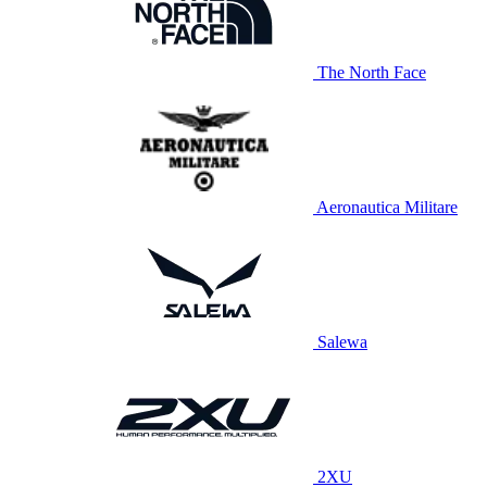
The North Face
Aeronautica Militare
Salewa
2XU