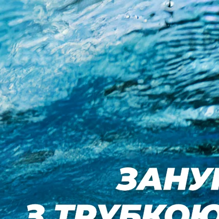
. З цією метою ми використовуємо файли cookie та мобільні рек
 для аналітичних цілей та персоналізації реклами, тобто для ві
ті. Файли cookie та мобільні рекламні ідентифікатори можуть вик
Вами згод. Якщо Ви натиснете «Прийняти все», Ви надасте згод
числі на персоналізацію реклами, що відображається на сайті та
увань». У тій мірі, в якій файли cookie міститимуть Ваші персонал
ння послуг та маркетингових заходів адміністратора та його Дов
мації Ви знайдете в нашій
Політиці конфіденційності та файлів coo
ормація може збиратися або зберігатися (наприклад, за допомог
мостійно контролювати використання певних типів файлів cookie
 ви відхилите певні файли cookie або подібні технології, це мо
0 грн!