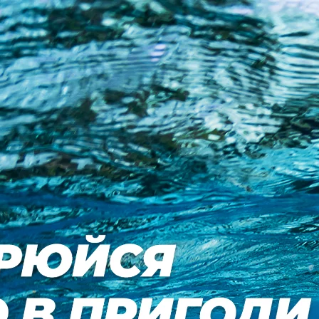
ламні ідентифікатори, які забезпечують належне
дображення персоналізованого контенту та реклами, адаптованих
ористовуватися як для персоналізованих, так і для
у на обробку ваших персональних даних компанією
 поза ним. Якщо Ви не хочете надавати згоду, хочете обмежити
ьні дані, підставою для їх обробки буде законний інтерес
ірених партнерів. Адміністратором ваших персональних даних є
kie - Sportano.ua
.
ою Вашого браузера). Оскільки ми хочемо залишити Вам
 або подібних технологій. Натисніть на заголовки окремих
же призвести до відображення менш релевантного вмісту або до