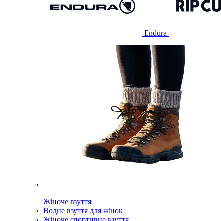
Endura
Жіноче взуття
Водне взуття для жінок
Жіноче спортивне взуття