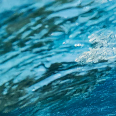
Sportano.ua - Ми дбаємо про вашу конфіденційність
Ми прагнемо надавати послуги на найвищому спортивному рівні
функціонування сервісу, а після отримання Вашої згоди – також
до Ваших інтересів, а також для вимірювання їхньої ефективнос
неперсоналізованих рекламних заходів - залежно від наданих 
SPORTANO.COM Sp. z o.o. та її Довіреними партнерами, у тому 
її обсяг або відкликати вже надану згоду, перейдіть до «Налашт
адміністратора, що полягає у забезпеченні високого рівня нада
Sportano.com Sp. z o.o. Контакт:
gdpr@sportano.ua
. Більше інфор
Прийняти все
Налаштування
Налаштування
Коли Ви відвідуєте веб-сайт або використовуєте програму, інф
вирішувати, як Ви використовуєте наші послуги, Ви можете са
категорій, щоб дізнатися більше та змінити налаштування. Якщо
недоступності певних функцій наших служб.
Розгорнути опис
Згорнути опис
Більше інформації
Підтвердити вибір
Прийняти все
Повернутися до налаштувань
Завантажте додаток на свій телефон та отримайте знижку 40
Пошук за товаром, категорією чи брендом