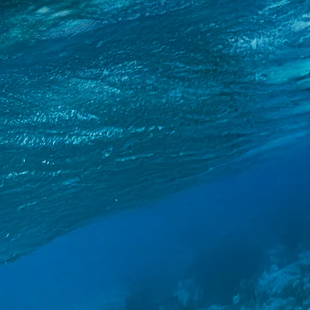
Доставка від 119 грн
30 днів на повернення
У вас за 4-7 робочих днів
Тільки оригінальна продукція
Sportano Club
4.70
Trusted Shops
Детальніше про доставку
30 днів на повернення з моменту доставки.
У разі повернення замовлення митний збір не повертається.
Дізнайтеся, як здійснити повернення
Більшість товарів доставляється протягом 4-7 робочих днів
Терміни реалізації замовлення можуть відрізнятися в залежності 
Перегляньте детальну інформацію
Sportano - офіційний дистриб'ютор більш ніж 600 всесвітньо
В нашому асортименті представлені виключно оригінальні това
Про нас