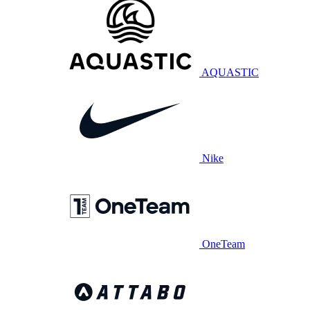
AQUASTIC
Nike
OneTeam