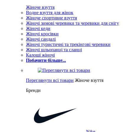
Жіноче взуття
Водне взуття для жінок
Жіноче спортивне взуття
Жіночі зимові черевики та черевики для снігу
Жіночі кеди
Жіночі кросівки
Жіночі сандалі
Жіночі туристичні та трекінгові черевики
Жіночі шльопанці та сланці
Калоші жіночі
Побачити більше...
Переглянути всі товари
Жіноче взуття
Бренди
Nike