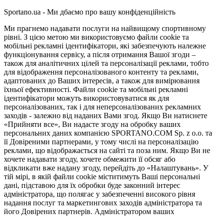
Sportano.ua - Ми дбаємо про вашу конфіденційність
Ми прагнемо надавати послуги на найвищому спортивному
рівні. З цією метою ми використовуємо файли cookie та
мобільні рекламні ідентифікатори, які забезпечують належне
функціонування сервісу, а після отримання Вашої згоди –
також для аналітичних цілей та персоналізації реклами, тобто
для відображення персоналізованого контенту та реклами,
адаптованих до Ваших інтересів, а також для вимірювання
їхньої ефективності. Файли cookie та мобільні рекламні
ідентифікатори можуть використовуватися як для
персоналізованих, так і для неперсоналізованих рекламних
заходів - залежно від наданих Вами згод. Якщо Ви натиснете
«Прийняти все», Ви надасте згоду на обробку ваших
персональних даних компанією SPORTANO.COM Sp. z o.o. та
її Довіреними партнерами, у тому числі на персоналізацію
реклами, що відображається на сайті та поза ним. Якщо Ви не
хочете надавати згоду, хочете обмежити її обсяг або
відкликати вже надану згоду, перейдіть до «Налаштувань». У
тій мірі, в якій файли cookie міститимуть Ваші персональні
дані, підставою для їх обробки буде законний інтерес
адміністратора, що полягає у забезпеченні високого рівня
надання послуг та маркетингових заходів адміністратора та
його Довірених партнерів. Адміністратором ваших