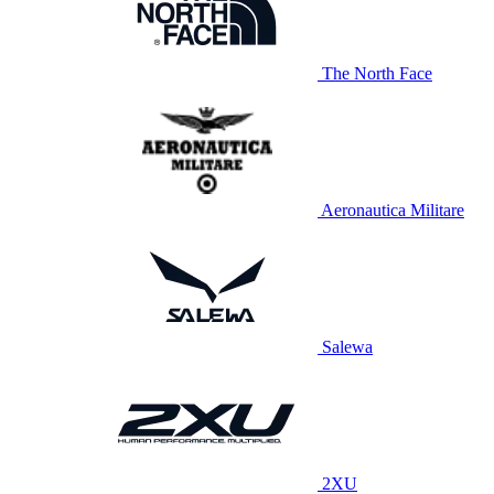
The North Face
Aeronautica Militare
Salewa
2XU