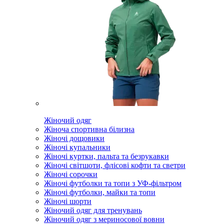
Жіночий одяг
Жіноча спортивна білизна
Жіночі дощовики
Жіночі купальники
Жіночі куртки, пальта та безрукавки
Жіночі світшоти, флісові кофти та светри
Жіночі сорочки
Жіночі футболки та топи з УФ-фільтром
Жіночі футболки, майки та топи
Жіночі шорти
Жіночий одяг для тренувань
Жіночий одяг з мериносової вовни