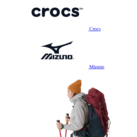
Crocs
Mizuno