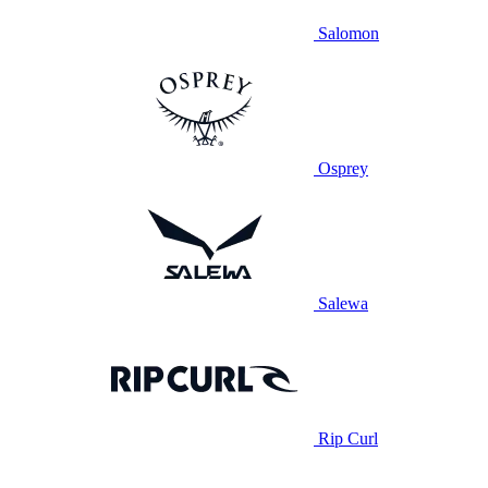
Salomon
Osprey
Salewa
Rip Curl