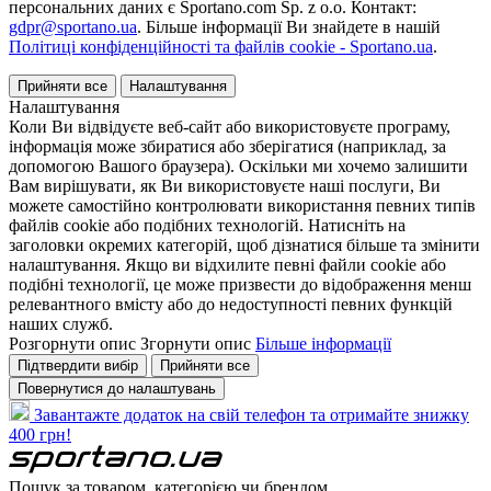
персональних даних є Sportano.com Sp. z o.o. Контакт:
gdpr@sportano.ua
. Більше інформації Ви знайдете в нашій
Політиці конфіденційності та файлів cookie - Sportano.ua
.
Прийняти все
Налаштування
Налаштування
Коли Ви відвідуєте веб-сайт або використовуєте програму,
інформація може збиратися або зберігатися (наприклад, за
допомогою Вашого браузера). Оскільки ми хочемо залишити
Вам вирішувати, як Ви використовуєте наші послуги, Ви
можете самостійно контролювати використання певних типів
файлів cookie або подібних технологій. Натисніть на
заголовки окремих категорій, щоб дізнатися більше та змінити
налаштування. Якщо ви відхилите певні файли cookie або
подібні технології, це може призвести до відображення менш
релевантного вмісту або до недоступності певних функцій
наших служб.
Розгорнути опис
Згорнути опис
Більше інформації
Підтвердити вибір
Прийняти все
Повернутися до налаштувань
Завантажте додаток на свій телефон та отримайте знижку
400 грн!
Пошук за товаром, категорією чи брендом