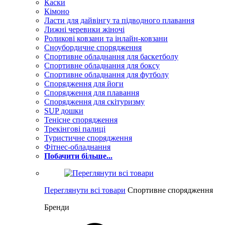
Каски
Кімоно
Ласти для дайвінгу та підводного плавання
Лижні черевики жіночі
Роликові ковзани та інлайн-ковзани
Сноубордичне спорядження
Спортивне обладнання для баскетболу
Спортивне обладнання для боксу
Спортивне обладнання для футболу
Спорядження для йоги
Спорядження для плавання
Спорядження для скітуризму
SUP дошки
Тенісне спорядження
Трекінгові палиці
Туристичне спорядження
Фітнес-обладнання
Побачити більше...
Переглянути всі товари
Спортивне спорядження
Бренди