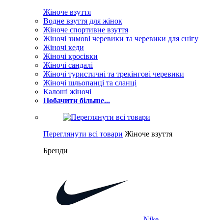
Жіноче взуття
Водне взуття для жінок
Жіноче спортивне взуття
Жіночі зимові черевики та черевики для снігу
Жіночі кеди
Жіночі кросівки
Жіночі сандалі
Жіночі туристичні та трекінгові черевики
Жіночі шльопанці та сланці
Калоші жіночі
Побачити більше...
Переглянути всі товари
Жіноче взуття
Бренди
Nike