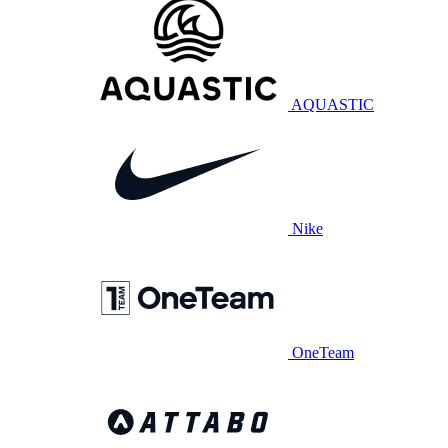
AQUASTIC
Nike
OneTeam