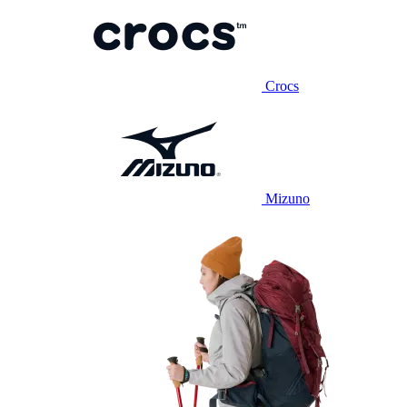
Crocs
Mizuno