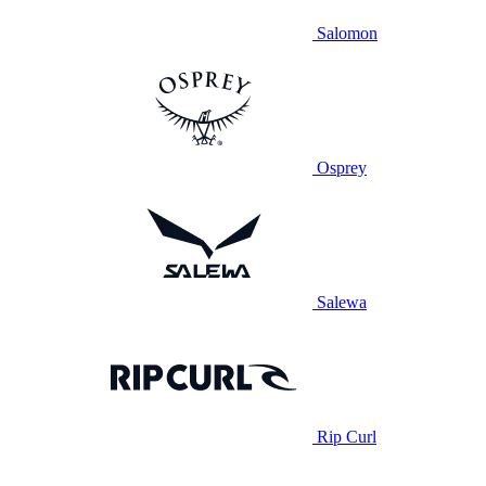
Salomon
Osprey
Salewa
Rip Curl