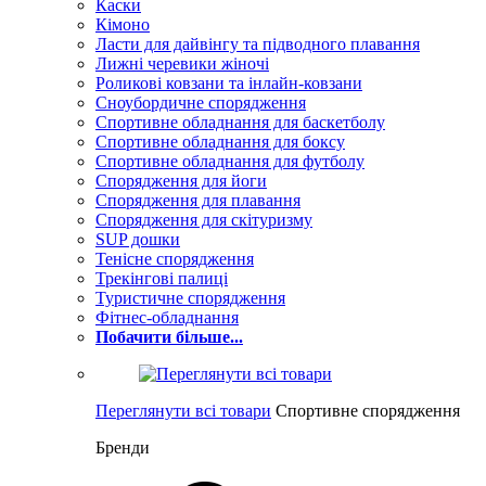
Каски
Кімоно
Ласти для дайвінгу та підводного плавання
Лижні черевики жіночі
Роликові ковзани та інлайн-ковзани
Сноубордичне спорядження
Спортивне обладнання для баскетболу
Спортивне обладнання для боксу
Спортивне обладнання для футболу
Спорядження для йоги
Спорядження для плавання
Спорядження для скітуризму
SUP дошки
Тенісне спорядження
Трекінгові палиці
Туристичне спорядження
Фітнес-обладнання
Побачити більше...
Переглянути всі товари
Спортивне спорядження
Бренди