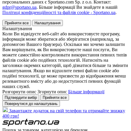
персональних даних є Sportano.com Sp. z o.o. Контакт:
gdpr@sportano.ua
. Більше інформації Ви знайдете в нашій
Політиці конфіденційності та файлів cookie - Sportano.ua
.
Прийняти все
Налаштування
Налаштування
Коли Ви відвідуєте веб-сайт або використовуєте програму,
інформація може збиратися або зберігатися (наприклад, за
допомогою Вашого браузера). Оскільки ми хочемо залишити
Вам вирішувати, як Ви використовуєте наші послуги, Ви
можете самостійно контролювати використання певних типів
файлів cookie або подібних технологій. Натисніть на
заголовки окремих категорій, щоб дізнатися більше та змінити
налаштування. Якщо ви відхилите певні файли cookie або
подібні технології, це може призвести до відображення менш
релевантного вмісту або до недоступності певних функцій
наших служб.
Розгорнути опис
Згорнути опис
Більше інформації
Підтвердити вибір
Прийняти все
Повернутися до налаштувань
Завантажте додаток на свій телефон та отримайте знижку
400 грн!
Пошук за товаром, категорією чи брендом