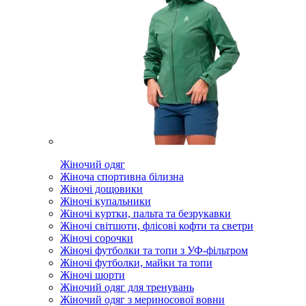
Жіночий одяг
Жіноча спортивна білизна
Жіночі дощовики
Жіночі купальники
Жіночі куртки, пальта та безрукавки
Жіночі світшоти, флісові кофти та светри
Жіночі сорочки
Жіночі футболки та топи з УФ-фільтром
Жіночі футболки, майки та топи
Жіночі шорти
Жіночий одяг для тренувань
Жіночий одяг з мериносової вовни