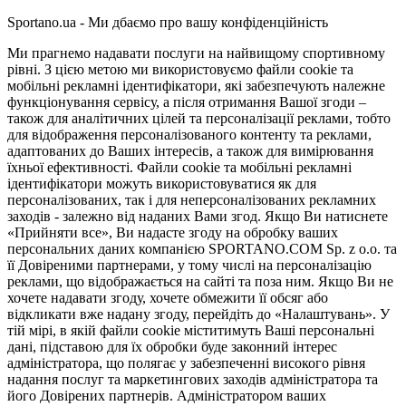
Sportano.ua - Ми дбаємо про вашу конфіденційність
Ми прагнемо надавати послуги на найвищому спортивному
рівні. З цією метою ми використовуємо файли cookie та
мобільні рекламні ідентифікатори, які забезпечують належне
функціонування сервісу, а після отримання Вашої згоди –
також для аналітичних цілей та персоналізації реклами, тобто
для відображення персоналізованого контенту та реклами,
адаптованих до Ваших інтересів, а також для вимірювання
їхньої ефективності. Файли cookie та мобільні рекламні
ідентифікатори можуть використовуватися як для
персоналізованих, так і для неперсоналізованих рекламних
заходів - залежно від наданих Вами згод. Якщо Ви натиснете
«Прийняти все», Ви надасте згоду на обробку ваших
персональних даних компанією SPORTANO.COM Sp. z o.o. та
її Довіреними партнерами, у тому числі на персоналізацію
реклами, що відображається на сайті та поза ним. Якщо Ви не
хочете надавати згоду, хочете обмежити її обсяг або
відкликати вже надану згоду, перейдіть до «Налаштувань». У
тій мірі, в якій файли cookie міститимуть Ваші персональні
дані, підставою для їх обробки буде законний інтерес
адміністратора, що полягає у забезпеченні високого рівня
надання послуг та маркетингових заходів адміністратора та
його Довірених партнерів. Адміністратором ваших