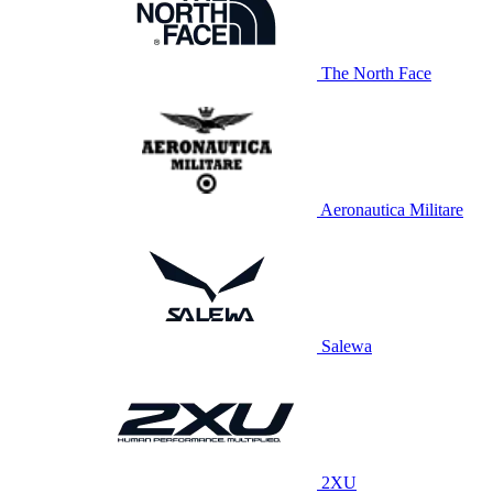
The North Face
Aeronautica Militare
Salewa
2XU