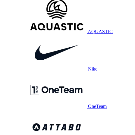
AQUASTIC
Nike
OneTeam