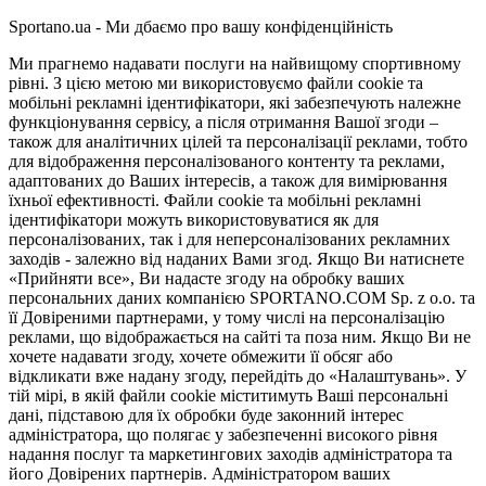
Sportano.ua - Ми дбаємо про вашу конфіденційність
Ми прагнемо надавати послуги на найвищому спортивному
рівні. З цією метою ми використовуємо файли cookie та
мобільні рекламні ідентифікатори, які забезпечують належне
функціонування сервісу, а після отримання Вашої згоди –
також для аналітичних цілей та персоналізації реклами, тобто
для відображення персоналізованого контенту та реклами,
адаптованих до Ваших інтересів, а також для вимірювання
їхньої ефективності. Файли cookie та мобільні рекламні
ідентифікатори можуть використовуватися як для
персоналізованих, так і для неперсоналізованих рекламних
заходів - залежно від наданих Вами згод. Якщо Ви натиснете
«Прийняти все», Ви надасте згоду на обробку ваших
персональних даних компанією SPORTANO.COM Sp. z o.o. та
її Довіреними партнерами, у тому числі на персоналізацію
реклами, що відображається на сайті та поза ним. Якщо Ви не
хочете надавати згоду, хочете обмежити її обсяг або
відкликати вже надану згоду, перейдіть до «Налаштувань». У
тій мірі, в якій файли cookie міститимуть Ваші персональні
дані, підставою для їх обробки буде законний інтерес
адміністратора, що полягає у забезпеченні високого рівня
надання послуг та маркетингових заходів адміністратора та
його Довірених партнерів. Адміністратором ваших