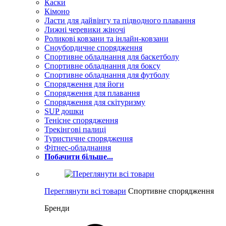
Каски
Кімоно
Ласти для дайвінгу та підводного плавання
Лижні черевики жіночі
Роликові ковзани та інлайн-ковзани
Сноубордичне спорядження
Спортивне обладнання для баскетболу
Спортивне обладнання для боксу
Спортивне обладнання для футболу
Спорядження для йоги
Спорядження для плавання
Спорядження для скітуризму
SUP дошки
Тенісне спорядження
Трекінгові палиці
Туристичне спорядження
Фітнес-обладнання
Побачити більше...
Переглянути всі товари
Спортивне спорядження
Бренди