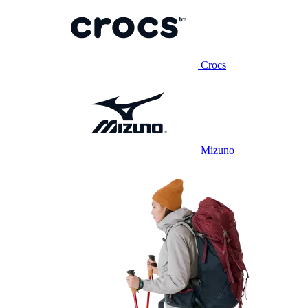
Crocs
Mizuno