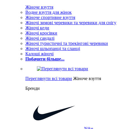
Жіноче взуття
Водне взуття для жінок
Жіноче спортивне взуття
Жіночі зимові черевики та черевики для снігу
Жіночі кеди
Жіночі кросівки
Жіночі сандалі
Жіночі туристичні та трекінгові черевики
Жіночі шльопанці та сланці
Калоші жіночі
Побачити більше...
Переглянути всі товари
Жіноче взуття
Бренди
Nike