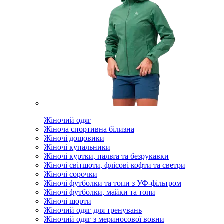
Жіночий одяг
Жіноча спортивна білизна
Жіночі дощовики
Жіночі купальники
Жіночі куртки, пальта та безрукавки
Жіночі світшоти, флісові кофти та светри
Жіночі сорочки
Жіночі футболки та топи з УФ-фільтром
Жіночі футболки, майки та топи
Жіночі шорти
Жіночий одяг для тренувань
Жіночий одяг з мериносової вовни