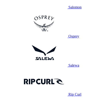
Salomon
Osprey
Salewa
Rip Curl