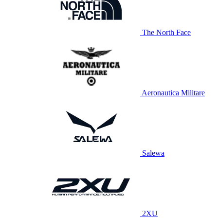
The North Face
Aeronautica Militare
Salewa
2XU