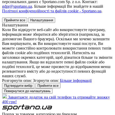
персональних даних є Sportano.com Sp. z o.o. Контакт:
gdpr@sportano.ua
. Більше інформації Ви знайдете в нашій
Політиці конфіденційності та файлів cookie - Sportano.ua
.
Прийняти все
Налаштування
Налаштування
Коли Ви відвідуєте веб-сайт або використовуєте програму,
інформація може збиратися або зберігатися (наприклад, за
допомогою Вашого браузера). Оскільки ми хочемо залишити
Вам вирішувати, як Ви використовуєте наші послуги, Ви
можете самостійно контролювати використання певних типів
файлів cookie або подібних технологій. Натисніть на
заголовки окремих категорій, щоб дізнатися більше та змінити
налаштування. Якщо ви відхилите певні файли cookie або
подібні технології, це може призвести до відображення менш
релевантного вмісту або до недоступності певних функцій
наших служб.
Розгорнути опис
Згорнути опис
Більше інформації
Підтвердити вибір
Прийняти все
Повернутися до налаштувань
Завантажте додаток на свій телефон та отримайте знижку
400 грн!
Пошук за товаром, категорією чи брендом