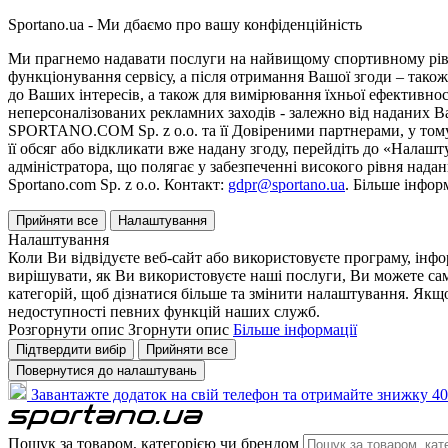
Sportano.ua - Ми дбаємо про вашу конфіденційність
Ми прагнемо надавати послуги на найвищому спортивному рівні
функціонування сервісу, а після отримання Вашої згоди – також
до Ваших інтересів, а також для вимірювання їхньої ефективнос
неперсоналізованих рекламних заходів - залежно від наданих 
SPORTANO.COM Sp. z o.o. та її Довіреними партнерами, у тому 
її обсяг або відкликати вже надану згоду, перейдіть до «Налашт
адміністратора, що полягає у забезпеченні високого рівня нада
Sportano.com Sp. z o.o. Контакт:
gdpr@sportano.ua
. Більше інфор
Прийняти все
Налаштування
Налаштування
Коли Ви відвідуєте веб-сайт або використовуєте програму, інф
вирішувати, як Ви використовуєте наші послуги, Ви можете са
категорій, щоб дізнатися більше та змінити налаштування. Якщо
недоступності певних функцій наших служб.
Розгорнути опис
Згорнути опис
Більше інформації
Підтвердити вибір
Прийняти все
Повернутися до налаштувань
Завантажте додаток на свій телефон та отримайте знижку 40
Пошук за товаром, категорією чи брендом