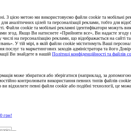
. З цією метою ми використовуємо файли cookie та мобільні рек
 для аналітичних цілей та персоналізації реклами, тобто для ві
ті. Файли cookie та мобільні рекламні ідентифікатори можуть вик
Вами згод. Якщо Ви натиснете «Прийняти все», Ви надасте згод
числі на персоналізацію реклами, що відображається на сайті та
увань». У тій мірі, в якій файли cookie міститимуть Ваші персонал
ння послуг та маркетингових заходів адміністратора та його Дов
мації Ви знайдете в нашій
Політиці конфіденційності та файлів coo
ормація може збиратися або зберігатися (наприклад, за допомог
мостійно контролювати використання певних типів файлів cookie
 ви відхилите певні файли cookie або подібні технології, це мо
0 грн!