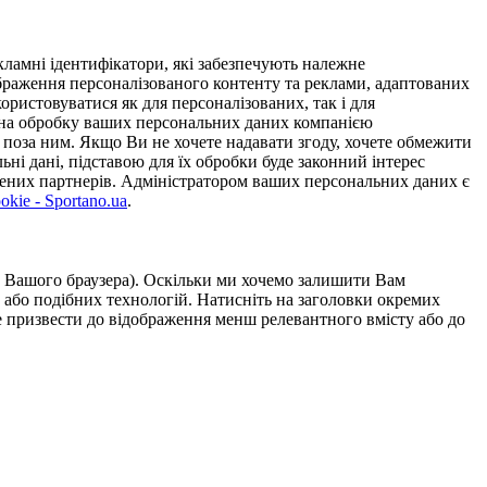
ламні ідентифікатори, які забезпечують належне
дображення персоналізованого контенту та реклами, адаптованих
ористовуватися як для персоналізованих, так і для
у на обробку ваших персональних даних компанією
 поза ним. Якщо Ви не хочете надавати згоду, хочете обмежити
ьні дані, підставою для їх обробки буде законний інтерес
ірених партнерів. Адміністратором ваших персональних даних є
kie - Sportano.ua
.
ою Вашого браузера). Оскільки ми хочемо залишити Вам
 або подібних технологій. Натисніть на заголовки окремих
же призвести до відображення менш релевантного вмісту або до