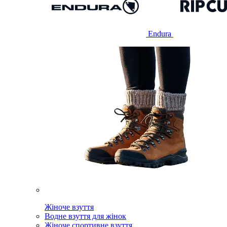
Endura
Жіноче взуття
Водне взуття для жінок
Жіноче спортивне взуття