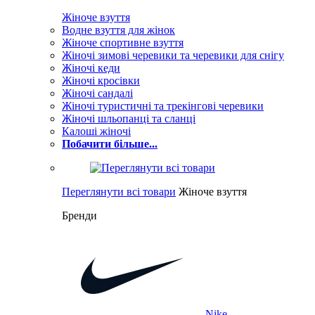
Жіноче взуття
Водне взуття для жінок
Жіноче спортивне взуття
Жіночі зимові черевики та черевики для снігу
Жіночі кеди
Жіночі кросівки
Жіночі сандалі
Жіночі туристичні та трекінгові черевики
Жіночі шльопанці та сланці
Калоші жіночі
Побачити більше...
Переглянути всі товари
Жіноче взуття
Бренди
Nike