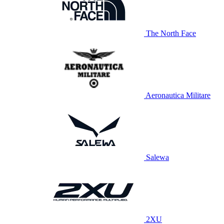
The North Face
Aeronautica Militare
Salewa
2XU