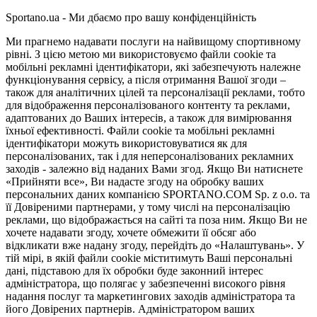
Sportano.ua - Ми дбаємо про вашу конфіденційність
Ми прагнемо надавати послуги на найвищому спортивному
рівні. З цією метою ми використовуємо файли cookie та
мобільні рекламні ідентифікатори, які забезпечують належне
функціонування сервісу, а після отримання Вашої згоди –
також для аналітичних цілей та персоналізації реклами, тобто
для відображення персоналізованого контенту та реклами,
адаптованих до Ваших інтересів, а також для вимірювання
їхньої ефективності. Файли cookie та мобільні рекламні
ідентифікатори можуть використовуватися як для
персоналізованих, так і для неперсоналізованих рекламних
заходів - залежно від наданих Вами згод. Якщо Ви натиснете
«Прийняти все», Ви надасте згоду на обробку ваших
персональних даних компанією SPORTANO.COM Sp. z o.o. та
її Довіреними партнерами, у тому числі на персоналізацію
реклами, що відображається на сайті та поза ним. Якщо Ви не
хочете надавати згоду, хочете обмежити її обсяг або
відкликати вже надану згоду, перейдіть до «Налаштувань». У
тій мірі, в якій файли cookie міститимуть Ваші персональні
дані, підставою для їх обробки буде законний інтерес
адміністратора, що полягає у забезпеченні високого рівня
надання послуг та маркетингових заходів адміністратора та
його Довірених партнерів. Адміністратором ваших