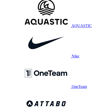
AQUASTIC
Nike
OneTeam