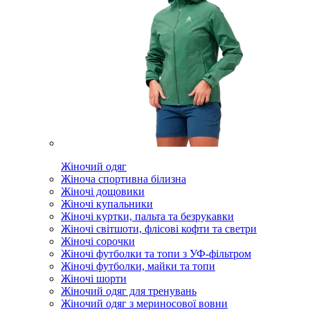
Жіночий одяг
Жіноча спортивна білизна
Жіночі дощовики
Жіночі купальники
Жіночі куртки, пальта та безрукавки
Жіночі світшоти, флісові кофти та светри
Жіночі сорочки
Жіночі футболки та топи з УФ-фільтром
Жіночі футболки, майки та топи
Жіночі шорти
Жіночий одяг для тренувань
Жіночий одяг з мериносової вовни