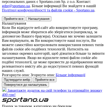
персональних даних є Sportano.com Sp. z o.o. Контакт:
gdpr@sportano.ua
. Більше інформації Ви знайдете в нашій
Політиці конфіденційності та файлів cookie - Sportano.ua
.
Прийняти все
Налаштування
Налаштування
Коли Ви відвідуєте веб-сайт або використовуєте програму,
інформація може збиратися або зберігатися (наприклад, за
допомогою Вашого браузера). Оскільки ми хочемо залишити
Вам вирішувати, як Ви використовуєте наші послуги, Ви
можете самостійно контролювати використання певних типів
файлів cookie або подібних технологій. Натисніть на
заголовки окремих категорій, щоб дізнатися більше та змінити
налаштування. Якщо ви відхилите певні файли cookie або
подібні технології, це може призвести до відображення менш
релевантного вмісту або до недоступності певних функцій
наших служб.
Розгорнути опис
Згорнути опис
Більше інформації
Підтвердити вибір
Прийняти все
Повернутися до налаштувань
Завантажте додаток на свій телефон та отримайте знижку
400 грн!
Пошук за товаром, категорією чи брендом