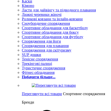
Каски
Кімоно
Ласти для дайвінгу та підводного плавання
Лижні черевики жіночі
Роликові ковзани та інлайн-ковзани
Сноубордичне спорядження
Спортивне обладнання для баскетболу
Спортивне обладнання для боксу
Спортивне обладнання для футболу
Спорядження для йоги
Спорядження для плавання
Спорядження для скітуризму
SUP дошки
Тенісне спорядження
Трекінгові палиці
Туристичне спорядження
Фітнес-обладнання
Побачити більше...
Переглянути всі товари
Спортивне спорядження
Бренди