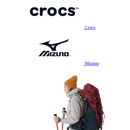
Crocs
Mizuno