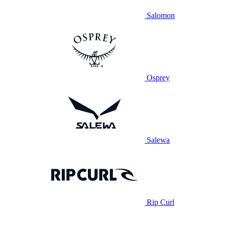
Salomon
Osprey
Salewa
Rip Curl