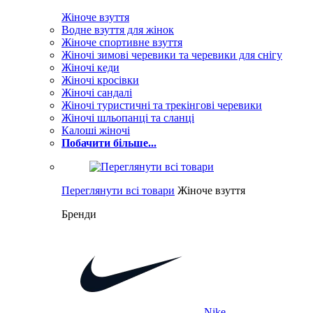
Жіноче взуття
Водне взуття для жінок
Жіноче спортивне взуття
Жіночі зимові черевики та черевики для снігу
Жіночі кеди
Жіночі кросівки
Жіночі сандалі
Жіночі туристичні та трекінгові черевики
Жіночі шльопанці та сланці
Калоші жіночі
Побачити більше...
Переглянути всі товари
Жіноче взуття
Бренди
Nike