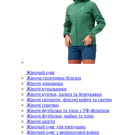
Жіночий одяг
Жіноча спортивна білизна
Жіночі дощовики
Жіночі купальники
Жіночі куртки, пальта та безрукавки
Жіночі світшоти, флісові кофти та светри
Жіночі сорочки
Жіночі футболки та топи з УФ-фільтром
Жіночі футболки, майки та топи
Жіночі шорти
Жіночий одяг для тренувань
Жіночий одяг з мериносової вовни