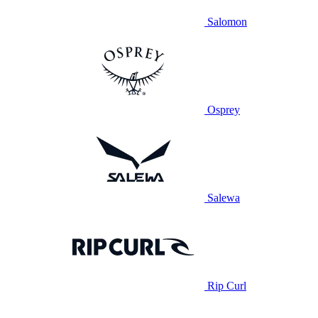
Salomon
Osprey
Salewa
Rip Curl