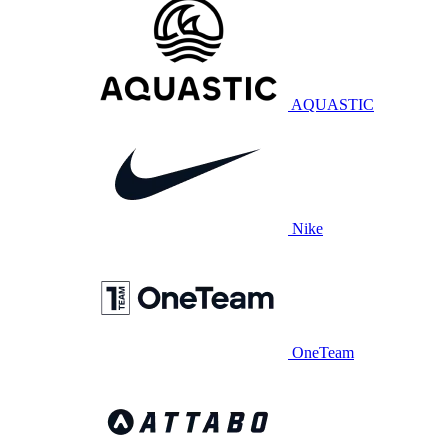
AQUASTIC
Nike
OneTeam