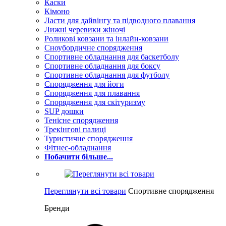
Каски
Кімоно
Ласти для дайвінгу та підводного плавання
Лижні черевики жіночі
Роликові ковзани та інлайн-ковзани
Сноубордичне спорядження
Спортивне обладнання для баскетболу
Спортивне обладнання для боксу
Спортивне обладнання для футболу
Спорядження для йоги
Спорядження для плавання
Спорядження для скітуризму
SUP дошки
Тенісне спорядження
Трекінгові палиці
Туристичне спорядження
Фітнес-обладнання
Побачити більше...
Переглянути всі товари
Спортивне спорядження
Бренди