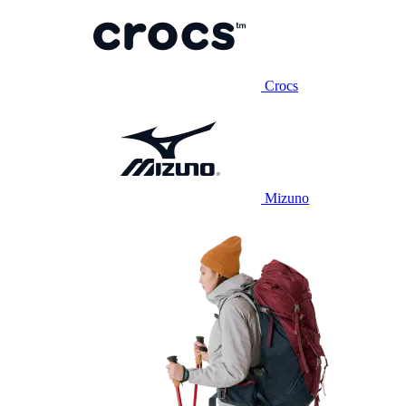
Crocs
Mizuno