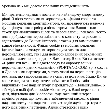
Sportano.ua - Ми дбаємо про вашу конфіденційність
Ми прагнемо надавати послуги на найвищому спортивному
рівні. З цією метою ми використовуємо файли cookie та
мобільні рекламні ідентифікатори, які забезпечують належне
функціонування сервісу, а після отримання Вашої згоди –
також для аналітичних цілей та персоналізації реклами, тобто
для відображення персоналізованого контенту та реклами,
адаптованих до Ваших інтересів, а також для вимірювання
їхньої ефективності. Файли cookie та мобільні рекламні
ідентифікатори можуть використовуватися як для
персоналізованих, так і для неперсоналізованих рекламних
заходів - залежно від наданих Вами згод. Якщо Ви натиснете
«Прийняти все», Ви надасте згоду на обробку ваших
персональних даних компанією SPORTANO.COM Sp. z o.o. та
її Довіреними партнерами, у тому числі на персоналізацію
реклами, що відображається на сайті та поза ним. Якщо Ви не
хочете надавати згоду, хочете обмежити її обсяг або
відкликати вже надану згоду, перейдіть до «Налаштувань». У
тій мірі, в якій файли cookie міститимуть Ваші персональні
дані, підставою для їх обробки буде законний інтерес
адміністратора, що полягає у забезпеченні високого рівня
надання послуг та маркетингових заходів адміністратора та
його Довірених партнерів. Адміністратором ваших