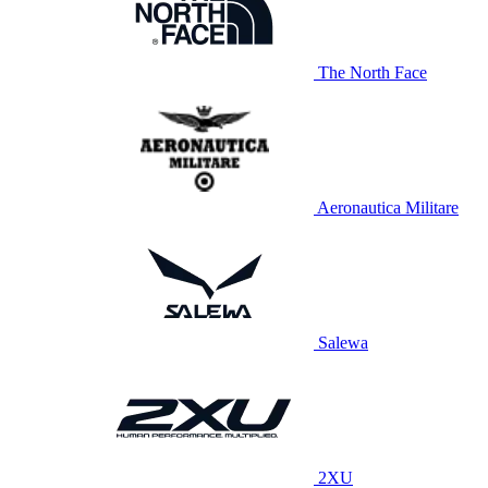
The North Face
Aeronautica Militare
Salewa
2XU