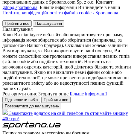
персональних даних є Sportano.com Sp. z o.o. Контакт:
gdpr@sportano.ua
. Більше інформації Ви знайдете в нашій
Політиці конфіденційності та файлів cookie - Sportano.ua
.
Прийняти все
Налаштування
Налаштування
Коли Ви відвідуєте веб-сайт або використовуєте програму,
інформація може збиратися або зберігатися (наприклад, за
допомогою Вашого браузера). Оскільки ми хочемо залишити
Вам вирішувати, як Ви використовуєте наші послуги, Ви
можете самостійно контролювати використання певних типів
файлів cookie або подібних технологій. Натисніть на
заголовки окремих категорій, щоб дізнатися більше та змінити
налаштування. Якщо ви відхилите певні файли cookie або
подібні технології, це може призвести до відображення менш
релевантного вмісту або до недоступності певних функцій
наших служб.
Розгорнути опис
Згорнути опис
Більше інформації
Підтвердити вибір
Прийняти все
Повернутися до налаштувань
Завантажте додаток на свій телефон та отримайте знижку
400 грн!
Пошук за товаром, категорією чи брендом