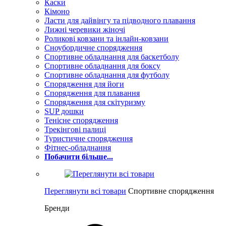
Каски
Кімоно
Ласти для дайвінгу та підводного плавання
Лижні черевики жіночі
Роликові ковзани та інлайн-ковзани
Сноубордичне спорядження
Спортивне обладнання для баскетболу
Спортивне обладнання для боксу
Спортивне обладнання для футболу
Спорядження для йоги
Спорядження для плавання
Спорядження для скітуризму
SUP дошки
Тенісне спорядження
Трекінгові палиці
Туристичне спорядження
Фітнес-обладнання
Побачити більше...
Переглянути всі товари
Спортивне спорядження
Бренди