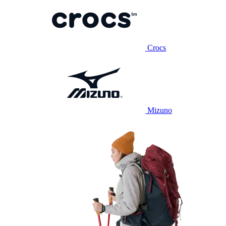
Crocs
Mizuno