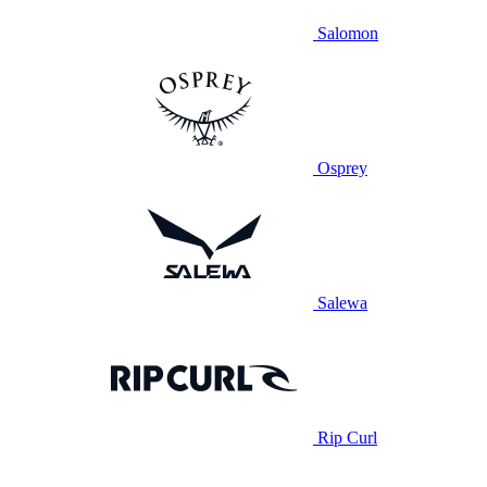
Salomon
Osprey
Salewa
Rip Curl