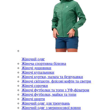
Жіночий одяг
Жіноча спортивна білизна
Жіночі дощовики
Жіночі купальники
Жіночі куртки, пальта та безрукавки
Жіночі світшоти, флісові кофти та светри
Жіночі сорочки
Жіночі футболки та топи з УФ-фільтром
Жіночі футболки, майки та топи
Жіночі шорти
Жіночий одяг для тренувань
Жіночий одяг з мериносової вовни