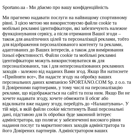
Sportano.ua - Ми дбаємо про вашу конфіденційність
Ми прагнемо надавати послуги на найвищому спортивному
рівні. З цією метою ми використовуємо файли cookie та
мобільні рекламні ідентифікатори, які забезпечують належне
функціонування сервісу, а після отримання Вашої згоди –
також для аналітичних цілей та персоналізації реклами, тобто
для відображення персоналізованого контенту та реклами,
адаптованих до Ваших інтересів, а також для вимірювання
їхньої ефективності. Файли cookie та мобільні рекламні
ідентифікатори можуть використовуватися як для
персоналізованих, так і для неперсоналізованих рекламних
заходів - залежно від наданих Вами згод. Якщо Ви натиснете
«Прийняти все», Ви надасте згоду на обробку ваших
персональних даних компанією SPORTANO.COM Sp. z o.o. та
її Довіреними партнерами, у тому числі на персоналізацію
реклами, що відображається на сайті та поза ним. Якщо Ви не
хочете надавати згоду, хочете обмежити її обсяг або
відкликати вже надану згоду, перейдіть до «Налаштувань». У
тій мірі, в якій файли cookie міститимуть Ваші персональні
дані, підставою для їх обробки буде законний інтерес
адміністратора, що полягає у забезпеченні високого рівня
надання послуг та маркетингових заходів адміністратора та
його Довірених партнерів. Адміністратором ваших