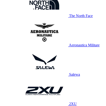
The North Face
Aeronautica Militare
Salewa
2XU