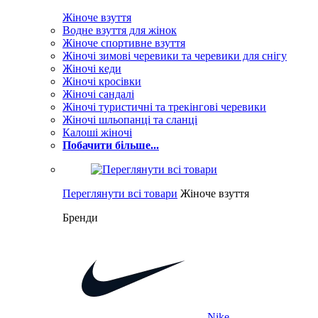
Жіноче взуття
Водне взуття для жінок
Жіноче спортивне взуття
Жіночі зимові черевики та черевики для снігу
Жіночі кеди
Жіночі кросівки
Жіночі сандалі
Жіночі туристичні та трекінгові черевики
Жіночі шльопанці та сланці
Калоші жіночі
Побачити більше...
Переглянути всі товари
Жіноче взуття
Бренди
Nike