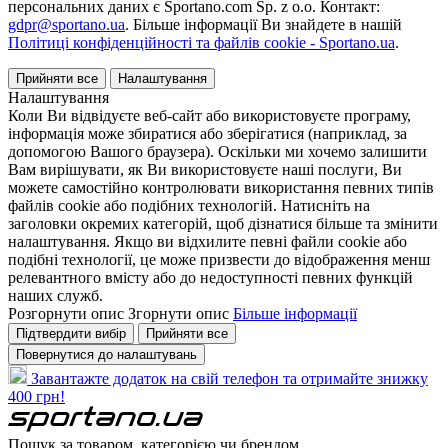
персональних даних є Sportano.com Sp. z o.o. Контакт:
gdpr@sportano.ua
. Більше інформації Ви знайдете в нашій
Політиці конфіденційності та файлів cookie - Sportano.ua
.
Прийняти все
Налаштування
Налаштування
Коли Ви відвідуєте веб-сайт або використовуєте програму,
інформація може збиратися або зберігатися (наприклад, за
допомогою Вашого браузера). Оскільки ми хочемо залишити
Вам вирішувати, як Ви використовуєте наші послуги, Ви
можете самостійно контролювати використання певних типів
файлів cookie або подібних технологій. Натисніть на
заголовки окремих категорій, щоб дізнатися більше та змінити
налаштування. Якщо ви відхилите певні файли cookie або
подібні технології, це може призвести до відображення менш
релевантного вмісту або до недоступності певних функцій
наших служб.
Розгорнути опис
Згорнути опис
Більше інформації
Підтвердити вибір
Прийняти все
Повернутися до налаштувань
Завантажте додаток на свій телефон та отримайте знижку
400 грн!
Пошук за товаром, категорією чи брендом