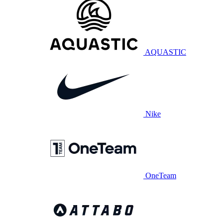
AQUASTIC
Nike
OneTeam