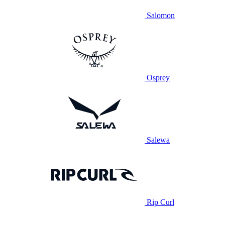
Salomon
Osprey
Salewa
Rip Curl