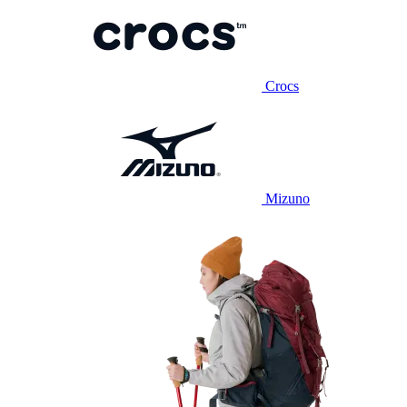
Crocs
Mizuno