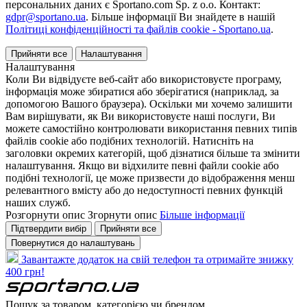
персональних даних є Sportano.com Sp. z o.o. Контакт:
gdpr@sportano.ua
. Більше інформації Ви знайдете в нашій
Політиці конфіденційності та файлів cookie - Sportano.ua
.
Прийняти все
Налаштування
Налаштування
Коли Ви відвідуєте веб-сайт або використовуєте програму,
інформація може збиратися або зберігатися (наприклад, за
допомогою Вашого браузера). Оскільки ми хочемо залишити
Вам вирішувати, як Ви використовуєте наші послуги, Ви
можете самостійно контролювати використання певних типів
файлів cookie або подібних технологій. Натисніть на
заголовки окремих категорій, щоб дізнатися більше та змінити
налаштування. Якщо ви відхилите певні файли cookie або
подібні технології, це може призвести до відображення менш
релевантного вмісту або до недоступності певних функцій
наших служб.
Розгорнути опис
Згорнути опис
Більше інформації
Підтвердити вибір
Прийняти все
Повернутися до налаштувань
Завантажте додаток на свій телефон та отримайте знижку
400 грн!
Пошук за товаром, категорією чи брендом