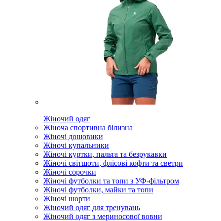
Жіночий одяг
Жіноча спортивна білизна
Жіночі дощовики
Жіночі купальники
Жіночі куртки, пальта та безрукавки
Жіночі світшоти, флісові кофти та светри
Жіночі сорочки
Жіночі футболки та топи з УФ-фільтром
Жіночі футболки, майки та топи
Жіночі шорти
Жіночий одяг для тренувань
Жіночий одяг з мериносової вовни