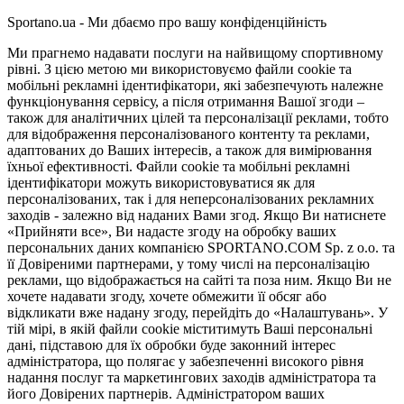
Sportano.ua - Ми дбаємо про вашу конфіденційність
Ми прагнемо надавати послуги на найвищому спортивному
рівні. З цією метою ми використовуємо файли cookie та
мобільні рекламні ідентифікатори, які забезпечують належне
функціонування сервісу, а після отримання Вашої згоди –
також для аналітичних цілей та персоналізації реклами, тобто
для відображення персоналізованого контенту та реклами,
адаптованих до Ваших інтересів, а також для вимірювання
їхньої ефективності. Файли cookie та мобільні рекламні
ідентифікатори можуть використовуватися як для
персоналізованих, так і для неперсоналізованих рекламних
заходів - залежно від наданих Вами згод. Якщо Ви натиснете
«Прийняти все», Ви надасте згоду на обробку ваших
персональних даних компанією SPORTANO.COM Sp. z o.o. та
її Довіреними партнерами, у тому числі на персоналізацію
реклами, що відображається на сайті та поза ним. Якщо Ви не
хочете надавати згоду, хочете обмежити її обсяг або
відкликати вже надану згоду, перейдіть до «Налаштувань». У
тій мірі, в якій файли cookie міститимуть Ваші персональні
дані, підставою для їх обробки буде законний інтерес
адміністратора, що полягає у забезпеченні високого рівня
надання послуг та маркетингових заходів адміністратора та
його Довірених партнерів. Адміністратором ваших