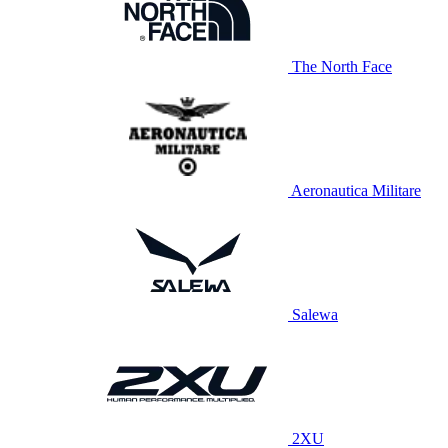
The North Face
Aeronautica Militare
Salewa
2XU