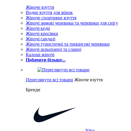
Жіноче взуття
Водне взуття для жінок
Жіноче спортивне взуття
Жіночі зимові черевики та черевики для снігу
Жіночі кеди
Жіночі кросівки
Жіночі сандалі
Жіночі туристичні та трекінгові черевики
Жіночі шльопанці та сланці
Калоші жіночі
Побачити більше...
Переглянути всі товари
Жіноче взуття
Бренди
Nike