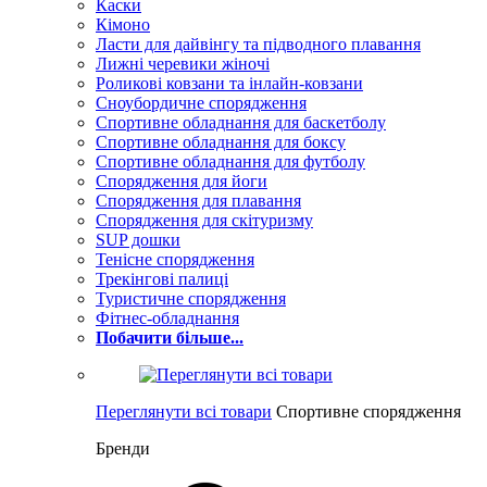
Каски
Кімоно
Ласти для дайвінгу та підводного плавання
Лижні черевики жіночі
Роликові ковзани та інлайн-ковзани
Сноубордичне спорядження
Спортивне обладнання для баскетболу
Спортивне обладнання для боксу
Спортивне обладнання для футболу
Спорядження для йоги
Спорядження для плавання
Спорядження для скітуризму
SUP дошки
Тенісне спорядження
Трекінгові палиці
Туристичне спорядження
Фітнес-обладнання
Побачити більше...
Переглянути всі товари
Спортивне спорядження
Бренди