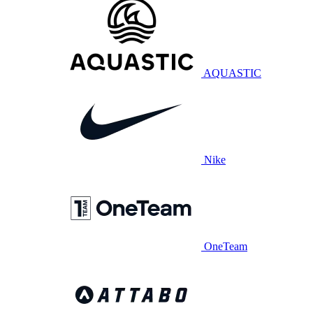
AQUASTIC
Nike
OneTeam