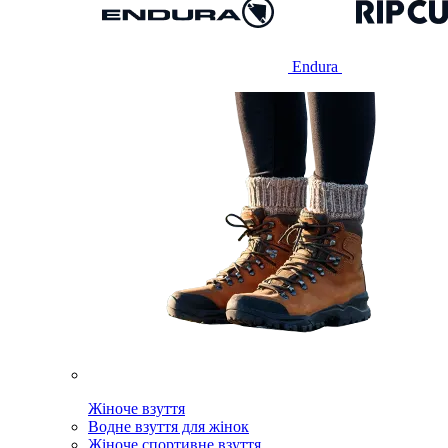
Endura
Жіноче взуття
Водне взуття для жінок
Жіноче спортивне взуття