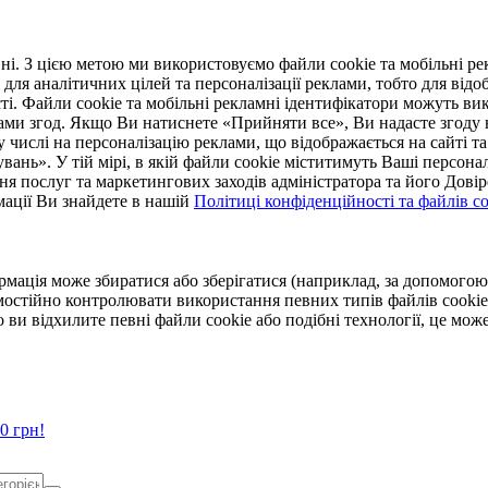
. З цією метою ми використовуємо файли cookie та мобільні рек
 для аналітичних цілей та персоналізації реклами, тобто для ві
ті. Файли cookie та мобільні рекламні ідентифікатори можуть вик
Вами згод. Якщо Ви натиснете «Прийняти все», Ви надасте згод
числі на персоналізацію реклами, що відображається на сайті та
увань». У тій мірі, в якій файли cookie міститимуть Ваші персонал
ння послуг та маркетингових заходів адміністратора та його Дов
мації Ви знайдете в нашій
Політиці конфіденційності та файлів coo
ормація може збиратися або зберігатися (наприклад, за допомог
мостійно контролювати використання певних типів файлів cookie
 ви відхилите певні файли cookie або подібні технології, це мо
0 грн!