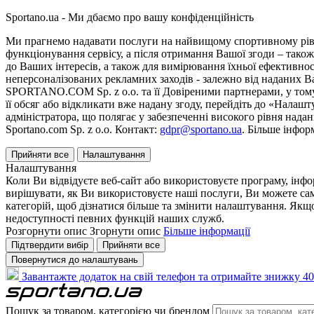
Sportano.ua - Ми дбаємо про вашу конфіденційність
Ми прагнемо надавати послуги на найвищому спортивному рівні
функціонування сервісу, а після отримання Вашої згоди – також
до Ваших інтересів, а також для вимірювання їхньої ефективнос
неперсоналізованих рекламних заходів - залежно від наданих 
SPORTANO.COM Sp. z o.o. та її Довіреними партнерами, у тому 
її обсяг або відкликати вже надану згоду, перейдіть до «Налашт
адміністратора, що полягає у забезпеченні високого рівня нада
Sportano.com Sp. z o.o. Контакт:
gdpr@sportano.ua
. Більше інфор
Прийняти все
Налаштування
Налаштування
Коли Ви відвідуєте веб-сайт або використовуєте програму, інф
вирішувати, як Ви використовуєте наші послуги, Ви можете са
категорій, щоб дізнатися більше та змінити налаштування. Якщо
недоступності певних функцій наших служб.
Розгорнути опис
Згорнути опис
Більше інформації
Підтвердити вибір
Прийняти все
Повернутися до налаштувань
Завантажте додаток на свій телефон та отримайте знижку 40
Пошук за товаром, категорією чи брендом