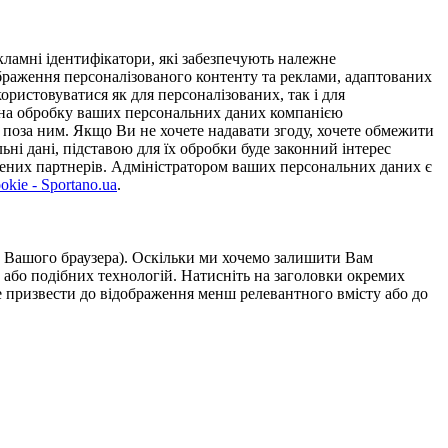
ламні ідентифікатори, які забезпечують належне
дображення персоналізованого контенту та реклами, адаптованих
ористовуватися як для персоналізованих, так і для
у на обробку ваших персональних даних компанією
 поза ним. Якщо Ви не хочете надавати згоду, хочете обмежити
ьні дані, підставою для їх обробки буде законний інтерес
ірених партнерів. Адміністратором ваших персональних даних є
kie - Sportano.ua
.
ою Вашого браузера). Оскільки ми хочемо залишити Вам
 або подібних технологій. Натисніть на заголовки окремих
же призвести до відображення менш релевантного вмісту або до