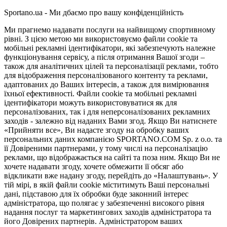
Sportano.ua - Ми дбаємо про вашу конфіденційність
Ми прагнемо надавати послуги на найвищому спортивному
рівні. З цією метою ми використовуємо файли cookie та
мобільні рекламні ідентифікатори, які забезпечують належне
функціонування сервісу, а після отримання Вашої згоди –
також для аналітичних цілей та персоналізації реклами, тобто
для відображення персоналізованого контенту та реклами,
адаптованих до Ваших інтересів, а також для вимірювання
їхньої ефективності. Файли cookie та мобільні рекламні
ідентифікатори можуть використовуватися як для
персоналізованих, так і для неперсоналізованих рекламних
заходів - залежно від наданих Вами згод. Якщо Ви натиснете
«Прийняти все», Ви надасте згоду на обробку ваших
персональних даних компанією SPORTANO.COM Sp. z o.o. та
її Довіреними партнерами, у тому числі на персоналізацію
реклами, що відображається на сайті та поза ним. Якщо Ви не
хочете надавати згоду, хочете обмежити її обсяг або
відкликати вже надану згоду, перейдіть до «Налаштувань». У
тій мірі, в якій файли cookie міститимуть Ваші персональні
дані, підставою для їх обробки буде законний інтерес
адміністратора, що полягає у забезпеченні високого рівня
надання послуг та маркетингових заходів адміністратора та
його Довірених партнерів. Адміністратором ваших