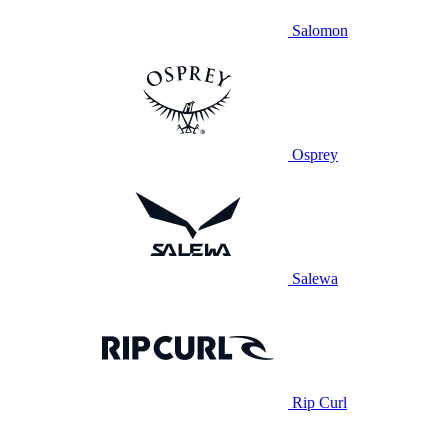
Salomon
Osprey
Salewa
Rip Curl