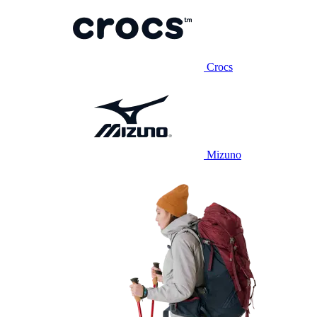
Crocs
Mizuno