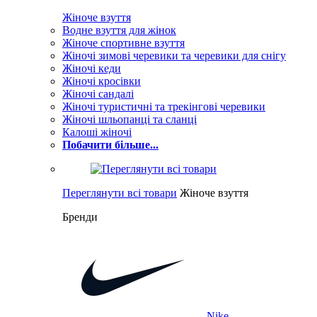
Жіноче взуття
Водне взуття для жінок
Жіноче спортивне взуття
Жіночі зимові черевики та черевики для снігу
Жіночі кеди
Жіночі кросівки
Жіночі сандалі
Жіночі туристичні та трекінгові черевики
Жіночі шльопанці та сланці
Калоші жіночі
Побачити більше...
Переглянути всі товари
Жіноче взуття
Бренди
Nike