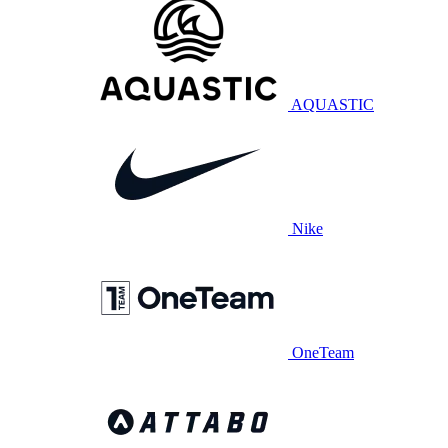
AQUASTIC
Nike
OneTeam