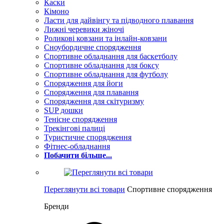
Каски
Кімоно
Ласти для дайвінгу та підводного плавання
Лижні черевики жіночі
Роликові ковзани та інлайн-ковзани
Сноубордичне спорядження
Спортивне обладнання для баскетболу
Спортивне обладнання для боксу
Спортивне обладнання для футболу
Спорядження для йоги
Спорядження для плавання
Спорядження для скітуризму
SUP дошки
Тенісне спорядження
Трекінгові палиці
Туристичне спорядження
Фітнес-обладнання
Побачити більше...
Переглянути всі товари
Спортивне спорядження
Бренди