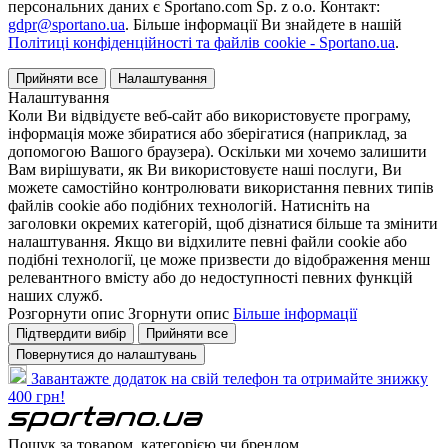
персональних даних є Sportano.com Sp. z o.o. Контакт:
gdpr@sportano.ua
. Більше інформації Ви знайдете в нашій
Політиці конфіденційності та файлів cookie - Sportano.ua
.
Прийняти все
Налаштування
Налаштування
Коли Ви відвідуєте веб-сайт або використовуєте програму,
інформація може збиратися або зберігатися (наприклад, за
допомогою Вашого браузера). Оскільки ми хочемо залишити
Вам вирішувати, як Ви використовуєте наші послуги, Ви
можете самостійно контролювати використання певних типів
файлів cookie або подібних технологій. Натисніть на
заголовки окремих категорій, щоб дізнатися більше та змінити
налаштування. Якщо ви відхилите певні файли cookie або
подібні технології, це може призвести до відображення менш
релевантного вмісту або до недоступності певних функцій
наших служб.
Розгорнути опис
Згорнути опис
Більше інформації
Підтвердити вибір
Прийняти все
Повернутися до налаштувань
Завантажте додаток на свій телефон та отримайте знижку
400 грн!
Пошук за товаром, категорією чи брендом