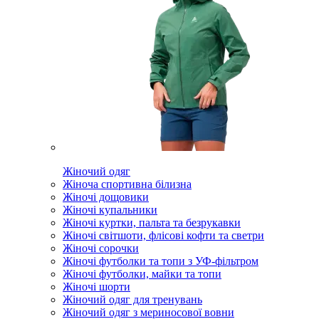
Жіночий одяг
Жіноча спортивна білизна
Жіночі дощовики
Жіночі купальники
Жіночі куртки, пальта та безрукавки
Жіночі світшоти, флісові кофти та светри
Жіночі сорочки
Жіночі футболки та топи з УФ-фільтром
Жіночі футболки, майки та топи
Жіночі шорти
Жіночий одяг для тренувань
Жіночий одяг з мериносової вовни