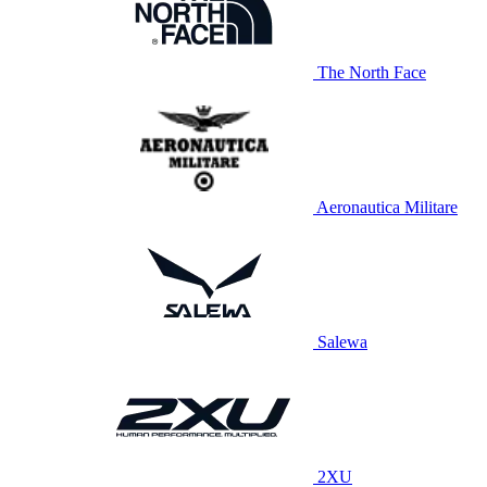
The North Face
Aeronautica Militare
Salewa
2XU