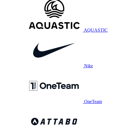
AQUASTIC
Nike
OneTeam