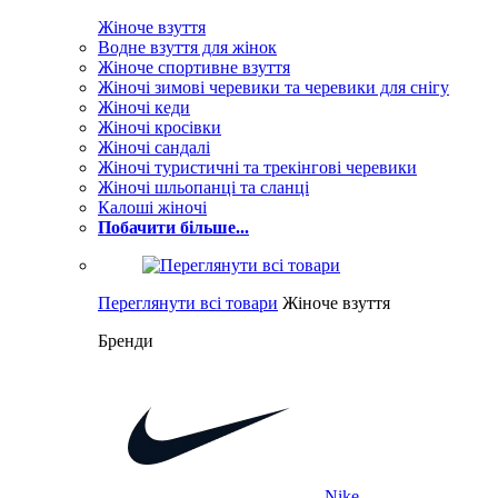
Жіноче взуття
Водне взуття для жінок
Жіноче спортивне взуття
Жіночі зимові черевики та черевики для снігу
Жіночі кеди
Жіночі кросівки
Жіночі сандалі
Жіночі туристичні та трекінгові черевики
Жіночі шльопанці та сланці
Калоші жіночі
Побачити більше...
Переглянути всі товари
Жіноче взуття
Бренди
Nike