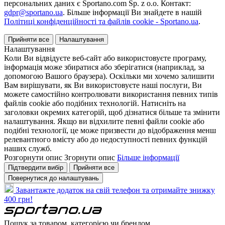
персональних даних є Sportano.com Sp. z o.o. Контакт:
gdpr@sportano.ua
. Більше інформації Ви знайдете в нашій
Політиці конфіденційності та файлів cookie - Sportano.ua
.
Прийняти все
Налаштування
Налаштування
Коли Ви відвідуєте веб-сайт або використовуєте програму,
інформація може збиратися або зберігатися (наприклад, за
допомогою Вашого браузера). Оскільки ми хочемо залишити
Вам вирішувати, як Ви використовуєте наші послуги, Ви
можете самостійно контролювати використання певних типів
файлів cookie або подібних технологій. Натисніть на
заголовки окремих категорій, щоб дізнатися більше та змінити
налаштування. Якщо ви відхилите певні файли cookie або
подібні технології, це може призвести до відображення менш
релевантного вмісту або до недоступності певних функцій
наших служб.
Розгорнути опис
Згорнути опис
Більше інформації
Підтвердити вибір
Прийняти все
Повернутися до налаштувань
Завантажте додаток на свій телефон та отримайте знижку
400 грн!
Пошук за товаром, категорією чи брендом