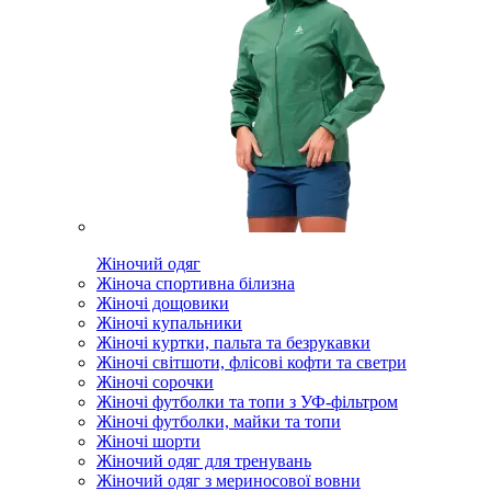
Жіночий одяг
Жіноча спортивна білизна
Жіночі дощовики
Жіночі купальники
Жіночі куртки, пальта та безрукавки
Жіночі світшоти, флісові кофти та светри
Жіночі сорочки
Жіночі футболки та топи з УФ-фільтром
Жіночі футболки, майки та топи
Жіночі шорти
Жіночий одяг для тренувань
Жіночий одяг з мериносової вовни