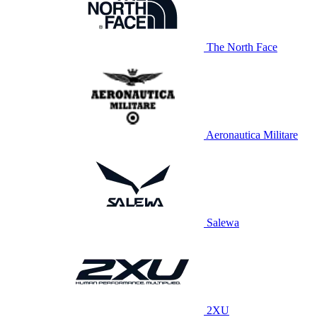
The North Face
Aeronautica Militare
Salewa
2XU