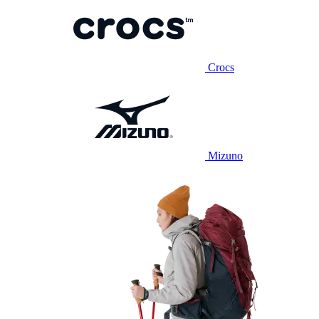
Crocs
Mizuno