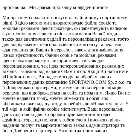
Sportano.ua - Ми дбаємо про вашу конфіденційність
Ми прагнемо надавати послуги на найвищому спортивному
рівні. З цією метою ми використовуємо файли cookie та
мобільні рекламні ідентифікатори, які забезпечують належне
функціонування сервісу, а після отримання Вашої згоди –
також для аналітичних цілей та персоналізації реклами, тобто
для відображення персоналізованого контенту та реклами,
адаптованих до Ваших інтересів, а також для вимірювання
їхньої ефективності. Файли cookie та мобільні рекламні
ідентифікатори можуть використовуватися як для
персоналізованих, так і для неперсоналізованих рекламних
заходів - залежно від наданих Вами згод. Якщо Ви натиснете
«Прийняти все», Ви надасте згоду на обробку ваших
персональних даних компанією SPORTANO.COM Sp. z o.o. та
її Довіреними партнерами, у тому числі на персоналізацію
реклами, що відображається на сайті та поза ним. Якщо Ви не
хочете надавати згоду, хочете обмежити її обсяг або
відкликати вже надану згоду, перейдіть до «Налаштувань». У
тій мірі, в якій файли cookie міститимуть Ваші персональні
дані, підставою для їх обробки буде законний інтерес
адміністратора, що полягає у забезпеченні високого рівня
надання послуг та маркетингових заходів адміністратора та
його Довірених партнерів. Адміністратором ваших