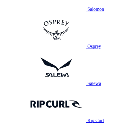
Salomon
Osprey
Salewa
Rip Curl