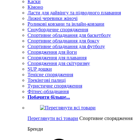
Каски
Кімоно
Ласти для дайвінгу та підводного плавання
Лижні черевики жіночі
Роликові ковзани та інлайн-ковзани
Сноубордичне спорядження
Спортивне обладнання для баскетболу
Спортивне обладнання для боксу
Спортивне обладнання для футболу
Спорядження для йоги
Спорядження для плавання
Спорядження для скітуризму
SUP дошки
Тенісне спорядження
Трекінгові палиці
Туристичне спорядження
Фітнес-обладнання
Побачити більше...
Переглянути всі товари
Спортивне спорядження
Бренди