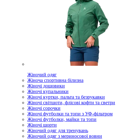
Жіночий одяг
Жіноча спортивна білизна
Жіночі дощовики
Жіночі купальники
Жіночі куртки, пальта та безрукавки
Жіночі світшоти, флісові кофти та светри
Жіночі сорочки
Жіночі футболки та топи з УФ-фільтром
Жіночі футболки, майки та топи
Жіночі шорти
Жіночий одяг для тренувань
Жіночий одяг з мериносової вовни