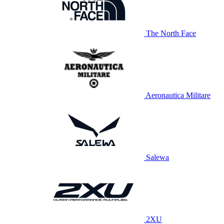
The North Face
Aeronautica Militare
Salewa
2XU