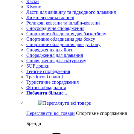
Каски
Кімоно
Ласти для дайвінгу та підводного плавання
Лижні черевики жіночі
Роликові ковзани та інлайн-ковзани
Сноубордичне спорядження
Спортивне обладнання для баскетболу
Спортивне обладнання для боксу
Спортивне обладнання для футболу
Спорядження для йоги
Спорядження для плавання
Спорядження для скітуризму
SUP дошки
Тенісне спорядження
Трекінгові палиці
Туристичне спорядження
Фітнес-обладнання
Побачити більше...
Переглянути всі товари
Спортивне спорядження
Бренди