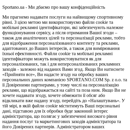
Sportano.ua - Ми дбаємо про вашу конфіденційність
Ми прагнемо надавати послуги на найвищому спортивному
рівні. З цією метою ми використовуємо файли cookie та
мобільні рекламні ідентифікатори, які забезпечують належне
функціонування сервісу, а після отримання Вашої згоди –
також для аналітичних цілей та персоналізації реклами, тобто
для відображення персоналізованого контенту та реклами,
адаптованих до Ваших інтересів, а також для вимірювання
їхньої ефективності. Файли cookie та мобільні рекламні
ідентифікатори можуть використовуватися як для
персоналізованих, так і для неперсоналізованих рекламних
заходів - залежно від наданих Вами згод. Якщо Ви натиснете
«Прийняти все», Ви надасте згоду на обробку ваших
персональних даних компанією SPORTANO.COM Sp. z o.o. та
її Довіреними партнерами, у тому числі на персоналізацію
реклами, що відображається на сайті та поза ним. Якщо Ви не
хочете надавати згоду, хочете обмежити її обсяг або
відкликати вже надану згоду, перейдіть до «Налаштувань». У
тій мірі, в якій файли cookie міститимуть Ваші персональні
дані, підставою для їх обробки буде законний інтерес
адміністратора, що полягає у забезпеченні високого рівня
надання послуг та маркетингових заходів адміністратора та
його Довірених партнерів. Адміністратором ваших