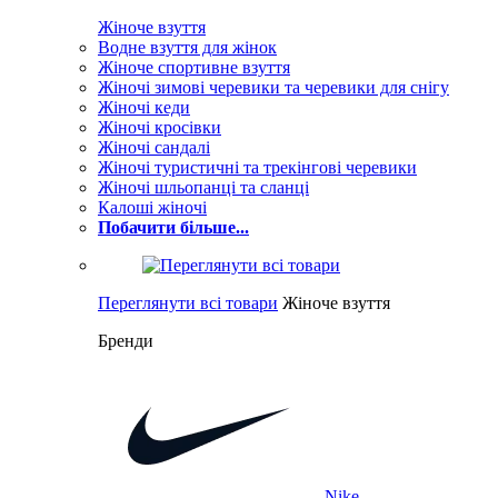
Жіноче взуття
Водне взуття для жінок
Жіноче спортивне взуття
Жіночі зимові черевики та черевики для снігу
Жіночі кеди
Жіночі кросівки
Жіночі сандалі
Жіночі туристичні та трекінгові черевики
Жіночі шльопанці та сланці
Калоші жіночі
Побачити більше...
Переглянути всі товари
Жіноче взуття
Бренди
Nike