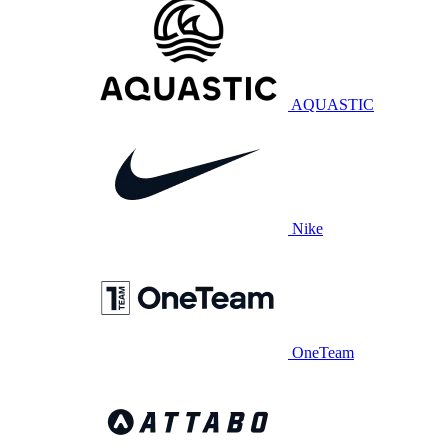
AQUASTIC
Nike
OneTeam