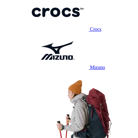
Crocs
Mizuno