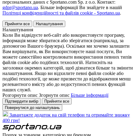
персональних даних є Sportano.com Sp. z o.o. Контакт:
gdpr@sportano.ua
. Більше інформації Ви знайдете в нашій
Політиці конфіденційності та файлів cookie - Sportano.ua
.
Прийняти все
Налаштування
Налаштування
Коли Ви відвідуєте веб-сайт або використовуєте програму,
інформація може збиратися або зберігатися (наприклад, за
допомогою Вашого браузера). Оскільки ми хочемо залишити
Вам вирішувати, як Ви використовуєте наші послуги, Ви
можете самостійно контролювати використання певних типів
файлів cookie або подібних технологій. Натисніть на
заголовки окремих категорій, щоб дізнатися більше та змінити
налаштування. Якщо ви відхилите певні файли cookie або
подібні технології, це може призвести до відображення менш
релевантного вмісту або до недоступності певних функцій
наших служб.
Розгорнути опис
Згорнути опис
Більше інформації
Підтвердити вибір
Прийняти все
Повернутися до налаштувань
Завантажте додаток на свій телефон та отримайте знижку
400 грн!
Пошук за товаром, категорією чи брендом