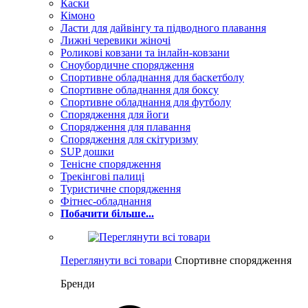
Каски
Кімоно
Ласти для дайвінгу та підводного плавання
Лижні черевики жіночі
Роликові ковзани та інлайн-ковзани
Сноубордичне спорядження
Спортивне обладнання для баскетболу
Спортивне обладнання для боксу
Спортивне обладнання для футболу
Спорядження для йоги
Спорядження для плавання
Спорядження для скітуризму
SUP дошки
Тенісне спорядження
Трекінгові палиці
Туристичне спорядження
Фітнес-обладнання
Побачити більше...
Переглянути всі товари
Спортивне спорядження
Бренди