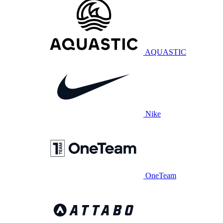
AQUASTIC
Nike
OneTeam