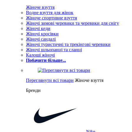
Жіноче взуття
Водне взуття для жінок
Жіноче спортивне взуття
Жіночі зимові черевики та черевики для снігу
Жіночі кеди
Жіночі кросівки
Жіночі сандалі
Жіночі туристичні та трекінгові черевики
Жіночі шльопанці та сланці
Калоші жіночі
Побачити більше...
Переглянути всі товари
Жіноче взуття
Бренди
Nike