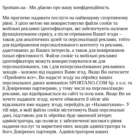
Sportano.ua - Ми дбаємо про вашу конфіденційність
Ми прагнемо надавати послуги на найвищому спортивному
рівні. З цією метою ми використовуємо файли cookie та
мобільні рекламні ідентифікатори, які забезпечують належне
функціонування сервісу, а після отримання Вашої згоди –
також для аналітичних цілей та персоналізації реклами, тобто
для відображення персоналізованого контенту та реклами,
адаптованих до Ваших інтересів, а також для вимірювання
їхньої ефективності. Файли cookie та мобільні рекламні
ідентифікатори можуть використовуватися як для
персоналізованих, так і для неперсоналізованих рекламних
заходів - залежно від наданих Вами згод. Якщо Ви натиснете
«Прийняти все», Ви надасте згоду на обробку ваших
персональних даних компанією SPORTANO.COM Sp. z o.o. та
її Довіреними партнерами, у тому числі на персоналізацію
реклами, що відображається на сайті та поза ним. Якщо Ви не
хочете надавати згоду, хочете обмежити її обсяг або
відкликати вже надану згоду, перейдіть до «Налаштувань». У
тій мірі, в якій файли cookie міститимуть Ваші персональні
дані, підставою для їх обробки буде законний інтерес
адміністратора, що полягає у забезпеченні високого рівня
надання послуг та маркетингових заходів адміністратора та
його Довірених партнерів. Адміністратором ваших