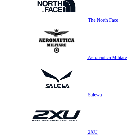
The North Face
Aeronautica Militare
Salewa
2XU