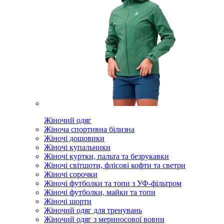
Жіночий одяг
Жіноча спортивна білизна
Жіночі дощовики
Жіночі купальники
Жіночі куртки, пальта та безрукавки
Жіночі світшоти, флісові кофти та светри
Жіночі сорочки
Жіночі футболки та топи з УФ-фільтром
Жіночі футболки, майки та топи
Жіночі шорти
Жіночий одяг для тренувань
Жіночий одяг з мериносової вовни