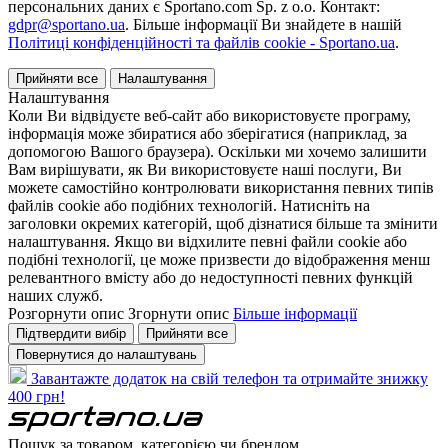
персональних даних є Sportano.com Sp. z o.o. Контакт:
gdpr@sportano.ua
. Більше інформації Ви знайдете в нашій
Політиці конфіденційності та файлів cookie - Sportano.ua
.
Прийняти все
Налаштування
Налаштування
Коли Ви відвідуєте веб-сайт або використовуєте програму,
інформація може збиратися або зберігатися (наприклад, за
допомогою Вашого браузера). Оскільки ми хочемо залишити
Вам вирішувати, як Ви використовуєте наші послуги, Ви
можете самостійно контролювати використання певних типів
файлів cookie або подібних технологій. Натисніть на
заголовки окремих категорій, щоб дізнатися більше та змінити
налаштування. Якщо ви відхилите певні файли cookie або
подібні технології, це може призвести до відображення менш
релевантного вмісту або до недоступності певних функцій
наших служб.
Розгорнути опис
Згорнути опис
Більше інформації
Підтвердити вибір
Прийняти все
Повернутися до налаштувань
Завантажте додаток на свій телефон та отримайте знижку
400 грн!
Пошук за товаром, категорією чи брендом