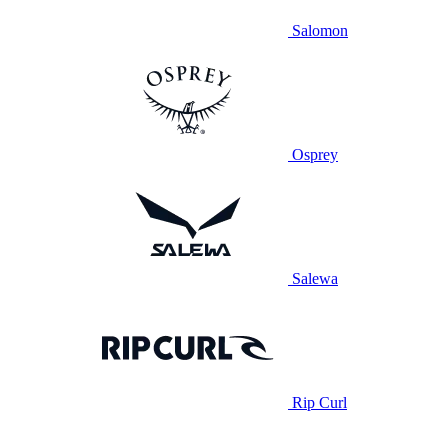
Salomon
Osprey
Salewa
Rip Curl