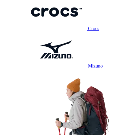
Crocs
Mizuno