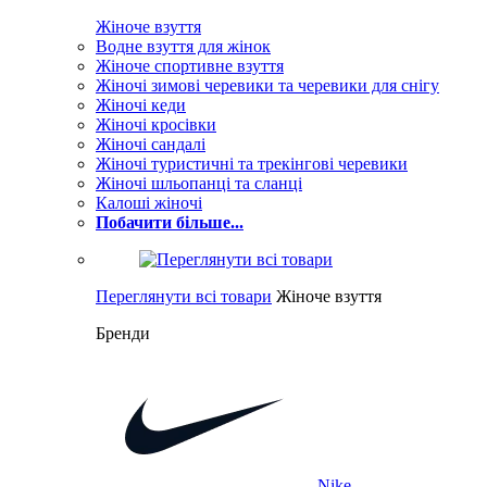
Жіноче взуття
Водне взуття для жінок
Жіноче спортивне взуття
Жіночі зимові черевики та черевики для снігу
Жіночі кеди
Жіночі кросівки
Жіночі сандалі
Жіночі туристичні та трекінгові черевики
Жіночі шльопанці та сланці
Калоші жіночі
Побачити більше...
Переглянути всі товари
Жіноче взуття
Бренди
Nike