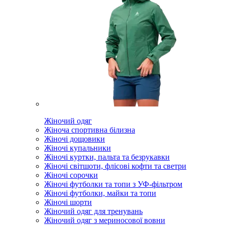
Жіночий одяг
Жіноча спортивна білизна
Жіночі дощовики
Жіночі купальники
Жіночі куртки, пальта та безрукавки
Жіночі світшоти, флісові кофти та светри
Жіночі сорочки
Жіночі футболки та топи з УФ-фільтром
Жіночі футболки, майки та топи
Жіночі шорти
Жіночий одяг для тренувань
Жіночий одяг з мериносової вовни