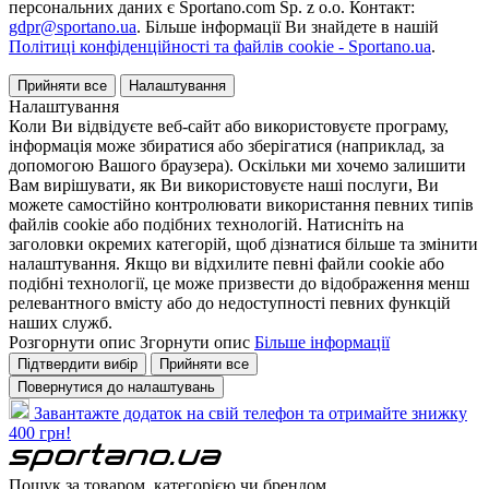
персональних даних є Sportano.com Sp. z o.o. Контакт:
gdpr@sportano.ua
. Більше інформації Ви знайдете в нашій
Політиці конфіденційності та файлів cookie - Sportano.ua
.
Прийняти все
Налаштування
Налаштування
Коли Ви відвідуєте веб-сайт або використовуєте програму,
інформація може збиратися або зберігатися (наприклад, за
допомогою Вашого браузера). Оскільки ми хочемо залишити
Вам вирішувати, як Ви використовуєте наші послуги, Ви
можете самостійно контролювати використання певних типів
файлів cookie або подібних технологій. Натисніть на
заголовки окремих категорій, щоб дізнатися більше та змінити
налаштування. Якщо ви відхилите певні файли cookie або
подібні технології, це може призвести до відображення менш
релевантного вмісту або до недоступності певних функцій
наших служб.
Розгорнути опис
Згорнути опис
Більше інформації
Підтвердити вибір
Прийняти все
Повернутися до налаштувань
Завантажте додаток на свій телефон та отримайте знижку
400 грн!
Пошук за товаром, категорією чи брендом