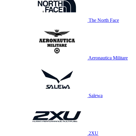
The North Face
Aeronautica Militare
Salewa
2XU