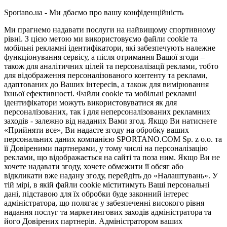
Sportano.ua - Ми дбаємо про вашу конфіденційність
Ми прагнемо надавати послуги на найвищому спортивному
рівні. З цією метою ми використовуємо файли cookie та
мобільні рекламні ідентифікатори, які забезпечують належне
функціонування сервісу, а після отримання Вашої згоди –
також для аналітичних цілей та персоналізації реклами, тобто
для відображення персоналізованого контенту та реклами,
адаптованих до Ваших інтересів, а також для вимірювання
їхньої ефективності. Файли cookie та мобільні рекламні
ідентифікатори можуть використовуватися як для
персоналізованих, так і для неперсоналізованих рекламних
заходів - залежно від наданих Вами згод. Якщо Ви натиснете
«Прийняти все», Ви надасте згоду на обробку ваших
персональних даних компанією SPORTANO.COM Sp. z o.o. та
її Довіреними партнерами, у тому числі на персоналізацію
реклами, що відображається на сайті та поза ним. Якщо Ви не
хочете надавати згоду, хочете обмежити її обсяг або
відкликати вже надану згоду, перейдіть до «Налаштувань». У
тій мірі, в якій файли cookie міститимуть Ваші персональні
дані, підставою для їх обробки буде законний інтерес
адміністратора, що полягає у забезпеченні високого рівня
надання послуг та маркетингових заходів адміністратора та
його Довірених партнерів. Адміністратором ваших