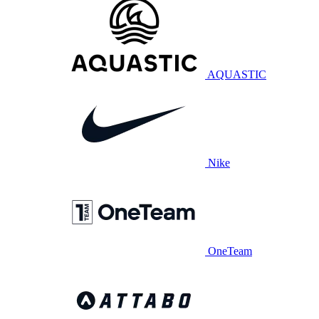
AQUASTIC
Nike
OneTeam