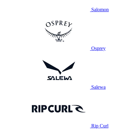
Salomon
Osprey
Salewa
Rip Curl