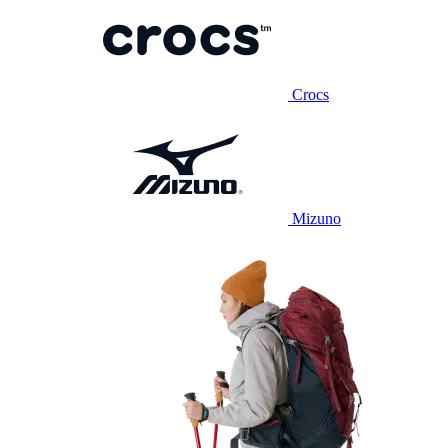
Crocs
Mizuno