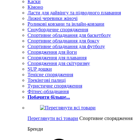
Каски
Кімоно
Ласти для дайвінгу та підводного плавання
Лижні черевики жіночі
Роликові ковзани та інлайн-ковзани
Сноубордичне спорядження
Спортивне обладнання для баскетболу
Спортивне обладнання для боксу
Спортивне обладнання для футболу
Спорядження для йоги
Спорядження для плавання
Спорядження для скітуризму
SUP дошки
Тенісне спорядження
Трекінгові палиці
Туристичне спорядження
Фітнес-обладнання
Побачити більше...
Переглянути всі товари
Спортивне спорядження
Бренди