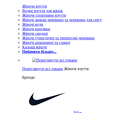
Жіноче взуття
Водне взуття для жінок
Жіноче спортивне взуття
Жіночі зимові черевики та черевики для снігу
Жіночі кеди
Жіночі кросівки
Жіночі сандалі
Жіночі туристичні та трекінгові черевики
Жіночі шльопанці та сланці
Калоші жіночі
Побачити більше...
Переглянути всі товари
Жіноче взуття
Бренди
Nike