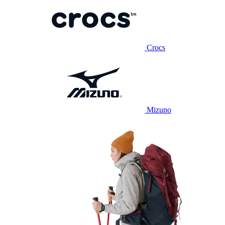
Crocs
Mizuno