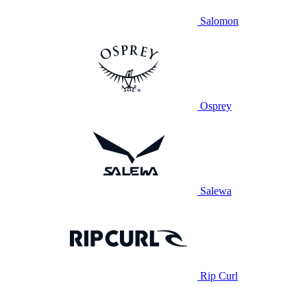
Salomon
Osprey
Salewa
Rip Curl