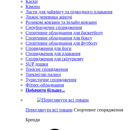
Каски
Кімоно
Ласти для дайвінгу та підводного плавання
Лижні черевики жіночі
Роликові ковзани та інлайн-ковзани
Сноубордичне спорядження
Спортивне обладнання для баскетболу
Спортивне обладнання для боксу
Спортивне обладнання для футболу
Спорядження для йоги
Спорядження для плавання
Спорядження для скітуризму
SUP дошки
Тенісне спорядження
Трекінгові палиці
Туристичне спорядження
Фітнес-обладнання
Побачити більше...
Переглянути всі товари
Спортивне спорядження
Бренди