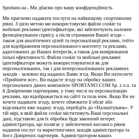
Sportano.ua - Ми дбаємо про вашу конфіденційність
Ми прагнемо надавати послуги на найвищому спортивному
рівні. З цією метою ми використовуємо файли cookie та
мобільні рекламні ідентифікатори, які забезпечують належне
функціонування сервісу, а після отримання Вашої згоди –
також для аналітичних цілей та персоналізації реклами, тобто
для відображення персоналізованого контенту та реклами,
адаптованих до Ваших інтересів, а також для вимірювання
їхньої ефективності. Файли cookie та мобільні рекламні
ідентифікатори можуть використовуватися як для
персоналізованих, так і для неперсоналізованих рекламних
заходів - залежно від наданих Вами згод. Якщо Ви натиснете
«Прийняти все», Ви надасте згоду на обробку ваших
персональних даних компанією SPORTANO.COM Sp. z o.o. та
її Довіреними партнерами, у тому числі на персоналізацію
реклами, що відображається на сайті та поза ним. Якщо Ви не
хочете надавати згоду, хочете обмежити її обсяг або
відкликати вже надану згоду, перейдіть до «Налаштувань». У
тій мірі, в якій файли cookie міститимуть Ваші персональні
дані, підставою для їх обробки буде законний інтерес
адміністратора, що полягає у забезпеченні високого рівня
надання послуг та маркетингових заходів адміністратора та
його Довірених партнерів. Адміністратором ваших