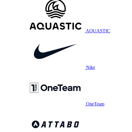
AQUASTIC
Nike
OneTeam