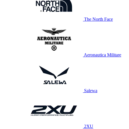
The North Face
Aeronautica Militare
Salewa
2XU