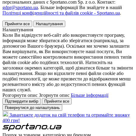
персональних даних є Sportano.com Sp. z o.o. Контакт:
gdpr@sportano.ua
. Більше інформації Ви знайдете в нашій
Політиці конфіденційності та файлів cookie - Sportano.ua
.
Прийняти все
Налаштування
Налаштування
Коли Ви відвідуєте веб-сайт або використовуєте програму,
інформація може збиратися або зберігатися (наприклад, за
допомогою Вашого браузера). Оскільки ми хочемо залишити
Вам вирішувати, як Ви використовуєте наші послуги, Ви
можете самостійно контролювати використання певних типів
файлів cookie або подібних технологій. Натисніть на
заголовки окремих категорій, щоб дізнатися більше та змінити
налаштування. Якщо ви відхилите певні файли cookie або
подібні технології, це може призвести до відображення менш
релевантного вмісту або до недоступності певних функцій
наших служб.
Розгорнути опис
Згорнути опис
Більше інформації
Підтвердити вибір
Прийняти все
Повернутися до налаштувань
Завантажте додаток на свій телефон та отримайте знижку
400 грн!
Пошук за товаром, категорією чи брендом