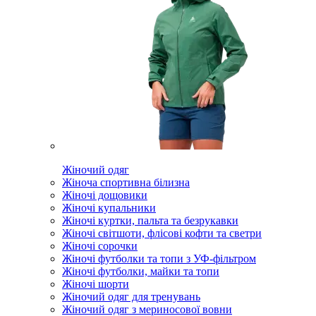
Жіночий одяг
Жіноча спортивна білизна
Жіночі дощовики
Жіночі купальники
Жіночі куртки, пальта та безрукавки
Жіночі світшоти, флісові кофти та светри
Жіночі сорочки
Жіночі футболки та топи з УФ-фільтром
Жіночі футболки, майки та топи
Жіночі шорти
Жіночий одяг для тренувань
Жіночий одяг з мериносової вовни