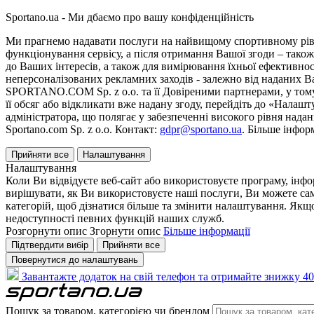
Sportano.ua - Ми дбаємо про вашу конфіденційність
Ми прагнемо надавати послуги на найвищому спортивному рівні
функціонування сервісу, а після отримання Вашої згоди – також
до Ваших інтересів, а також для вимірювання їхньої ефективнос
неперсоналізованих рекламних заходів - залежно від наданих 
SPORTANO.COM Sp. z o.o. та її Довіреними партнерами, у тому 
її обсяг або відкликати вже надану згоду, перейдіть до «Налашт
адміністратора, що полягає у забезпеченні високого рівня нада
Sportano.com Sp. z o.o. Контакт:
gdpr@sportano.ua
. Більше інфор
Прийняти все
Налаштування
Налаштування
Коли Ви відвідуєте веб-сайт або використовуєте програму, інф
вирішувати, як Ви використовуєте наші послуги, Ви можете са
категорій, щоб дізнатися більше та змінити налаштування. Якщо
недоступності певних функцій наших служб.
Розгорнути опис
Згорнути опис
Більше інформації
Підтвердити вибір
Прийняти все
Повернутися до налаштувань
Завантажте додаток на свій телефон та отримайте знижку 40
Пошук за товаром, категорією чи брендом