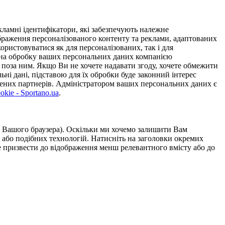
ламні ідентифікатори, які забезпечують належне
дображення персоналізованого контенту та реклами, адаптованих
ористовуватися як для персоналізованих, так і для
у на обробку ваших персональних даних компанією
 поза ним. Якщо Ви не хочете надавати згоду, хочете обмежити
ьні дані, підставою для їх обробки буде законний інтерес
ірених партнерів. Адміністратором ваших персональних даних є
kie - Sportano.ua
.
ою Вашого браузера). Оскільки ми хочемо залишити Вам
 або подібних технологій. Натисніть на заголовки окремих
же призвести до відображення менш релевантного вмісту або до