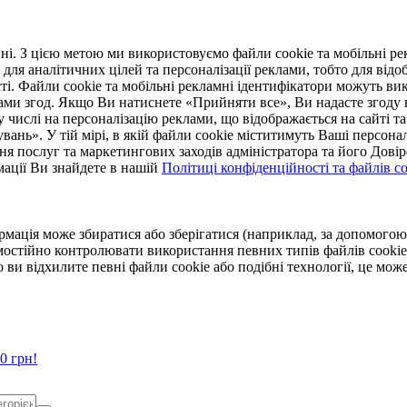
. З цією метою ми використовуємо файли cookie та мобільні рек
 для аналітичних цілей та персоналізації реклами, тобто для ві
ті. Файли cookie та мобільні рекламні ідентифікатори можуть вик
Вами згод. Якщо Ви натиснете «Прийняти все», Ви надасте згод
числі на персоналізацію реклами, що відображається на сайті та
увань». У тій мірі, в якій файли cookie міститимуть Ваші персонал
ння послуг та маркетингових заходів адміністратора та його Дов
мації Ви знайдете в нашій
Політиці конфіденційності та файлів coo
ормація може збиратися або зберігатися (наприклад, за допомог
мостійно контролювати використання певних типів файлів cookie
 ви відхилите певні файли cookie або подібні технології, це мо
0 грн!