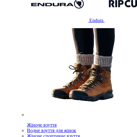
Endura
Жіноче взуття
Водне взуття для жінок
Жіноче спортивне взуття