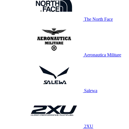
The North Face
Aeronautica Militare
Salewa
2XU