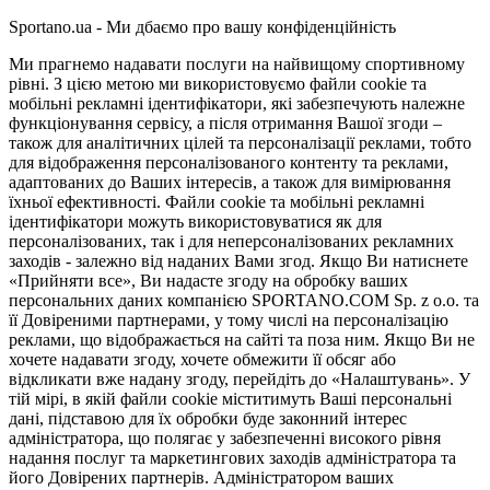
Sportano.ua - Ми дбаємо про вашу конфіденційність
Ми прагнемо надавати послуги на найвищому спортивному
рівні. З цією метою ми використовуємо файли cookie та
мобільні рекламні ідентифікатори, які забезпечують належне
функціонування сервісу, а після отримання Вашої згоди –
також для аналітичних цілей та персоналізації реклами, тобто
для відображення персоналізованого контенту та реклами,
адаптованих до Ваших інтересів, а також для вимірювання
їхньої ефективності. Файли cookie та мобільні рекламні
ідентифікатори можуть використовуватися як для
персоналізованих, так і для неперсоналізованих рекламних
заходів - залежно від наданих Вами згод. Якщо Ви натиснете
«Прийняти все», Ви надасте згоду на обробку ваших
персональних даних компанією SPORTANO.COM Sp. z o.o. та
її Довіреними партнерами, у тому числі на персоналізацію
реклами, що відображається на сайті та поза ним. Якщо Ви не
хочете надавати згоду, хочете обмежити її обсяг або
відкликати вже надану згоду, перейдіть до «Налаштувань». У
тій мірі, в якій файли cookie міститимуть Ваші персональні
дані, підставою для їх обробки буде законний інтерес
адміністратора, що полягає у забезпеченні високого рівня
надання послуг та маркетингових заходів адміністратора та
його Довірених партнерів. Адміністратором ваших