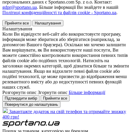
персональних даних є Sportano.com Sp. z o.o. Контакт:
gdpr@sportano.ua
. Більше інформації Ви знайдете в нашій
Політиці конфіденційності та файлів cookie - Sportano.ua
.
Прийняти все
Налаштування
Налаштування
Коли Ви відвідуєте веб-сайт або використовуєте програму,
інформація може збиратися або зберігатися (наприклад, за
допомогою Вашого браузера). Оскільки ми хочемо залишити
Вам вирішувати, як Ви використовуєте наші послуги, Ви
можете самостійно контролювати використання певних типів
файлів cookie або подібних технологій. Натисніть на
заголовки окремих категорій, щоб дізнатися більше та змінити
налаштування. Якщо ви відхилите певні файли cookie або
подібні технології, це може призвести до відображення менш
релевантного вмісту або до недоступності певних функцій
наших служб.
Розгорнути опис
Згорнути опис
Більше інформації
Підтвердити вибір
Прийняти все
Повернутися до налаштувань
Завантажте додаток на свій телефон та отримайте знижку
400 грн!
Пошук за товаром, категорією чи брендом