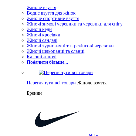
Жіноче взуття
Водне взуття для жінок
Жіноче спортивне взуття
Жіночі зимові черевики та черевики для снігу
Жіночі кеди
Жіночі кросівки
Жіночі сандалі
Жіночі туристичні та трекінгові черевики
Жіночі шльопанці та сланці
Калоші жіночі
Побачити більше...
Переглянути всі товари
Жіноче взуття
Бренди
Nike