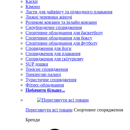
Каски
Кімоно
Ласти для дайвінгу та підводного плавання
Лижні черевики жіночі
Роликові ковзани та інлайн-ковзани
Сноубордичне спорядження
Спортивне обладнання для баскетболу
Спортивне обладнання для боксу
Спортивне обладнання для футболу
Спорядження для йоги
Спорядження для плавання
Спорядження для скітуризму
SUP дошки
Тенісне спорядження
Трекінгові палиці
Туристичне спорядження
Фітнес-обладнання
Побачити більше...
Переглянути всі товари
Спортивне спорядження
Бренди