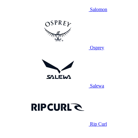
Salomon
Osprey
Salewa
Rip Curl