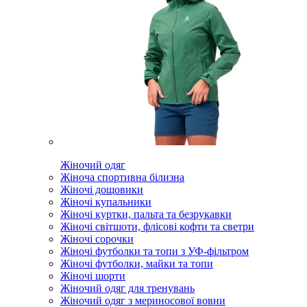
Жіночий одяг
Жіноча спортивна білизна
Жіночі дощовики
Жіночі купальники
Жіночі куртки, пальта та безрукавки
Жіночі світшоти, флісові кофти та светри
Жіночі сорочки
Жіночі футболки та топи з УФ-фільтром
Жіночі футболки, майки та топи
Жіночі шорти
Жіночий одяг для тренувань
Жіночий одяг з мериносової вовни