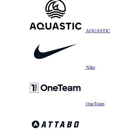
AQUASTIC
Nike
OneTeam