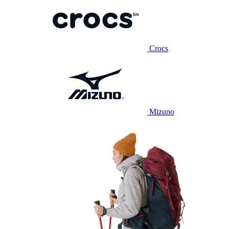
Crocs
Mizuno